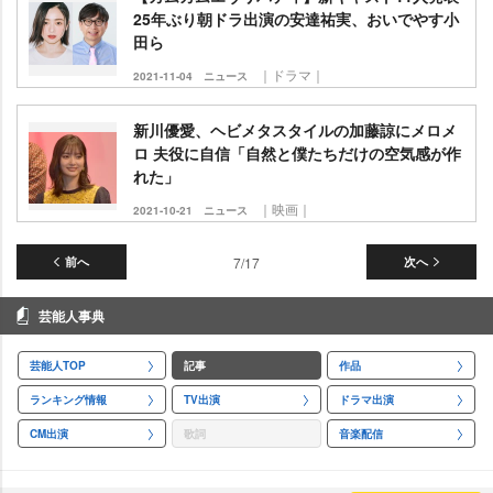
25年ぶり朝ドラ出演の安達祐実、おいでやす小
田ら
｜ドラマ｜
2021-11-04
ニュース
新川優愛、ヘビメタスタイルの加藤諒にメロメ
ロ 夫役に自信「自然と僕たちだけの空気感が作
れた」
｜映画｜
2021-10-21
ニュース
前へ
7/17
次へ
芸能人事典
芸能人TOP
記事
作品
ランキング情報
TV出演
ドラマ出演
CM出演
歌詞
音楽配信