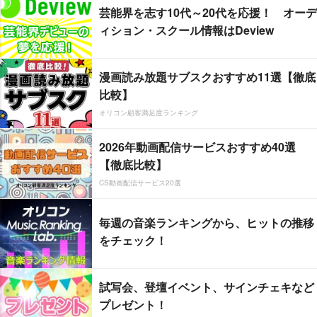
芸能界を志す10代～20代を応援！ オーデ
ィション・スクール情報はDeview
漫画読み放題サブスクおすすめ11選【徹底
比較】
オリコン顧客満足度ランキング
2026年動画配信サービスおすすめ40選
【徹底比較】
CS動画配信サービス20選
毎週の音楽ランキングから、ヒットの推移
をチェック！
試写会、登壇イベント、サインチェキなど
プレゼント！