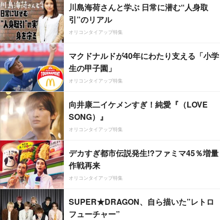
川島海荷さんと学ぶ 日常に潜む“人身取
引”のリアル
オリコンタイアップ特集
マクドナルドが40年にわたり支える「小学
生の甲子園」
オリコンタイアップ特集
向井康二イケメンすぎ！純愛『（LOVE
SONG）』
オリコンタイアップ特集
デカすぎ都市伝説発生!?ファミマ45％増量
作戦再来
オリコンタイアップ特集
SUPER★DRAGON、自ら描いた”レトロ
フューチャー”