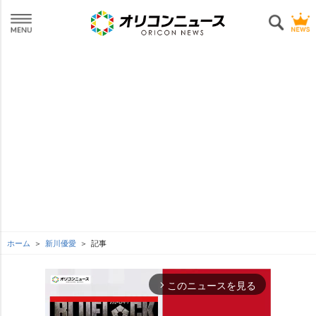
ホーム
新川優愛
記事
このニュースを見る
arrow_forward_ios