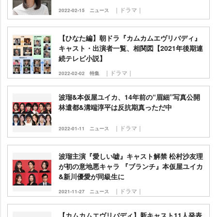
｜ドラマ｜
2022-02-15
ニュース
【ひなた編】朝ドラ『カムカムエヴリバディ』
キャスト・出演者一覧、相関図【2021年後期連
続テレビ小説】
｜ドラマ｜
2022-02-02
特集
波瑠&本仮屋ユイカ、14年前の“眉細”写真公開
林遣都&溝端淳平は反抗期真っただ中
｜ドラマ｜
2022-01-11
ニュース
波瑠主演『愛しい嘘』キャスト解禁 松村沙友理
が初の意地悪キャラ 『ブランチ』本仮屋ユイカ
&新川優愛が同級生に
｜ドラマ｜
2021-11-27
ニュース
【カムカムエヴリバディ】新キャスト11人発表