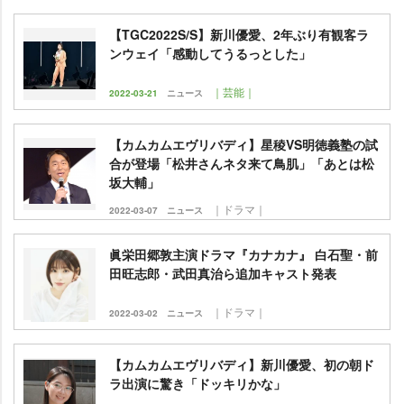
【TGC2022S/S】新川優愛、2年ぶり有観客ラ
ンウェイ「感動してうるっとした」
｜芸能｜
2022-03-21
ニュース
【カムカムエヴリバディ】星稜VS明徳義塾の試
合が登場「松井さんネタ来て鳥肌」「あとは松
坂大輔」
｜ドラマ｜
2022-03-07
ニュース
眞栄田郷敦主演ドラマ『カナカナ』 白石聖・前
田旺志郎・武田真治ら追加キャスト発表
｜ドラマ｜
2022-03-02
ニュース
【カムカムエヴリバディ】新川優愛、初の朝ド
ラ出演に驚き「ドッキリかな」