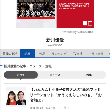
Powered by 
GliaStudios
新川優愛
M
しんかわゆあ
u
t
芸能人TOP
記事
作品
ランキング
TV出演
ドラマ出演
e
新川優愛の記事・ニュース・速報
すべて
ニュース
特集
【カムカム】小夜子&吉之丞の“新米ファミ
リー”ショット「かうぇえらしいのぉ」「お
名前は」
｜ドラマ｜
2022-03-22
ニュース