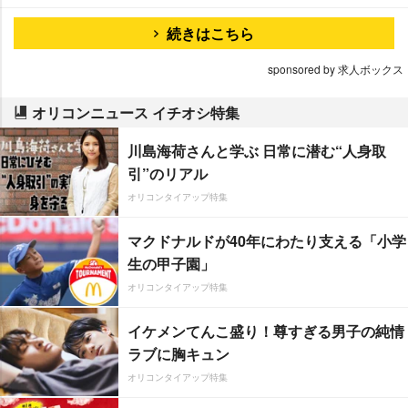
続きはこちら
sponsored by 求人ボックス
オリコンニュース イチオシ特集
川島海荷さんと学ぶ 日常に潜む“人身取
引”のリアル
オリコンタイアップ特集
マクドナルドが40年にわたり支える「小学
生の甲子園」
オリコンタイアップ特集
イケメンてんこ盛り！尊すぎる男子の純情
ラブに胸キュン
オリコンタイアップ特集