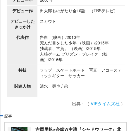
デビュー作
田太郎ものがたり全10話 （TBSテレビ）
デビューした
スカウト
きっかけ
代表作
告白 （映画）/2010年
死んだ目をした少年 （映画）/2015年
独裁者、古賀。 （映画）/2015年
人狼ゲーム プリズン・ブレイク （映
画）/2016年
特技
ラップ スケートボード 写真 アコーステ
ィックギター サッカー
関連人物
清水 尋也 / 弟
出典：（
VIPタイムズ社
）
記事
吉岡里帆×奈緒W主演『シャドウワーク』北