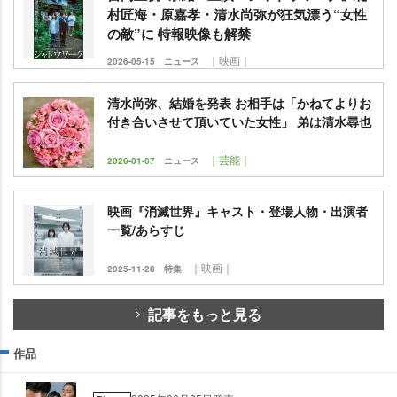
村匠海・原嘉孝・清水尚弥が狂気漂う“女性
の敵”に 特報映像も解禁
｜映画｜
2026-05-15
ニュース
清水尚弥、結婚を発表 お相手は「かねてよりお
付き合いさせて頂いていた女性」 弟は清水尋也
｜芸能｜
2026-01-07
ニュース
映画『消滅世界』キャスト・登場人物・出演者
一覧/あらすじ
｜映画｜
2025-11-28
特集
記事をもっと見る
作品