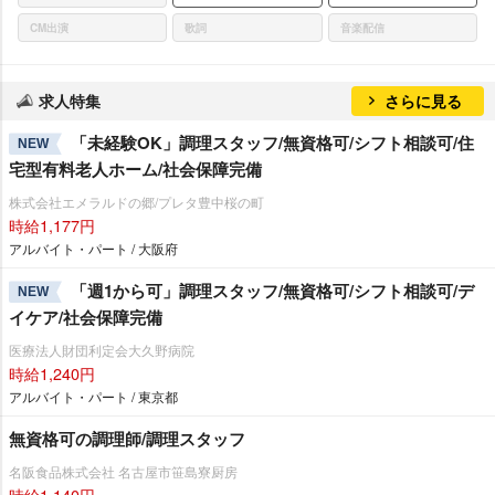
CM出演
歌詞
音楽配信
求人特集
さらに見る
「未経験OK」調理スタッフ/無資格可/シフト相談可/住
NEW
宅型有料老人ホーム/社会保障完備
株式会社エメラルドの郷/プレタ豊中桜の町
時給1,177円
アルバイト・パート / 大阪府
「週1から可」調理スタッフ/無資格可/シフト相談可/デ
NEW
イケア/社会保障完備
医療法人財団利定会大久野病院
時給1,240円
アルバイト・パート / 東京都
無資格可の調理師/調理スタッフ
名阪食品株式会社 名古屋市笹島寮厨房
時給1,140円～