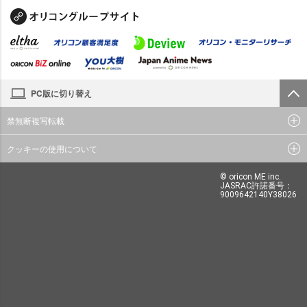
PC版に切り替え
禁無断複写転載
クッキーの使用について
© oricon ME inc.
JASRAC許諾番号：
9009642140Y38026