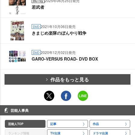
2025年06月25日発売
Blu-ray
若武者
2021年10月06日発売
DVD
きまじめ楽隊のぼんやり戦争
2020年12月02日発売
DVD
GARO-VERSUS ROAD- DVD BOX
作品をもっと見る
芸能人事典
芸能人TOP
記事
作品
ランキング情報
TV出演
ドラマ出演