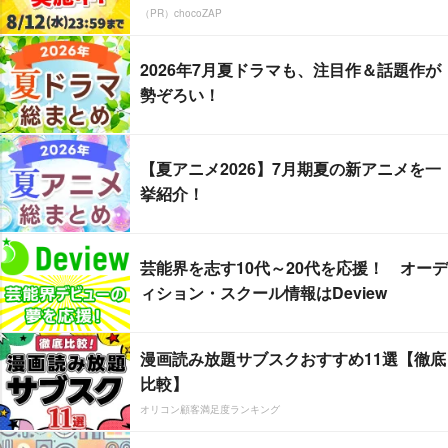
（PR）chocoZAP
2026年7月夏ドラマも、注目作＆話題作が
勢ぞろい！
【夏アニメ2026】7月期夏の新アニメを一
挙紹介！
芸能界を志す10代～20代を応援！ オーデ
ィション・スクール情報はDeview
漫画読み放題サブスクおすすめ11選【徹底
比較】
オリコン顧客満足度ランキング