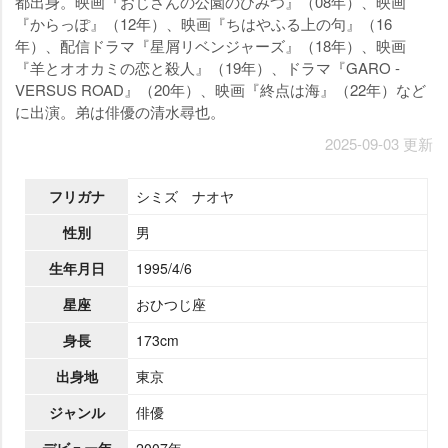
都出身。映画『おじさんの公園のひみつ』（08年）、映画
『からっぽ』（12年）、映画『ちはやふる上の句』（16
年）、配信ドラマ『星屑リベンジャーズ』（18年）、映画
『羊とオオカミの恋と殺人』（19年）、ドラマ『GARO -
VERSUS ROAD』（20年）、映画『終点は海』（22年）など
に出演。弟は俳優の清水尋也。
2025-09-03 更新
フリガナ
シミズ ナオヤ
性別
男
生年月日
1995/4/6
星座
おひつじ座
身長
173cm
出身地
東京
ジャンル
俳優
デビュー年
2007年