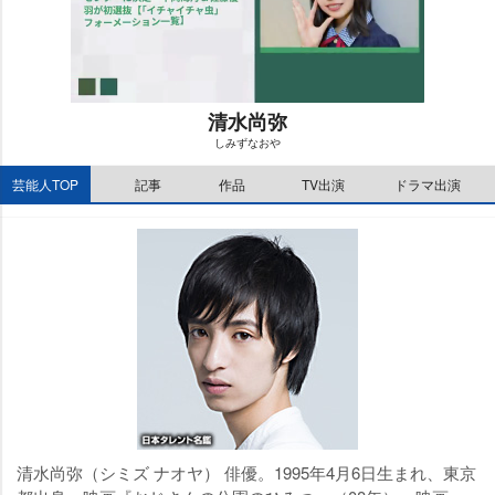
清水尚弥
しみずなお
M
芸能人TOP
記事
作品
TV出演
ドラマ出演
u
t
e
清水尚弥（シミズ ナオヤ） 俳優。1995年4月6日生まれ、東京