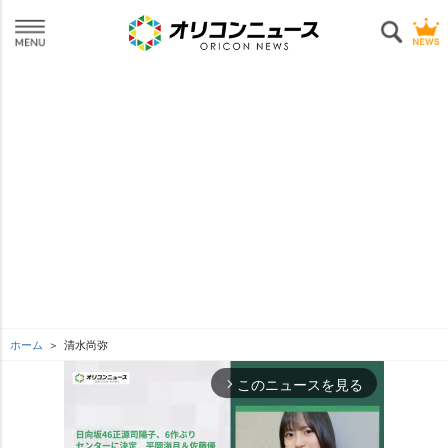
ホーム
清水尚弥
このニュースを見る
arrow_forward_ios