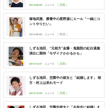
｜芸能｜
2014-06-06
ニュース
塚地武雅、療養中の星野源にエール「一緒にコ
ントやりたい」
｜映画｜
2013-08-08
ニュース
しずる池田、“元相方”金爆・鬼龍院の紅白過激
演出に期待「モザイクかかるかも」
｜芸能｜
2012-12-27
ニュース
しずる池田、交際中の彼女と「結婚します」 相
方・村上は呆れモード
｜芸能｜
2012-10-26
ニュース
しずる池田、交際中彼女と「今年中に結婚しま