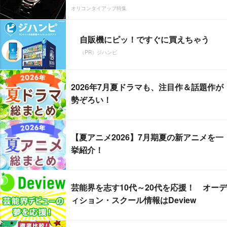
オリコンタイアップ特集
自販機にピッ！ですぐに買えちゃう
（PR）ジハンピ
2026年7月夏ドラマも、注目作＆話題作が
勢ぞろい！
【夏アニメ2026】7月期夏の新アニメを一
挙紹介！
芸能界を志す10代～20代を応援！ オーデ
ィション・スクール情報はDeview