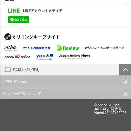
LINEアカウントメディア
PC版に切り替え
禁無断複写転載
クッキーの使用について
© oricon ME inc.
JASRAC許諾番号：
9009642140Y38026