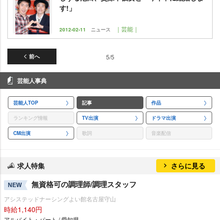
す!」
｜芸能｜
2012-02-11
ニュース
前へ
5/5
芸能人事典
芸能人TOP
記事
作品
ランキング情報
TV出演
ドラマ出演
CM出演
歌詞
音楽配信
求人特集
さらに見る
無資格可の調理師/調理スタッフ
NEW
アシステッドナーシングよい館名古屋守山
時給1,140円
アルバイト・パート / 愛知県