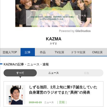
Powered by 
GliaStudios
KAZMA
M
かずま
u
t
芸能人TOP
記事
作品
TV出演
ドラマ出演
CM出演
e
KAZMAの記事・ニュース・速報
すべて
ニュース
特集
しずる池田、2月上旬に第1子誕生していた
自身運営のラジオでまた“異例”の発表
｜芸能｜
2020-02-23
ニュース