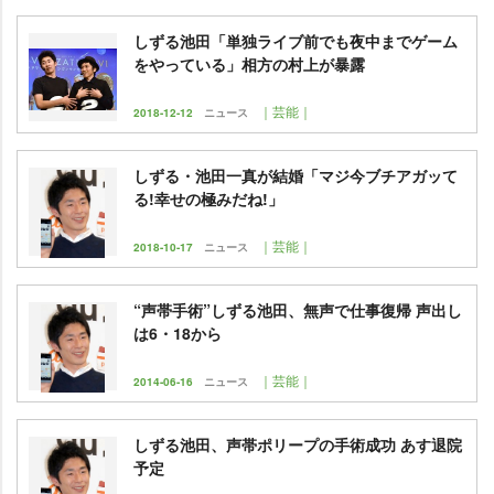
しずる池田「単独ライブ前でも夜中までゲーム
をやっている」相方の村上が暴露
｜芸能｜
2018-12-12
ニュース
しずる・池田一真が結婚「マジ今ブチアガッて
る!幸せの極みだね!」
｜芸能｜
2018-10-17
ニュース
“声帯手術”しずる池田、無声で仕事復帰 声出し
は6・18から
｜芸能｜
2014-06-16
ニュース
しずる池田、声帯ポリープの手術成功 あす退院
予定