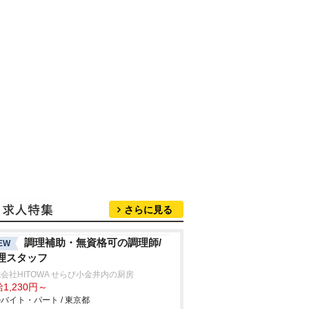
さらに見る
調理補助・無資格可の調理師/
EW
理スタッフ
会社HITOWA せらび小金井内の厨房
1,230円～
バイト・パート / 東京都