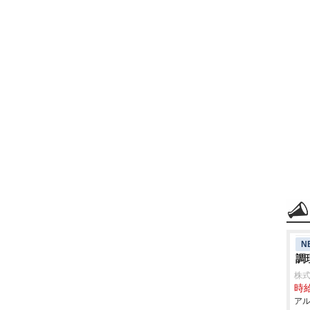
N
調
株式
時給
アル