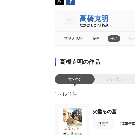
高橋克明
たかはしかつあき
芸能人TOP
記事
作品
ラン
高橋克明の作品
すべて
シングル
1～1／1
件
火垂るの墓
発売日
2009年