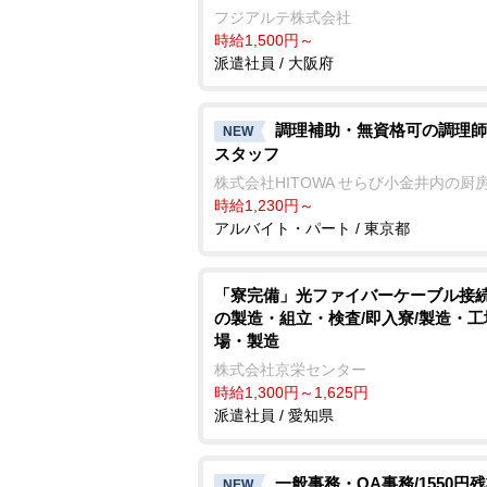
フジアルテ株式会社
時給1,500円～
派遣社員 / 大阪府
調理補助・無資格可の調理師
NEW
スタッフ
株式会社HITOWA せらび小金井内の厨
時給1,230円～
アルバイト・パート / 東京都
「寮完備」光ファイバーケーブル接
の製造・組立・検査/即入寮/製造・工
場・製造
株式会社京栄センター
時給1,300円～1,625円
派遣社員 / 愛知県
一般事務・OA事務/1550円
NEW