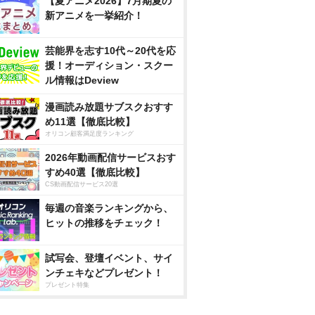
【夏アニメ2026】7月期夏の
新アニメを一挙紹介！
芸能界を志す10代～20代を応
援！オーディション・スクー
ル情報はDeview
漫画読み放題サブスクおすす
め11選【徹底比較】
オリコン顧客満足度ランキング
2026年動画配信サービスおす
すめ40選【徹底比較】
CS動画配信サービス20選
毎週の音楽ランキングから、
ヒットの推移をチェック！
試写会、登壇イベント、サイ
ンチェキなどプレゼント！
プレゼント特集