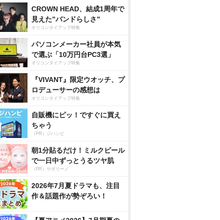
CROWN HEAD、結成1周年で
見えた”バンドらしさ”
オリコンタイアップ特集
パソコンメーカー社員が本気
で選ぶ「10万円台PC3選」
オリコンタイアップ特集
『VIVANT』限定ウオッチ、プ
ロデューサーの感想は
オリコンタイアップ特集
自販機にピッ！ですぐに買え
ちゃう
（PR）ジハンピ
朝1分貼るだけ！ミルクピール
で一日中ずっとうるツヤ肌
（PR）サボリーノ
2026年7月夏ドラマも、注目
作＆話題作が勢ぞろい！