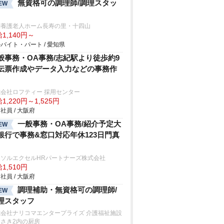
無資格可の調理師/調理スタッ
EW
別養護老人ホーム長寿の里・十四山
1,140円～
バイト・パート / 愛知県
般事務・OA事務/志紀駅より徒歩約9
伝票作成やデータ入力などの事務作
会社ロフティー 採用センター
1,220円～1,525円
社員 / 大阪府
一般事務・OA事務/紹介予定大
EW
銀行で事務&窓口対応年休123日門真
ーソルエクセルHRパートナーズ株式会社
1,510円
社員 / 大阪府
調理補助・無資格可の調理師/
EW
理スタッフ
式会社ナリコマエンタープライズ 介護福祉施設
さき2内の厨房