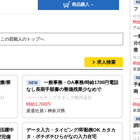
N
商品購入
フ
特
時給
アル
一
この芸能人のトップへ
分
業
株式
求人検索
時給
派遣
N
搬/寮
一般事務・OA事務/時給1700円電話
NEW
手
なし長期手順書の整備残業少なめで
南
CU
パーソルテンプスタッフ株式会社
パ
時給1,700円
時給
派遣社員 / 神奈川県
派遣
N
調
代活躍中
データ入力・タイピング/即勤務OK カタカ
株
タ・ポチポチひらがなの入力在宅
寮完備
はま