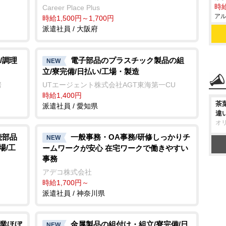
時給
Career Place Plus
アル
時給1,500円～1,700円
派遣社員 / 大阪府
/調理
電子部品のプラスチック製品の組
NEW
立/寮完備/日払い/工場・製造
房
UTエージェント株式会社AGT東海第一CU
時給1,400円
茶
派遣社員 / 愛知県
違
オ
続部品
一般事務・OA事務/研修しっかりチ
NEW
場/工
ームワークが安心 在宅ワークで働きやすい
事務
アデコ株式会社
時給1,700円～
派遣社員 / 神奈川県
残業ほぼ
金属製品の組付け・組立/寮完備/日
NEW