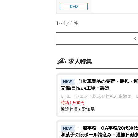
DVD
1～1／1
件
求人特集
自動車製品の集荷・梱包・運
NEW
完備/日払い/工場・製造
UTエージェント株式会社AGT東海第一
時給1,500円
派遣社員 / 愛知県
一般事務・OA事務/20代30
NEW
和菓子の段ボール詰込み・運搬日勤