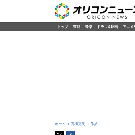
トップ
芸能
音楽
ドラマ&映画
アニメ
ホーム
高橋克明
作品