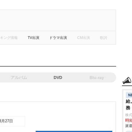
キング情報
TV出演
ドラマ出演
CM出演
歌詞
アルバム
DVD
Blu-ray
N
給
務
株
時給
03月27日
派遣