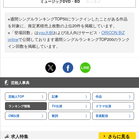
ミュージックDVD・BD
エンタメ
※週間シングルランキングTOP50にランクインしたことがある作品
を対象に、推定累積売上枚数の上位20件を掲載しています。
※「登場回数」は
you大樹
および法人向けサービス・
ORICON BiZ
online
で公開しております週間シングルランキングTOP200のランク
イン回数を掲載しています。
芸能人事典
芸能人TOP
記事
作品
ランキング情報
TV出演
ドラマ出演
CM出演
歌詞
音楽配信
求人特集
さらに見る