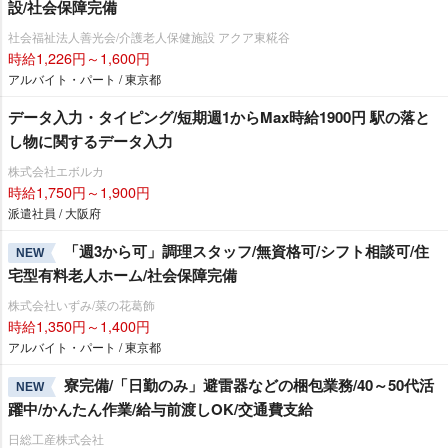
設/社会保障完備
社会福祉法人善光会/介護老人保健施設 アクア東糀谷
時給1,226円～1,600円
アルバイト・パート / 東京都
データ入力・タイピング/短期週1からMax時給1900円 駅の落と
し物に関するデータ入力
株式会社エボルカ
時給1,750円～1,900円
派遣社員 / 大阪府
「週3から可」調理スタッフ/無資格可/シフト相談可/住
NEW
宅型有料老人ホーム/社会保障完備
株式会社いずみ/菜の花葛飾
時給1,350円～1,400円
アルバイト・パート / 東京都
寮完備/「日勤のみ」避雷器などの梱包業務/40～50代活
NEW
躍中/かんたん作業/給与前渡しOK/交通費支給
日総工産株式会社