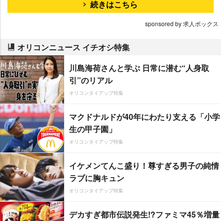
続きはこちら
sponsored by 求人ボックス
オリコンニュース イチオシ特集
川島海荷さんと学ぶ 日常に潜む“人身取
引”のリアル
オリコンタイアップ特集
マクドナルドが40年にわたり支える「小学
生の甲子園」
オリコンタイアップ特集
イケメンてんこ盛り！尊すぎる男子の純情
ラブに胸キュン
オリコンタイアップ特集
デカすぎ都市伝説発生!?ファミマ45％増量