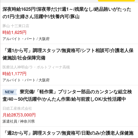
深夜時給1625円!深夜帯だけ!週1～/残業なし/絶品賄いがたった
の1円/主婦さん活躍中!/扶養内可/豚山
豚山 十三東口店
時給1,625円
アルバイト・パート / 大阪府
「週1から可」調理スタッフ/無資格可/シフト相談可/介護老人保
健施設/社会保障完備
医療法人神明会/ラ・ポルトフィーナ高槻
時給1,177円
アルバイト・パート / 大阪府
寮完備/「軽作業」プリンター部品のカンタンな組立検
NEW
査/40～50代活躍中/かんたん作業/給与前渡しOK/女性活躍中
日総工産株式会社
月給28万3,000円
派遣社員 / 神奈川県
「週2から可」調理スタッフ/無資格可/日勤のみ/介護老人保健施