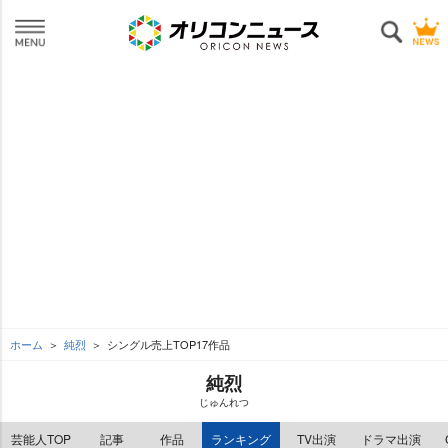
ホーム
純烈
シングル売上TOP17作品
純烈
じゅんれつ
芸能人TOP
記事
作品
ランキング
TV出演
ドラマ出演