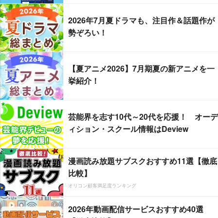
2026年7月夏ドラマも、注目作＆話題作が
勢ぞろい！
【夏アニメ2026】7月期夏の新アニメを一
挙紹介！
芸能界を志す10代～20代を応援！ オーデ
ィション・スクール情報はDeview
漫画読み放題サブスクおすすめ11選【徹底
比較】
オリコン顧客満足度ランキング
2026年動画配信サービスおすすめ40選