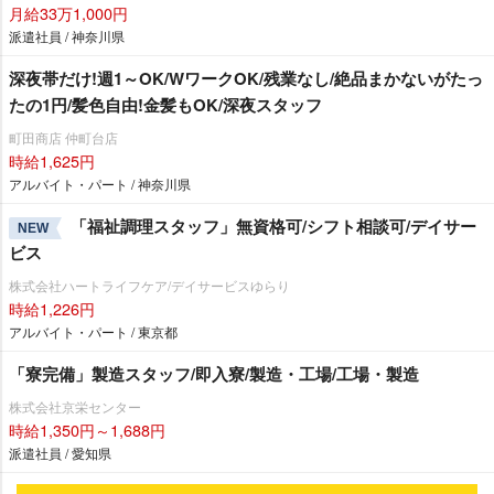
月給33万1,000円
派遣社員 / 神奈川県
深夜帯だけ!週1～OK/WワークOK/残業なし/絶品まかないがたっ
たの1円/髪色自由!金髪もOK/深夜スタッフ
町田商店 仲町台店
時給1,625円
アルバイト・パート / 神奈川県
「福祉調理スタッフ」無資格可/シフト相談可/デイサー
NEW
ビス
株式会社ハートライフケア/デイサービスゆらり
時給1,226円
アルバイト・パート / 東京都
「寮完備」製造スタッフ/即入寮/製造・工場/工場・製造
株式会社京栄センター
時給1,350円～1,688円
派遣社員 / 愛知県