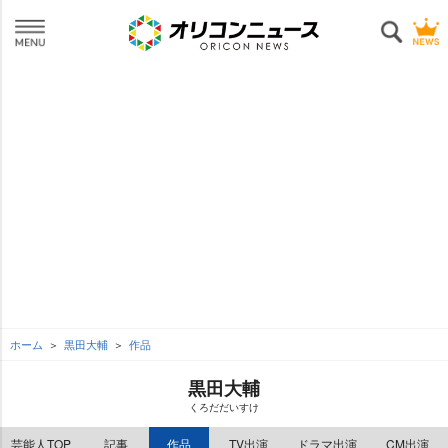
ホーム
黒田大輔
作品
黒田大輔
くろだだいすけ
芸能人TOP
記事
作品
TV出演
ドラマ出演
CM出演