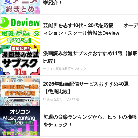
挙紹介！
芸能界を志す10代～20代を応援！ オーデ
ィション・スクール情報はDeview
漫画読み放題サブスクおすすめ11選【徹底
比較】
オリコン顧客満足度ランキング
2026年動画配信サービスおすすめ40選
【徹底比較】
CS動画配信サービス20選
毎週の音楽ランキングから、ヒットの推移
をチェック！