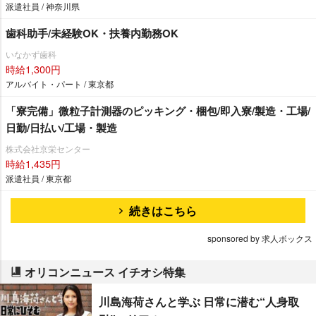
派遣社員 / 神奈川県
歯科助手/未経験OK・扶養内勤務OK
いなかず歯科
時給1,300円
アルバイト・パート / 東京都
「寮完備」微粒子計測器のピッキング・梱包/即入寮/製造・工場/
日勤/日払い/工場・製造
株式会社京栄センター
時給1,435円
派遣社員 / 東京都
続きはこちら
sponsored by 求人ボックス
オリコンニュース イチオシ特集
川島海荷さんと学ぶ 日常に潜む“人身取