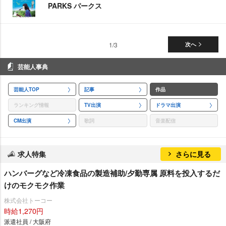
PARKS パークス
1/3
次へ
芸能人事典
芸能人TOP
記事
作品
ランキング情報
TV出演
ドラマ出演
CM出演
歌詞
音楽配信
求人特集
さらに見る
ハンバーグなど冷凍食品の製造補助/夕勤専属 原料を投入するだ
けのモクモク作業
株式会社トーコー
時給1,270円
派遣社員 / 大阪府