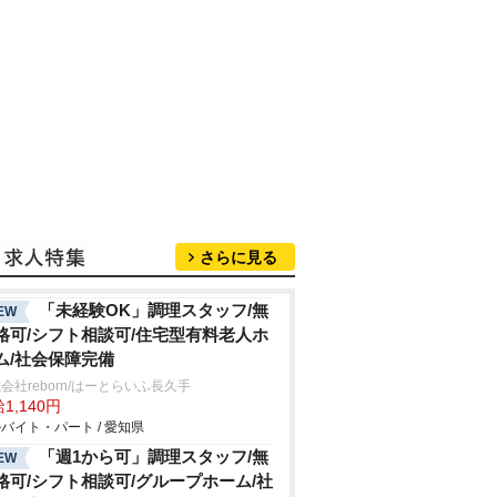
さらに見る
「未経験OK」調理スタッフ/無
EW
格可/シフト相談可/住宅型有料老人ホ
ム/社会保障完備
会社reborn/はーとらいふ長久手
1,140円
バイト・パート / 愛知県
「週1から可」調理スタッフ/無
EW
格可/シフト相談可/グループホーム/社