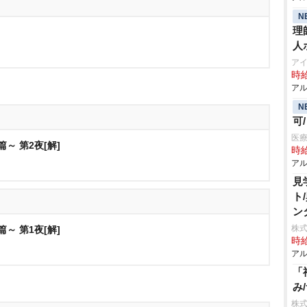
N
理
人
アイ
時給
アル
N
可
医療
～ 第2夜[解]
時給
アル
見
ト
ン
株式
～ 第1夜[解]
時給
アル
「
み
株式