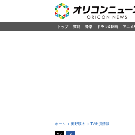
トップ
芸能
音楽
ドラマ&映画
アニメ
ホーム
奥野瑛太
TV出演情報