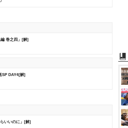
0
 巻之四」[解]
 DAY4[解]
らいいのに」[解]