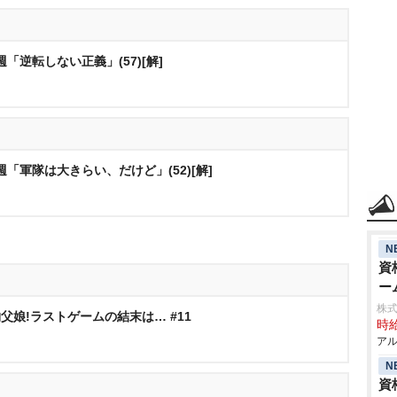
「逆転しない正義」(57)[解]
「軍隊は大きらい、だけど」(52)[解]
N
資
ー
株式
父娘!ラストゲームの結末は… #11
時給
アル
N
資