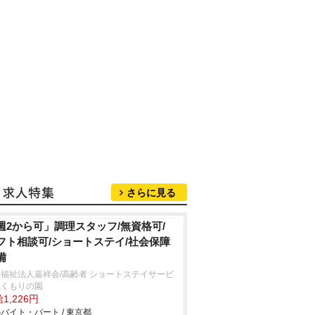
さらに見る
週2から可」調理スタッフ/無資格可/
フト相談可/ショートステイ/社会保障
備
福祉法人嘉祥会/高齢者 ショートステイサービ
ぬくもりの園
1,226円
バイト・パート / 東京都