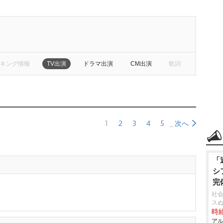
キング情報
TV出演
ドラマ出演
CM出演
歌詞
1
2
3
4
5
次へ
「
シ
完
社会
ス
時給
アル