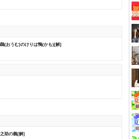
鵡(おうむ)のけりは鴨(かも)[解]
之助の義[解]