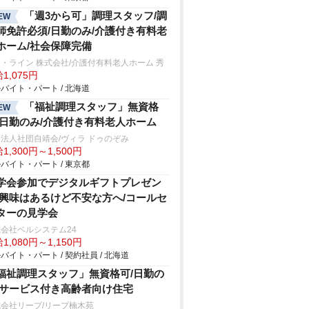
「週3から可」調理スタッフ/調
EW
師免許必須/日勤のみ/介護付き有料老
ホーム/社会保障完備
・ライン 株式会社/介護付有料老人ホーム 秀
1,075円
バイト・パート / 北海道
「福祉調理スタッフ」無資格
EW
/日勤のみ/介護付き有料老人ホーム
法人社団自靖会/ヴィラ ドゥのぞみ
1,300円～1,500円
バイト・パート / 東京都
学会参加でデジタルギフトプレゼン
/興味はあるけど不安な方へ/コールセ
ターの見学会
会社ベルシステム24
1,080円～1,150円
バイト・パート / 契約社員 / 北海道
福祉調理スタッフ」無資格可/日勤の
/サービス付き高齢者向け住宅
会社リープ/リープ楠木苑