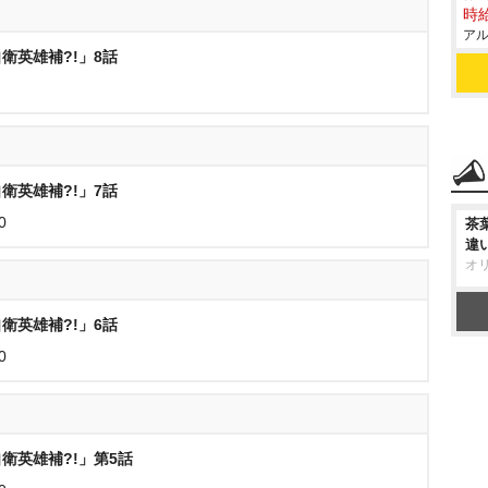
時給
アル
衛英雄補?!」8話
衛英雄補?!」7話
0
茶
違
オ
衛英雄補?!」6話
0
衛英雄補?!」第5話