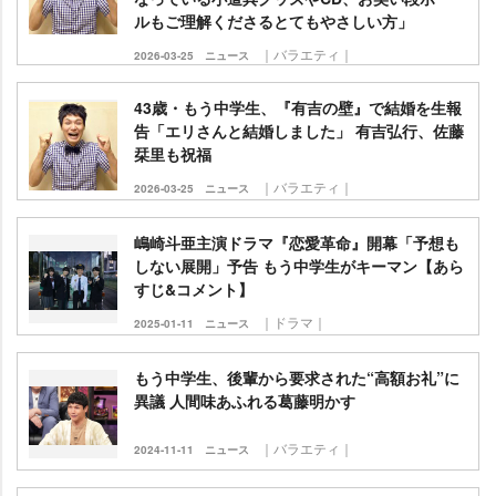
ルもご理解くださるとてもやさしい方」
｜バラエティ｜
2026-03-25
ニュース
43歳・もう中学生、『有吉の壁』で結婚を生報
告「エリさんと結婚しました」 有吉弘行、佐藤
栞里も祝福
｜バラエティ｜
2026-03-25
ニュース
嶋崎斗亜主演ドラマ『恋愛革命』開幕「予想も
しない展開」予告 もう中学生がキーマン【あら
すじ&コメント】
｜ドラマ｜
2025-01-11
ニュース
もう中学生、後輩から要求された“高額お礼”に
異議 人間味あふれる葛藤明かす
｜バラエティ｜
2024-11-11
ニュース