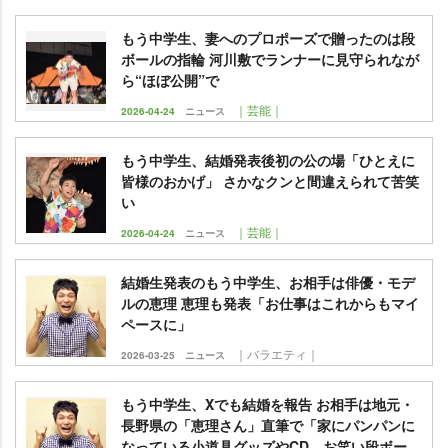
もう中学生、妻へのプロポーズで贈ったのは段
ボールの指輪 河川敷でランナーに見守られなが
ら“ほぼ公開”で
｜芸能｜
2026-04-24
ニュース
もう中学生、結婚発表後初の公の場「ひとえに
皆様のおかげ」 さかなクンと間違えられて苦笑
い
｜芸能｜
2026-04-24
ニュース
結婚生発表のもう中学生、お相手は俳優・モデ
ルの恵理 恵理も発表「お仕事はこれからもマイ
ペースに」
｜バラエティ｜
2026-03-25
ニュース
もう中学生、Xでも結婚を報告 お相手は地元・
長野県の「恵理さん」直筆で「家にパンパンに
なっている小道具グッズやCD、お笑い段ボー