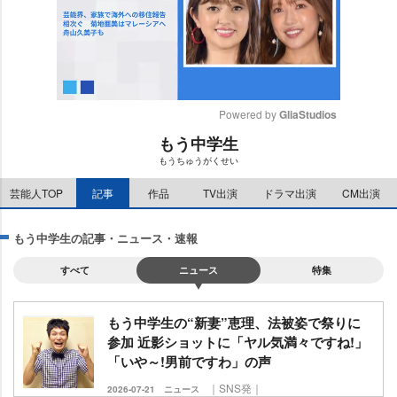
Powered by 
GliaStudios
もう中学生
M
もうちゅうがくせい
u
t
芸能人TOP
記事
作品
TV出演
ドラマ出演
CM出演
e
もう中学生の記事・ニュース・速報
すべて
ニュース
特集
もう中学生の“新妻”恵理、法被姿で祭りに
参加 近影ショットに「ヤル気満々ですね!」
「いや～!男前ですわ」の声
｜SNS発｜
2026-07-21
ニュース