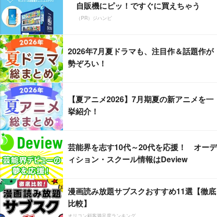
自販機にピッ！ですぐに買えちゃう
（PR）ジハンピ
2026年7月夏ドラマも、注目作＆話題作が
勢ぞろい！
【夏アニメ2026】7月期夏の新アニメを一
挙紹介！
芸能界を志す10代～20代を応援！ オーデ
ィション・スクール情報はDeview
漫画読み放題サブスクおすすめ11選【徹底
比較】
オリコン顧客満足度ランキング