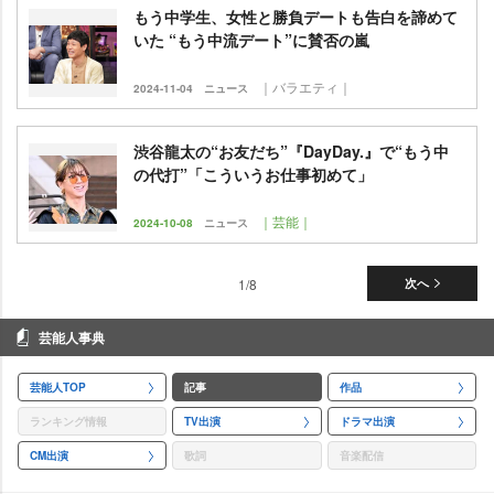
もう中学生、女性と勝負デートも告白を諦めて
いた “もう中流デート”に賛否の嵐
｜バラエティ｜
2024-11-04
ニュース
渋谷龍太の“お友だち”『DayDay.』で“もう中
の代打”「こういうお仕事初めて」
｜芸能｜
2024-10-08
ニュース
1/8
次へ
芸能人事典
芸能人TOP
記事
作品
ランキング情報
TV出演
ドラマ出演
CM出演
歌詞
音楽配信