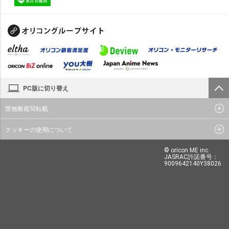
PC版に切り替え
禁無断複写転載
クッキーの使用について
© oricon ME inc.
JASRAC許諾番号：
9009642140Y38026