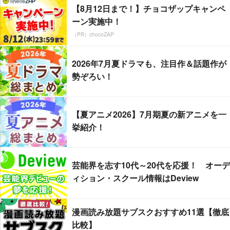
【8月12日まで！】チョコザップキャンペ
ーン実施中！
（PR）chocoZAP
2026年7月夏ドラマも、注目作＆話題作が
勢ぞろい！
【夏アニメ2026】7月期夏の新アニメを一
挙紹介！
芸能界を志す10代～20代を応援！ オーデ
ィション・スクール情報はDeview
漫画読み放題サブスクおすすめ11選【徹底
比較】