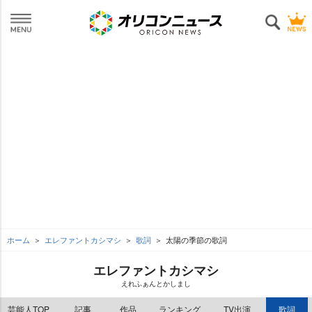
ホーム
エレファントカシマシ
歌詞
太陽の季節の歌詞
エレファントカシマシ
えれふぁんとかしまし
芸能人TOP
記事
作品
ランキング
TV出演
歌詞