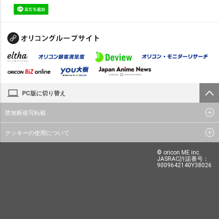
PC版に切り替え
禁無断複写転載
クッキーの使用について
© oricon ME inc.
JASRAC許諾番号：
9009642140Y38026