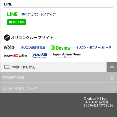
LINE
LINEアカウントメディア
PC版に切り替え
禁無断複写転載
クッキーの使用について
© oricon ME inc.
JASRAC許諾番号：
9009642140Y38026