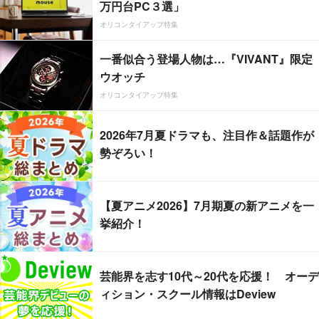
万円台PC３選」
オリコンタイアップ特集
一番似合う登場人物は…『VIVANT』限定
ウオッチ
オリコンタイアップ特集
2026年7月夏ドラマも、注目作＆話題作が
勢ぞろい！
【夏アニメ2026】7月期夏の新アニメを一
挙紹介！
芸能界を志す10代～20代を応援！ オーデ
ィション・スクール情報はDeview