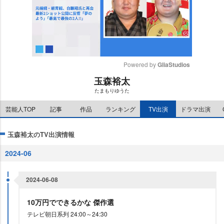
Powered by 
GliaStudios
玉森裕太
M
たまもりゆうた
u
t
芸能人TOP
記事
作品
ランキング
TV出演
ドラマ出演
e
玉森裕太のTV出演情報
2024-06
2024-06-08
10万円でできるかな 傑作選
テレビ朝日系列 24:00～24:30