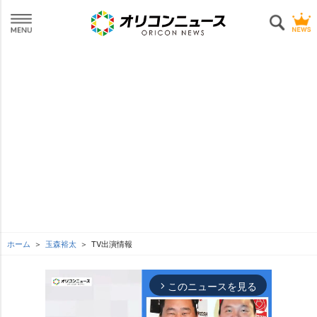
ホーム
玉森裕太
TV出演情報
このニュースを見る
arrow_forward_ios