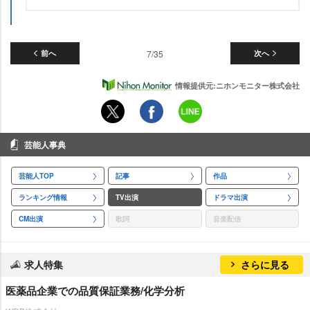
前へ
7/35
次へ
情報提供元:ニホンモニター株式会社
芸能人事典
芸能人TOP
記事
作品
ランキング情報
TV出演
ドラマ出演
CM出演
歌詞
音楽配信
求人特集
さらに見る
医薬品企業での品質保証業務/化学分析