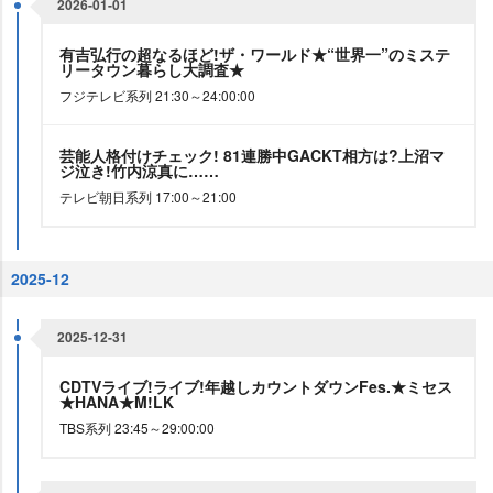
2026-01-01
有吉弘行の超なるほど!ザ・ワールド★“世界一”のミステ
リータウン暮らし大調査★
フジテレビ系列 21:30～24:00:00
芸能人格付けチェック! 81連勝中GACKT相方は?上沼マ
ジ泣き!竹内涼真に……
テレビ朝日系列 17:00～21:00
2025-12
2025-12-31
CDTVライブ!ライブ!年越しカウントダウンFes.★ミセス
★HANA★M!LK
TBS系列 23:45～29:00:00