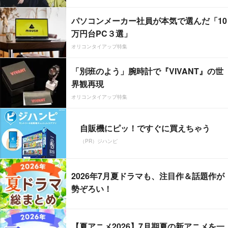
パソコンメーカー社員が本気で選んだ「10
万円台PC３選」
オリコンタイアップ特集
「別班のよう」腕時計で『VIVANT』の世
界観再現
オリコンタイアップ特集
自販機にピッ！ですぐに買えちゃう
（PR）ジハンピ
2026年7月夏ドラマも、注目作＆話題作が
勢ぞろい！
【夏アニメ2026】7月期夏の新アニメを一