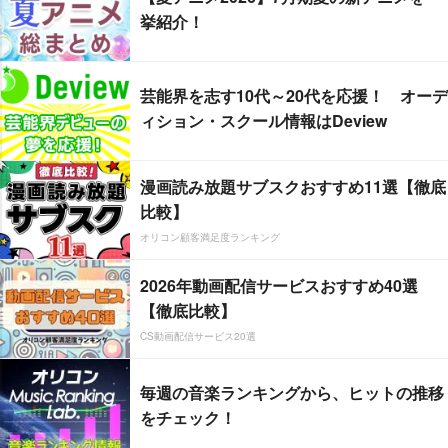
挙紹介！
芸能界を志す10代～20代を応援！ オーデ
ィション・スクール情報はDeview
漫画読み放題サブスクおすすめ11選【徹底
比較】
オリコン顧客満足度ランキング
2026年動画配信サービスおすすめ40選
【徹底比較】
CS動画配信サービス20選
毎週の音楽ランキングから、ヒットの推移
をチェック！