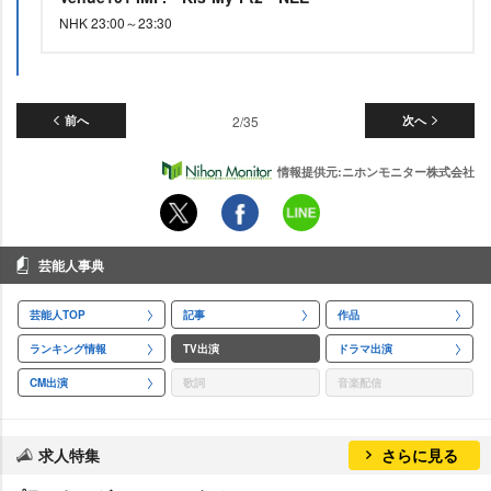
NHK 23:00～23:30
前へ
2/35
次へ
情報提供元:ニホンモニター株式会社
芸能人事典
芸能人TOP
記事
作品
ランキング情報
TV出演
ドラマ出演
CM出演
歌詞
音楽配信
求人特集
さらに見る