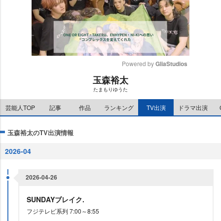
Powered by 
GliaStudios
玉森裕太
M
たまもりゆうた
u
t
芸能人TOP
記事
作品
ランキング
TV出演
ドラマ出演
e
玉森裕太のTV出演情報
2026-04
2026-04-26
SUNDAYブレイク.
フジテレビ系列 7:00～8:55