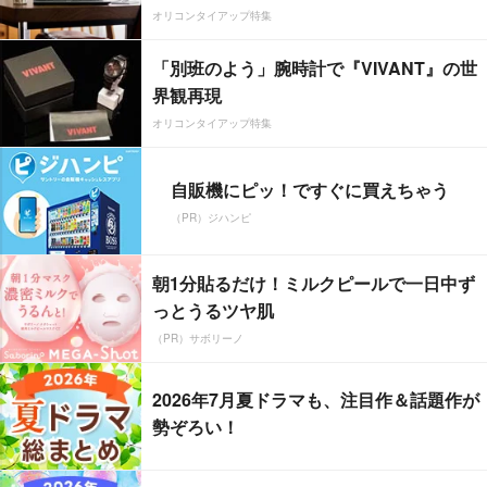
オリコンタイアップ特集
「別班のよう」腕時計で『VIVANT』の世
界観再現
オリコンタイアップ特集
自販機にピッ！ですぐに買えちゃう
（PR）ジハンピ
朝1分貼るだけ！ミルクピールで一日中ず
っとうるツヤ肌
（PR）サボリーノ
2026年7月夏ドラマも、注目作＆話題作が
勢ぞろい！