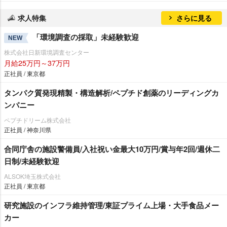
求人特集
さらに見る
「環境調査の採取」未経験歓迎
NEW
株式会社日新環境調査センター
月給25万円～37万円
正社員 / 東京都
タンパク質発現精製・構造解析/ペプチド創薬のリーディングカ
ンパニー
ペプチドリーム株式会社
正社員 / 神奈川県
合同庁舎の施設警備員/入社祝い金最大10万円/賞与年2回/週休二
日制/未経験歓迎
ALSOK埼玉株式会社
正社員 / 東京都
研究施設のインフラ維持管理/東証プライム上場・大手食品メー
カー