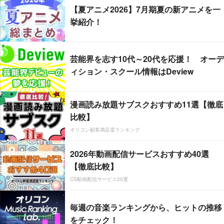
【夏アニメ2026】7月期夏の新アニメを一
挙紹介！
芸能界を志す10代～20代を応援！ オーデ
ィション・スクール情報はDeview
漫画読み放題サブスクおすすめ11選【徹底
比較】
オリコン顧客満足度ランキング
2026年動画配信サービスおすすめ40選
【徹底比較】
CS動画配信サービス20選
毎週の音楽ランキングから、ヒットの推移
をチェック！