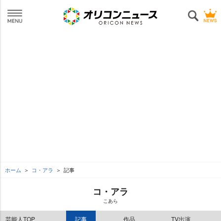
ホーム
コ・アラ
記事
コ・アラ
こあら
芸能人TOP
記事
作品
TV出演