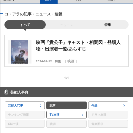
コ・アラの記事・ニュース・速報
すべて
ニュース
特集
映画『貴公子』キャスト・相関図・登場人
物・出演者一覧/あらすじ
｜映画｜
2024-04-12
特集
1/1
芸能人事典
芸能人TOP
記事
作品
ランキング情報
TV出演
ドラマ出演
CM出演
歌詞
音楽配信