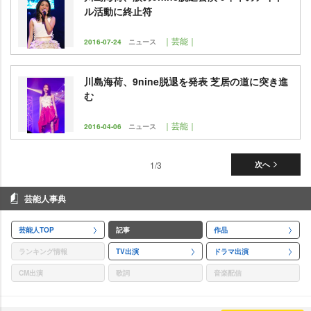
ル活動に終止符
｜芸能｜
2016-07-24
ニュース
川島海荷、9nine脱退を発表 芝居の道に突き進
む
｜芸能｜
2016-04-06
ニュース
1/3
次へ
芸能人事典
芸能人TOP
記事
作品
ランキング情報
TV出演
ドラマ出演
CM出演
歌詞
音楽配信