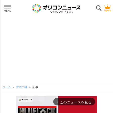
ホーム
佐武宇綺
記事
このニュースを見る
arrow_forward_ios