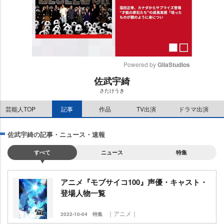
Powered by 
GliaStudios
佐武宇綺
M
さたけうき
u
t
芸能人TOP
記事
作品
TV出演
ドラマ出演
e
佐武宇綺の記事・ニュース・速報
すべて
ニュース
特集
アニメ『モブサイコ100』声優・キャスト・
登場人物一覧
｜アニメ｜
2022-10-04
特集