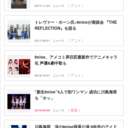
｜アニメ｜
2017-11-24
ニュース
トレヴァー・ホーン氏×9nineが座談会 『THE
REFLECTION』を語る
｜アニメ｜
2017-09-01
ニュース
9nine、アメコミ界巨匠最新作でアニメキャラ
化 声優&劇中歌も
｜アニメ｜
2016-10-31
ニュース
“新生9nine”4人で初ワンマン 成功に川島海荷
も「ホッ」
｜音楽｜
2016-09-09
ニュース
川島海荷、涙の9nine脱退公演 9年半のアイド