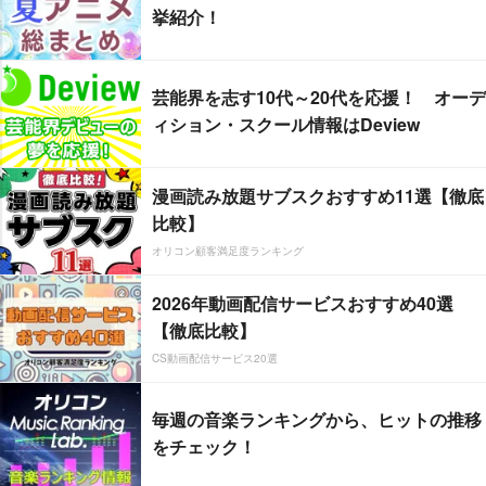
挙紹介！
芸能界を志す10代～20代を応援！ オーデ
ィション・スクール情報はDeview
漫画読み放題サブスクおすすめ11選【徹底
比較】
オリコン顧客満足度ランキング
2026年動画配信サービスおすすめ40選
【徹底比較】
CS動画配信サービス20選
毎週の音楽ランキングから、ヒットの推移
をチェック！