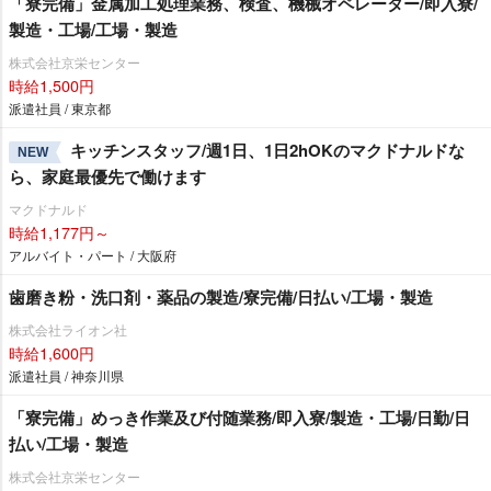
「寮完備」金属加工処理業務、検査、機械オペレーター/即入寮/
製造・工場/工場・製造
株式会社京栄センター
時給1,500円
派遣社員 / 東京都
キッチンスタッフ/週1日、1日2hOKのマクドナルドな
NEW
ら、家庭最優先で働けます
マクドナルド
時給1,177円～
アルバイト・パート / 大阪府
歯磨き粉・洗口剤・薬品の製造/寮完備/日払い/工場・製造
株式会社ライオン社
時給1,600円
派遣社員 / 神奈川県
「寮完備」めっき作業及び付随業務/即入寮/製造・工場/日勤/日
払い/工場・製造
株式会社京栄センター