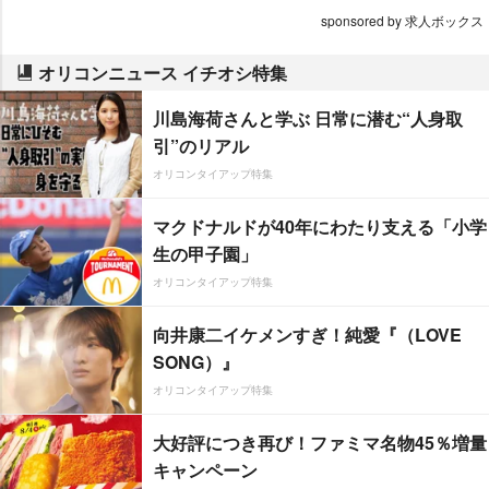
sponsored by 求人ボックス
オリコンニュース イチオシ特集
川島海荷さんと学ぶ 日常に潜む“人身取
引”のリアル
オリコンタイアップ特集
マクドナルドが40年にわたり支える「小学
生の甲子園」
オリコンタイアップ特集
向井康二イケメンすぎ！純愛『（LOVE
SONG）』
オリコンタイアップ特集
大好評につき再び！ファミマ名物45％増量
キャンペーン