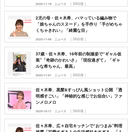
｜SNS発｜
2025-11-19
ニュース
2児の母・佐々木希、ハマっている編み物で
「娘ちゃんのスヌード」を手作り「手がめちゃ
くちゃきれい」「綺麗な目」
｜SNS発｜
2025-11-06
ニュース
37歳・佐々木希、16年前の制服姿で“ギャル仮
装”「奇跡のかわいさ」「現役過ぎて」「ギャ
ルな希ちゃん、最高」
｜SNS発｜
2025-11-01
ニュース
佐々木希、黒髪&すっぴん風ショット公開 「透
明感すごい」「神秘的な感じでお似合い」ファ
ンメロメロ
｜SNS発｜
2025-10-17
ニュース
佐々木希、広々自宅キッチンで“おつまみ”料理
披露「可愛すぎる人の生活感好きすぎる」「人