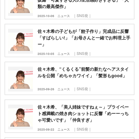
類の最高傑作」
｜SNS発｜
2025-10-06
ニュース
佐々木希の子どもが「餃子作り」完成品に反響
「すばらしい!」「お母さんと一緒でお料理上手
ー」
｜SNS発｜
2025-10-05
ニュース
佐々木希、“くるくる”前髪の新たなヘアスタイ
ルを公開「めちゃカワイイ」「髪形もgood」
｜SNS発｜
2025-09-26
ニュース
佐々木希、「美人姉妹ですねぇ～」プライベー
ト感満載の焼き肉ショットに反響「めーーっち
ゃ可愛いです」「仲良すぎ」
｜SNS発｜
2025-09-22
ニュース