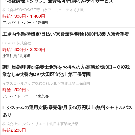
「福祉調理スタッフ」無資格可/日勤のみ/デイサービス
株式会社SOYOKAZE/守山ケアコミュニティそよ風
時給1,300円～1,400円
アルバイト・パート / 愛知県
工場内作業/待機寮/日払い/寮費無料/時給1800円/8割入寮希望者
move on株式会社
時給1,800円～2,250円
派遣社員 / 北海道
調理員/調理師or栄養士免許をお持ちの方/高時給/週3日～OK/残
業なし&扶養内OK/大田区立池上第三保育園
イフスコヘルスケア株式会社/大田区立池上第三保育園
時給1,500円～
アルバイト・パート / 東京都
ITシステムの運用支援/寮完備/月収43万円以上/無料シャトルバス
あり
株式会社ジャパンクリエイト北日本事業統括部
時給2,200円