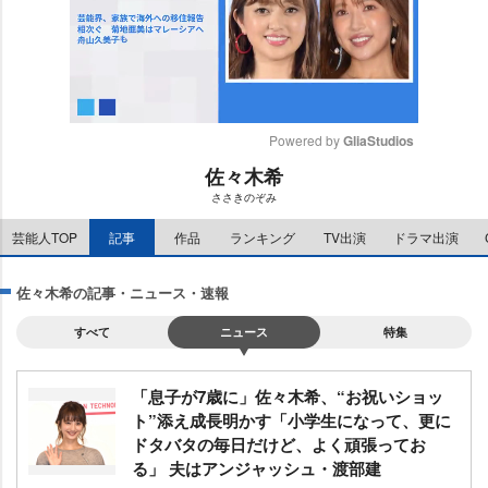
Powered by 
GliaStudios
佐々木希
M
ささきのぞみ
u
t
芸能人TOP
記事
作品
ランキング
TV出演
ドラマ出演
e
佐々木希の記事・ニュース・速報
すべて
ニュース
特集
「息子が7歳に」佐々木希、“お祝いショッ
ト”添え成長明かす「小学生になって、更に
ドタバタの毎日だけど、よく頑張ってお
る」 夫はアンジャッシュ・渡部建