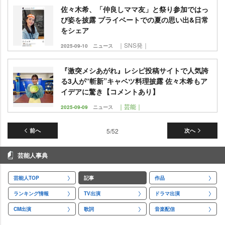
佐々木希、「仲良しママ友」と祭り参加ではっ
ぴ姿を披露 プライベートでの夏の思い出&日常
をシェア
｜SNS発｜
2025-09-10
ニュース
『激突メシあがれ』レシピ投稿サイトで人気誇
る3人が“斬新”キャベツ料理披露 佐々木希もア
イデアに驚き【コメントあり】
｜芸能｜
2025-09-09
ニュース
前へ
5/52
次へ
芸能人事典
芸能人TOP
記事
作品
ランキング情報
TV出演
ドラマ出演
CM出演
歌詞
音楽配信