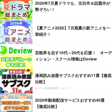
2026年7月夏ドラマも、注目作＆話題作が
勢ぞろい！
【夏アニメ2026】7月期夏の新アニメを一
挙紹介！
芸能界を志す10代～20代を応援！ オーデ
ィション・スクール情報はDeview
漫画読み放題サブスクおすすめ11選【徹底
比較】
オリコン顧客満足度ランキング
2026年動画配信サービスおすすめ40選
【徹底比較】