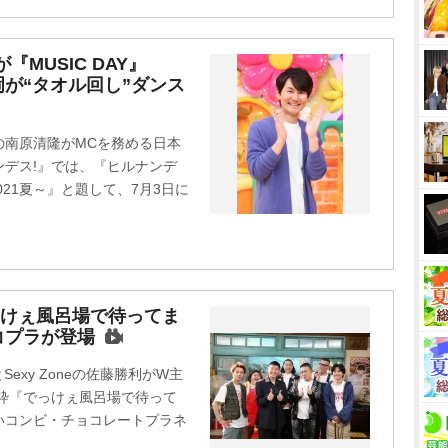
MUSIC DAY』
岡が“タオル回し”ダンス
の南原清隆がMCを務める日本
デス!』では、『ヒルナンデ
021夏～』と題して、7月3日に
っけぇ風呂場で待ってま
コプラが登場
とSexy Zoneの佐藤勝利がW主
”枠『でっけぇ風呂場で待って
お笑いコンビ・チョコレートプラネ