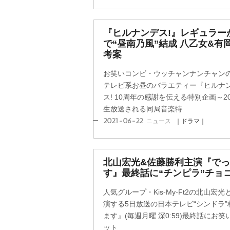
『ヒルナンデス!』レギュラーが『
で“昼南乃風”結成 八乙女&有
考案
お笑いコンビ・ウッチャンナンチャン
テレビ系お昼のバラエティー『ヒルナン
ス! 10周年の感謝を伝える特別企画～2
生放送される同局音楽特
2021-06-22
ニュース
｜ドラマ｜
北山宏光&佐藤勝利主演『で
す』最終話に“チンピラ”チョ
人気グループ・Kis-My-Ft2の北山宏光
演する5日放送の日本テレビ“シンドラ
ます』(毎週月曜 深0:59)最終話に
ット