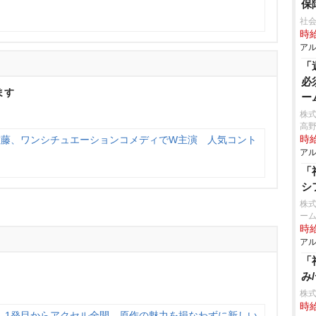
保
社会
時給
アル
「
必
ます
ー
株
高
佐藤、ワンシチュエーションコメディでW主演 人気コント
時給
アル
「
シ
株式
ーム
時給
アル
「
み
株
時給
』1発目からアクセル全開 原作の魅力を損なわずに新しい