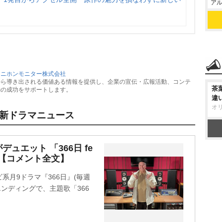
アル
：
ニホンモニター株式会社
から導き出される価値ある情報を提供し、企業の宣伝・広報活動、コンテ
茶
動の成功をサポートします。
違
オ
新ドラマニュース
ュエット 「366日 fe
送【コメント全文】
月9ドラマ『366日』(毎週
のエンディングで、主題歌「366