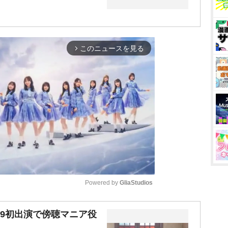
このニュースを見る
arrow_forward_ios
Powered by 
GliaStudios
M
9初出演で傍聴マニア役
u