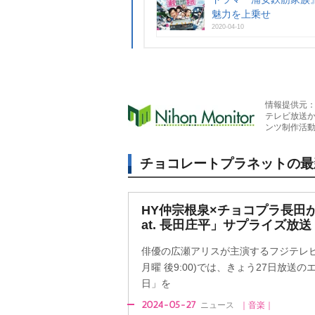
魅力を上乗せ
2020-04-10
情報提供元
テレビ放送
ンツ制作活
チョコレートプラネットの最
HY仲宗根泉×チョコプラ長田がデ
at. 長田庄平」サプライズ放
俳優の広瀬アリスが主演するフジテレビ系
月曜 後9:00)では、きょう27日放送
日」を
2024-05-27
ニュース
｜音楽｜