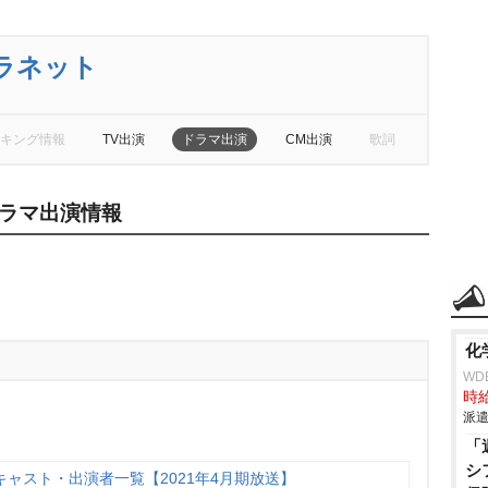
ラネット
キング情報
TV出演
ドラマ出演
CM出演
歌詞
ラマ出演情報
化
WD
時給
派遣
「
シ
ャスト・出演者一覧【2021年4月期放送】