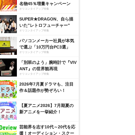
名物45％増量キャンペーン
オリコンタイアップ特集
SUPER★DRAGON、自ら描
いた”レトロフューチャー”
オリコンタイアップ特集
パソコンメーカー社員が本気
で選ぶ「10万円台PC3選」
オリコンタイアップ特集
「別班のよう」腕時計で『VIV
ANT』の世界観再現
オリコンタイアップ特集
2026年7月夏ドラマも、注目
作＆話題作が勢ぞろい！
【夏アニメ2026】7月期夏の
新アニメを一挙紹介！
芸能界を志す10代～20代を応
援！オーディション・スクー