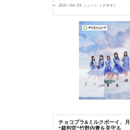
2021-04-03
ニュース
｜ドラマ｜
チョコプラ&ミルクボーイ、月
“裁判官”竹野内豊を見守る