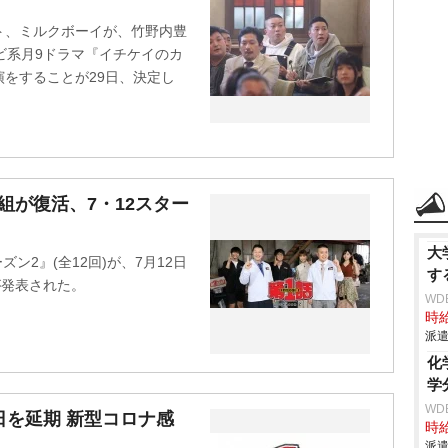
t
ト、ミルクボーイが、竹野内豊
e
ビ系月9ドラマ『イチケイのカ
出演をすることが29日、決定し
組が復活、7・12スター
大
ン2』(全12回)が、7月12日
す
が発表された。
WD
時給
派遣
化
学
WD
日を延期 新型コロナ感
時給
派遣