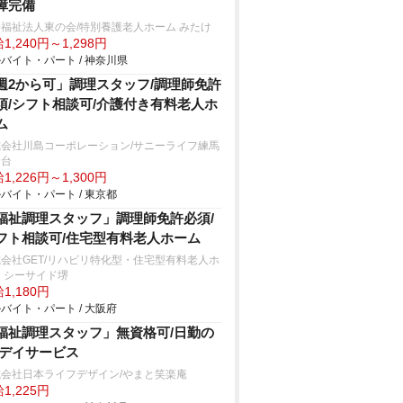
障完備
福祉法人東の会/特別養護老人ホーム みたけ
1,240円～1,298円
バイト・パート / 神奈川県
週2から可」調理スタッフ/調理師免許
須/シフト相談可/介護付き有料老人ホ
ム
式会社川島コーポレーション/サニーライフ練馬
野台
1,226円～1,300円
バイト・パート / 東京都
福祉調理スタッフ」調理師免許必須/
フト相談可/住宅型有料老人ホーム
会社GET/リハビリ特化型・住宅型有料老人ホ
 シーサイド堺
1,180円
バイト・パート / 大阪府
福祉調理スタッフ」無資格可/日勤の
/デイサービス
式会社日本ライフデザイン/やまと笑楽庵
1,225円