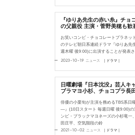
『ゆりあ先生の赤い糸』チョ
の父親役 主演・菅野美穂も歓
お笑いコンビ・チョコレートプラネッ
のテレビ朝日系連続ドラマ『ゆりあ先生
週木曜 後9:00)に出演することが発表
2023-10-19
ニュース
｜ドラマ｜
日曜劇場『日本沈没』芸人キャ
ブラマヨ小杉、チョコプラ長
俳優の小栗旬が主演を務めるTBS系日
―』(10日スタート 毎週日曜 後9:0
ンビ・ブラックマヨネーズの小杉竜一
田庄平、空気階段の鈴
2021-10-02
ニュース
｜ドラマ｜