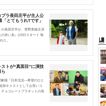
コプラ長田庄平が主人公
喜「とてもうれTです」
トの長田庄平が、菅野美穂主演
の赤い糸』(19日スタート 毎
された。
ストが“真面目”に演技
田ら
曜劇場『日本沈没―希望のひと
0)の追加キャストとしてお笑いコ
、チョコレートプラネットの長