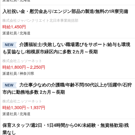
入社祝い金・慰労金あり/エンジン部品の製造/無料の1R寮完備
株式会社ジャパンクリエイト北日本事業統括部
時給1,450円
派遣社員 / 北海道
介護福祉士/失敗しない職場選びをサポート/給与も環境
NEW
も妥協なし/相模原市緑区内に多数 2カ月～長期
株式会社ニッソーネット
時給1,800円～2,250円
派遣社員 / 神奈川県
力仕事少なめの介護職/年齢不問/50代以上が活躍中/石狩
NEW
市内に勤務地多数 2カ月～長期
株式会社ニッソーネット
時給1,300円～1,937円
派遣社員 / 北海道
保育スタッフ/週2日・1日4時間からOK/未経験・無資格歓迎/残
業なし