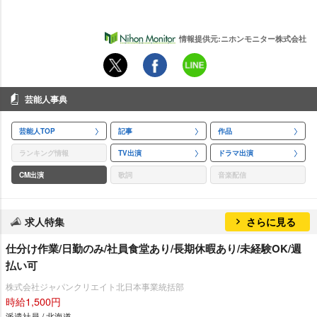
情報提供元:ニホンモニター株式会社
芸能人事典
芸能人TOP
記事
作品
ランキング情報
TV出演
ドラマ出演
CM出演
歌詞
音楽配信
求人特集
さらに見る
仕分け作業/日勤のみ/社員食堂あり/長期休暇あり/未経験OK/週
払い可
株式会社ジャパンクリエイト北日本事業統括部
時給1,500円
派遣社員 / 北海道