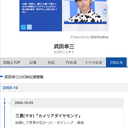
Powered by 
GliaStudios
武田幸三
M
たけだこうぞう
u
t
芸能人TOP
記事
作品
TV出演
ドラマ出演
CM出演
e
武田幸三のCM出演情報
2005-10
2005-10-03
三貴(マキ)『カメリアダイヤモンド』
結婚して世界が広がった・ボクシング・曲改