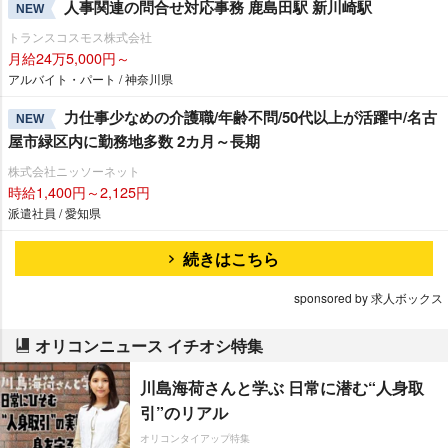
人事関連の問合せ対応事務 鹿島田駅 新川崎駅
NEW
トランスコスモス株式会社
月給24万5,000円～
アルバイト・パート / 神奈川県
力仕事少なめの介護職/年齢不問/50代以上が活躍中/名古
NEW
屋市緑区内に勤務地多数 2カ月～長期
株式会社ニッソーネット
時給1,400円～2,125円
派遣社員 / 愛知県
続きはこちら
sponsored by 求人ボックス
オリコンニュース イチオシ特集
川島海荷さんと学ぶ 日常に潜む“人身取
引”のリアル
オリコンタイアップ特集