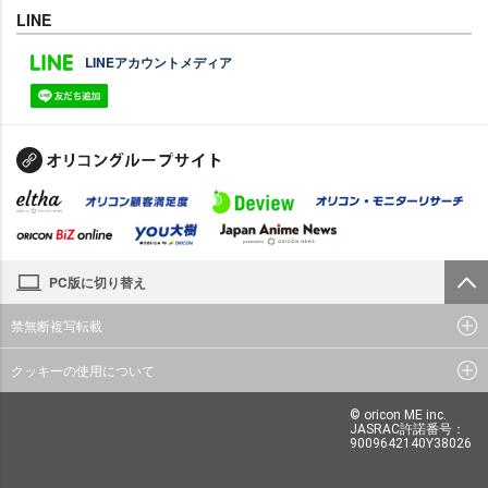
LINE
LINEアカウントメディア
PC版に切り替え
禁無断複写転載
クッキーの使用について
© oricon ME inc.
JASRAC許諾番号：
9009642140Y38026