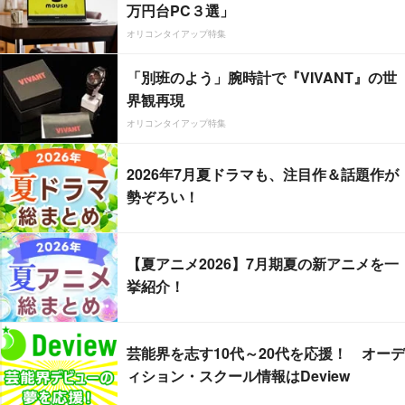
万円台PC３選」
オリコンタイアップ特集
「別班のよう」腕時計で『VIVANT』の世
界観再現
オリコンタイアップ特集
2026年7月夏ドラマも、注目作＆話題作が
勢ぞろい！
【夏アニメ2026】7月期夏の新アニメを一
挙紹介！
芸能界を志す10代～20代を応援！ オーデ
ィション・スクール情報はDeview