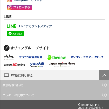
LINE
LINEアカウントメディア
PC版に切り替え
禁無断複写転載
クッキーの使用について
© oricon ME inc.
JASRAC許諾番号：