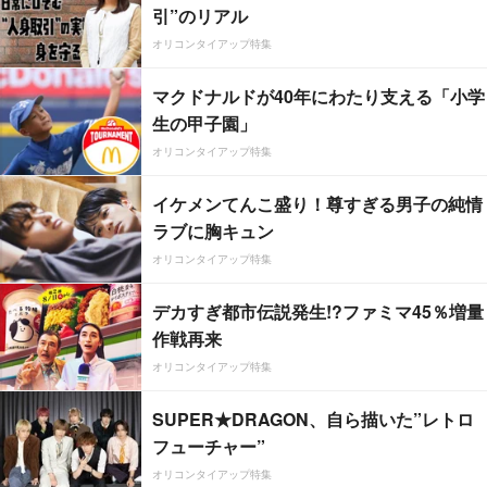
引”のリアル
オリコンタイアップ特集
マクドナルドが40年にわたり支える「小学
生の甲子園」
オリコンタイアップ特集
イケメンてんこ盛り！尊すぎる男子の純情
ラブに胸キュン
オリコンタイアップ特集
デカすぎ都市伝説発生!?ファミマ45％増量
作戦再来
オリコンタイアップ特集
SUPER★DRAGON、自ら描いた”レトロ
フューチャー”
オリコンタイアップ特集