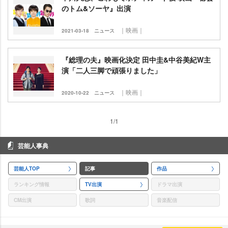
のトム&ソーヤ』出演
｜映画｜
2021-03-18
ニュース
『総理の夫』映画化決定 田中圭&中谷美紀W主
演「二人三脚で頑張りました」
｜映画｜
2020-10-22
ニュース
1/1
芸能人事典
芸能人TOP
記事
作品
ランキング情報
TV出演
ドラマ出演
CM出演
歌詞
音楽配信