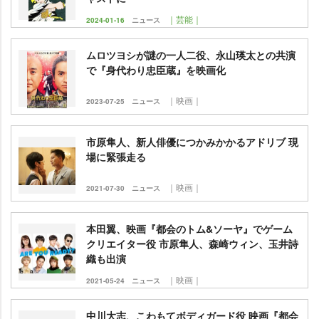
｜芸能｜
2024-01-16
ニュース
ムロツヨシが謎の一人二役、永山瑛太との共演
で『身代わり忠臣蔵』を映画化
｜映画｜
2023-07-25
ニュース
市原隼人、新人俳優につかみかかるアドリブ 現
場に緊張走る
｜映画｜
2021-07-30
ニュース
本田翼、映画『都会のトム&ソーヤ』でゲーム
クリエイター役 市原隼人、森崎ウィン、玉井詩
織も出演
｜映画｜
2021-05-24
ニュース
中川大志、こわもてボディガード役 映画『都会