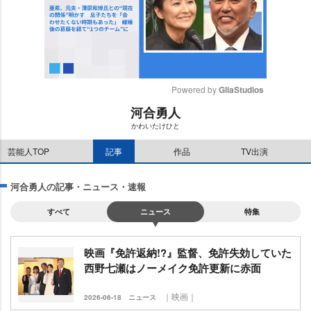
Powered by 
GliaStudios
河合勇人
M
かわいたけひと
u
t
芸能人TOP
記事
作品
TV出演
e
河合勇人の記事・ニュース・速報
すべて
ニュース
特集
映画『免許返納!?』監督、免許失効していた
西野七瀬はノーメイク免許更新に赤面
｜映画｜
2026-06-18
ニュース