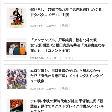
舘ひろし、75歳で新境地 “免許返納!?”めぐる
ドタバタコメディに主演
｜映画｜
2025-12-17
ニュース
『アンサンブル』戸塚純貴、松村北斗の親
友“安田樹里”役 横田真悠も共演「お邪魔虫な存
在かも」【コメント全文】
｜ドラマ｜
2024-12-20
ニュース
ムロツヨシ、川口春奈のそばから離れなかっ
た!?『身代わり忠臣蔵』メイキング&インタビ
ュー映像
｜映画｜
2024-02-08
ニュース
テレ朝×東映の新時代劇が誕生 手塚治虫氏『新
選組』原作でネクストブレイク俳優がメインキ
ャストに