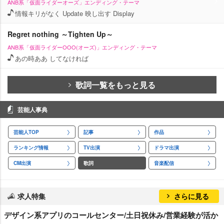
ANB系「仮面ライダーオーズ」エンディング・テーマ
情報キリがなく Update 映し出す Display
Regret nothing ～Tighten Up～
ANB系「仮面ライダーOOO(オーズ)」エンディング・テーマ
あの時ああ してなければ
歌詞一覧をもっと見る
芸能人事典
芸能人TOP
記事
作品
ランキング情報
TV出演
ドラマ出演
CM出演
歌詞
音楽配信
求人特集
さらに見る
デザイン系アプリのコールセンター/土日祝休み/営業経験が活か