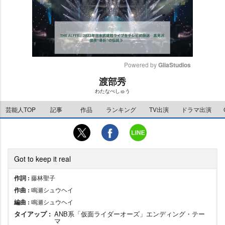
Powered by 
GliaStudios
渡部秀
M
わたなべしゅう
u
t
芸能人TOP
記事
作品
ランキング
TV出演
ドラマ出演
e
Got to keep it real
作詞 :
藤林聖子
作曲 :
鳴瀬シュウヘイ
編曲 :
鳴瀬シュウヘイ
タイアップ :
ANB系「仮面ライダーオーズ」エンディング・テー
マ