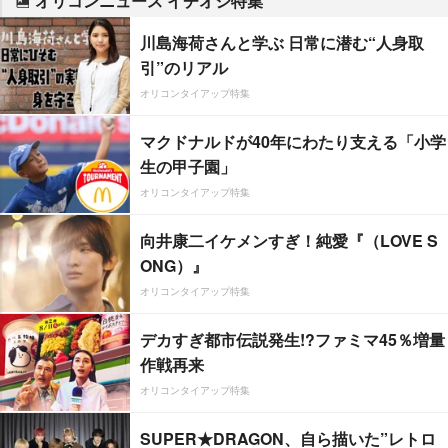
オリコンニュース イチオシ特集
川島海荷さんと学ぶ 日常に潜む“人身取
引”のリアル
オリコンタイアップ特集
マクドナルドが40年にわたり支える「小学
生の甲子園」
オリコンタイアップ特集
向井康二イケメンすぎ！純愛『（LOVE S
ONG）』
オリコンタイアップ特集
デカすぎ都市伝説発生!?ファミマ45％増量
作戦再来
オリコンタイアップ特集
SUPER★DRAGON、自ら描いた”レトロ