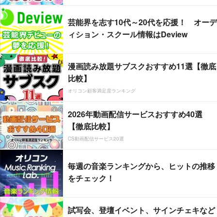
芸能界を志す10代～20代を応援！ オーデ
ィション・スクール情報はDeview
漫画読み放題サブスクおすすめ11選【徹底
比較】
オリコン顧客満足度ランキング
2026年動画配信サービスおすすめ40選
【徹底比較】
CS動画配信サービス20選
毎週の音楽ランキングから、ヒットの推移
をチェック！
試写会、登壇イベント、サインチェキなど