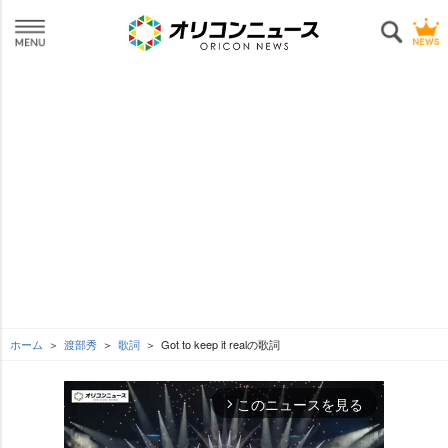
ホーム
渡部秀
歌詞
Got to keep it realの歌詞
このニュースを見る
arrow_forward_ios