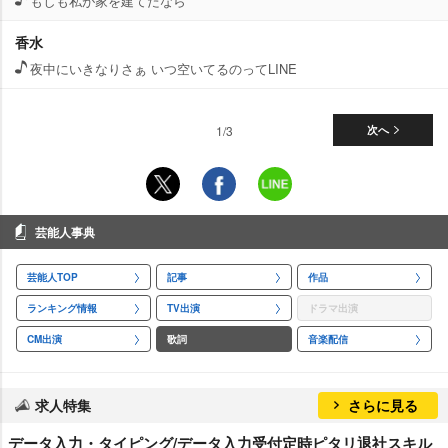
もしも私が家を建てたなら
香水
夜中にいきなりさぁ いつ空いてるのってLINE
1/3
次へ
芸能人事典
芸能人TOP
記事
作品
ランキング情報
TV出演
ドラマ出演
CM出演
歌詞
音楽配信
求人特集
さらに見る
データ入力・タイピング/データ入力受付定時ピタリ退社スキル