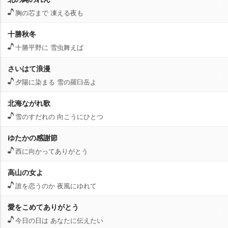
胸の芯まで 凍える夜も
十勝秋冬
十勝平野に 雪虫舞えば
さいはて浪漫
夕陽に染まる 雪の羅臼岳よ
北海ながれ歌
雪のすだれの 向こうにひとつ
ゆたかの感謝節
西に向かってありがとう
高山の女よ
誰を恋うのか 夜風にゆれて
愛をこめてありがとう
今日の日は あなたに伝えたい