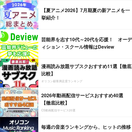
【夏アニメ2026】7月期夏の新アニメを一
挙紹介！
芸能界を志す10代～20代を応援！ オーデ
ィション・スクール情報はDeview
漫画読み放題サブスクおすすめ11選【徹底
比較】
オリコン顧客満足度ランキング
2026年動画配信サービスおすすめ40選
【徹底比較】
CS動画配信サービス20選
毎週の音楽ランキングから、ヒットの推移