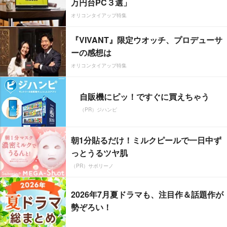
万円台PC３選」
オリコンタイアップ特集
『VIVANT』限定ウオッチ、プロデューサ
ーの感想は
オリコンタイアップ特集
自販機にピッ！ですぐに買えちゃう
（PR）ジハンピ
朝1分貼るだけ！ミルクピールで一日中ず
っとうるツヤ肌
（PR）サボリーノ
2026年7月夏ドラマも、注目作＆話題作が
勢ぞろい！