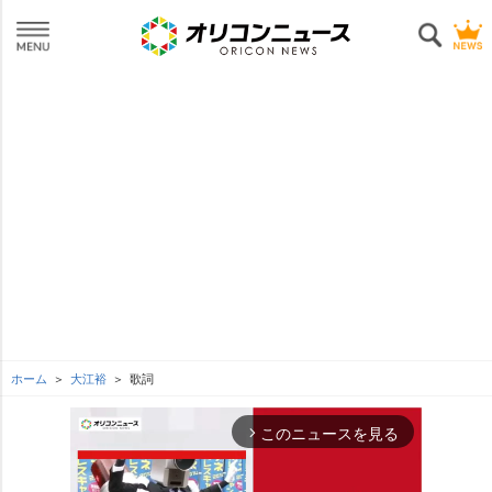
ホーム
大江裕
歌詞
このニュースを見る
arrow_forward_ios