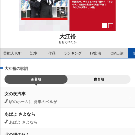
大江裕
おおえゆたか
M
芸能人TOP
記事
作品
ランキング
TV出演
CM出演
u
t
e
大江裕の歌詞
新着順
曲名順
女の夜汽車
駅のホームに 発車のベルが
あばよ さよなら
あばよ さよなら
北の縄のれん