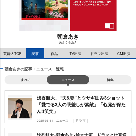
朝倉あき
あさくらあき
M
芸能人TOP
記事
作品
TV出演
ドラマ出演
CM出演
u
t
e
朝倉あきの記事・ニュース・速報
すべて
ニュース
特集
浅香航大、“夫&妻”とウサギ囲み3ショット
「愛でる3人の眼差しが素敵」「心臓が保た
ん!!笑笑」
｜ドラマ｜
2025-06-11
ニュース
浅香航大×朝倉あき×鈴木大河、ドラマとは真逆