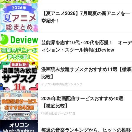
【夏アニメ2026】7月期夏の新アニメを一
挙紹介！
芸能界を志す10代～20代を応援！ オーデ
ィション・スクール情報はDeview
漫画読み放題サブスクおすすめ11選【徹底
比較】
オリコン顧客満足度ランキング
2026年動画配信サービスおすすめ40選
【徹底比較】
CS動画配信サービス20選
毎週の音楽ランキングから、ヒットの推移