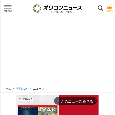
ホーム
朝倉あき
ニュース
このニュースを見る
arrow_forward_ios