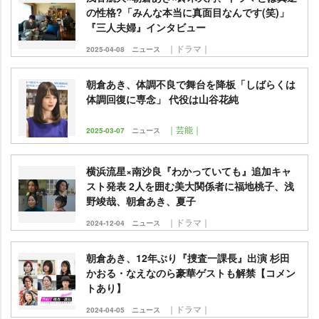
の性格?「みんな本当に真面目なんです(笑)」
『三人夫婦』インタビュー
｜ドラマ｜
2025-04-08
ニュース
朝倉あき、体調不良で舞台を降板「しばらくは
体調回復に専念」 代役は山谷花純
｜芸能｜
2025-03-07
ニュース
横浜流星×南沙良『わかっていても』追加キャ
スト発表 2人を囲む美大関係者に福地桃子、浅
野竣哉、朝倉あき、夏子
｜ドラマ｜
2024-12-04
ニュース
朝倉あき、12年ぶり『捜査一課長』出演 杉田
かおる・なえなのら豪華ゲストも解禁【コメン
トあり】
｜ドラマ｜
2024-04-05
ニュース