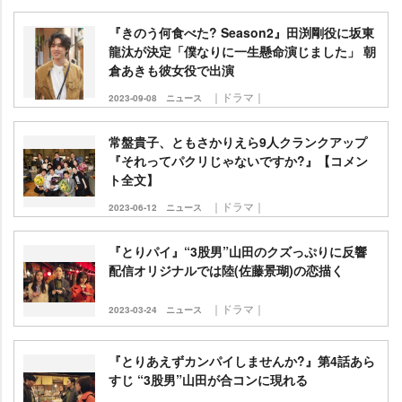
『きのう何食べた? Season2』田渕剛役に坂東
龍汰が決定「僕なりに一生懸命演じました」 朝
倉あきも彼女役で出演
｜ドラマ｜
2023-09-08
ニュース
常盤貴子、ともさかりえら9人クランクアップ
『それってパクリじゃないですか?』【コメン
ト全文】
｜ドラマ｜
2023-06-12
ニュース
『とりパイ』“3股男”山田のクズっぷりに反響
配信オリジナルでは陸(佐藤景瑚)の恋描く
｜ドラマ｜
2023-03-24
ニュース
『とりあえずカンパイしませんか?』第4話あら
すじ “3股男”山田が合コンに現れる