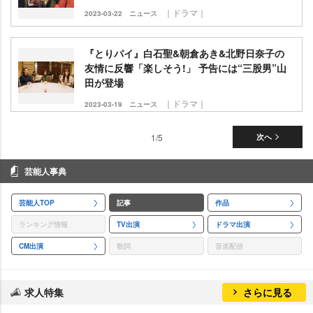
｜ドラマ｜
2023-03-22
ニュース
『とりパイ』白石聖&朝倉あき&北野日奈子の
友情に反響「楽しそう!」 予告には“三股男”山
田が登場
｜ドラマ｜
2023-03-19
ニュース
1/5
次へ
芸能人事典
芸能人TOP
記事
作品
ランキング情報
TV出演
ドラマ出演
CM出演
歌詞
音楽配信
求人特集
さらに見る