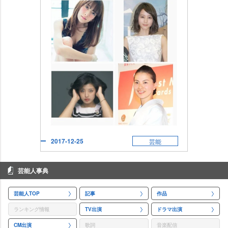
2017-12-25
芸能
芸能人事典
芸能人TOP
記事
作品
ランキング情報
TV出演
ドラマ出演
CM出演
歌詞
音楽配信