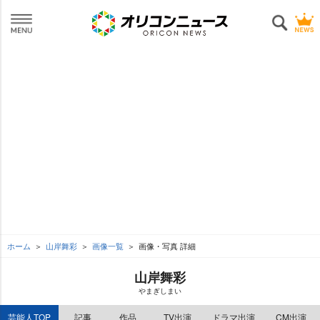
ホーム
山岸舞彩
画像一覧
画像・写真 詳細
山岸舞彩
まぎしまい
芸能人TOP
記事
作品
TV出演
ドラマ出演
CM出演