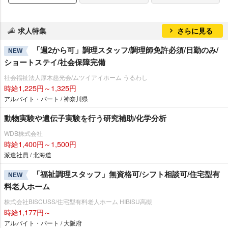
求人特集
さらに見る
「週2から可」調理スタッフ/調理師免許必須/日勤のみ/
NEW
ショートステイ/社会保障完備
社会福祉法人厚木慈光会/ムツイアイホーム うるわし
時給1,225円～1,325円
アルバイト・パート / 神奈川県
動物実験や遺伝子実験を行う研究補助/化学分析
WDB株式会社
時給1,400円～1,500円
派遣社員 / 北海道
「福祉調理スタッフ」無資格可/シフト相談可/住宅型有
NEW
料老人ホーム
株式会社BISCUSS/住宅型有料老人ホーム HIBISU高槻
時給1,177円～
アルバイト・パート / 大阪府