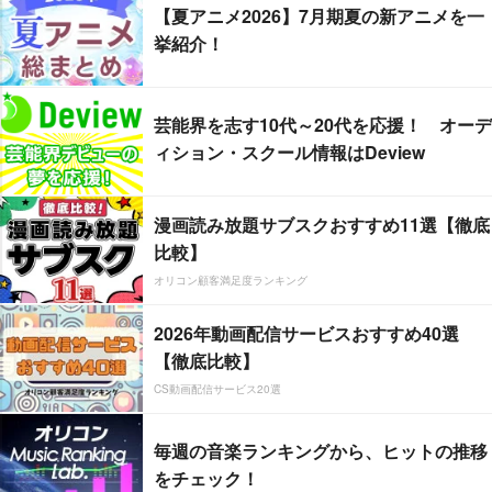
【夏アニメ2026】7月期夏の新アニメを一
挙紹介！
芸能界を志す10代～20代を応援！ オーデ
ィション・スクール情報はDeview
漫画読み放題サブスクおすすめ11選【徹底
比較】
オリコン顧客満足度ランキング
2026年動画配信サービスおすすめ40選
【徹底比較】
CS動画配信サービス20選
毎週の音楽ランキングから、ヒットの推移
をチェック！