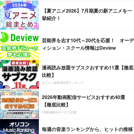
【夏アニメ2026】7月期夏の新アニメを一
挙紹介！
芸能界を志す10代～20代を応援！ オーデ
ィション・スクール情報はDeview
漫画読み放題サブスクおすすめ11選【徹底
比較】
オリコン顧客満足度ランキング
2026年動画配信サービスおすすめ40選
【徹底比較】
CS動画配信サービス20選
毎週の音楽ランキングから、ヒットの推移