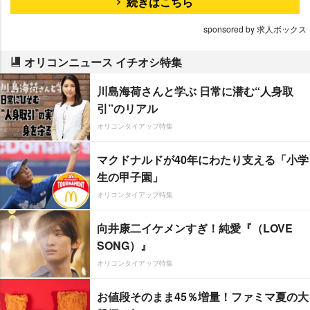
続きはこちら
sponsored by 求人ボックス
オリコンニュース イチオシ特集
川島海荷さんと学ぶ 日常に潜む“人身取
引”のリアル
オリコンタイアップ特集
マクドナルドが40年にわたり支える「小学
生の甲子園」
オリコンタイアップ特集
向井康二イケメンすぎ！純愛『（LOVE
SONG）』
オリコンタイアップ特集
お値段そのまま45％増量！ファミマ夏の大