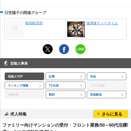
日笠陽子の関連グループ
桜高軽音部
放課後ティータイム
芸能人事典
芸能人TOP
記事
作品
ランキング情報
TV出演
ドラマ出演
CM出演
歌詞
音楽配信
求人特集
さらに見る
ファミリー向けマンションの受付・フロント業務/50～60代活躍!