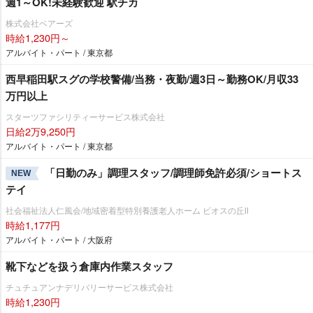
週1～OK!未経験歓迎 駅チカ
株式会社ベアーズ
時給1,230円～
アルバイト・パート / 東京都
西早稲田駅スグの学校警備/当務・夜勤/週3日～勤務OK/月収33
万円以上
スターツファシリティーサービス株式会社
日給2万9,250円
アルバイト・パート / 東京都
「日勤のみ」調理スタッフ/調理師免許必須/ショートス
NEW
テイ
社会福祉法人仁風会/地域密着型特別養護老人ホーム ビオスの丘Ⅱ
時給1,177円
アルバイト・パート / 大阪府
靴下などを扱う倉庫内作業スタッフ
チュチュアンナデリバリーサービス株式会社
時給1,230円