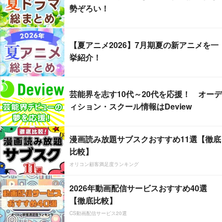
勢ぞろい！
【夏アニメ2026】7月期夏の新アニメを一
挙紹介！
芸能界を志す10代～20代を応援！ オーデ
ィション・スクール情報はDeview
漫画読み放題サブスクおすすめ11選【徹底
比較】
オリコン顧客満足度ランキング
2026年動画配信サービスおすすめ40選
【徹底比較】
CS動画配信サービス20選