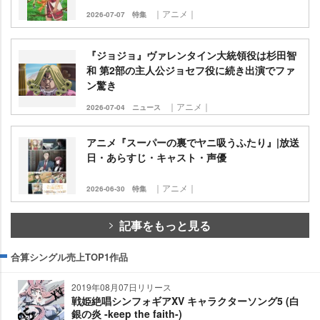
｜アニメ｜
2026-07-07
特集
『ジョジョ』ヴァレンタイン大統領役は杉田智
和 第2部の主人公ジョセフ役に続き出演でファ
ン驚き
｜アニメ｜
2026-07-04
ニュース
アニメ『スーパーの裏でヤニ吸うふたり』|放送
日・あらすじ・キャスト・声優
｜アニメ｜
2026-06-30
特集
記事をもっと見る
合算シングル売上TOP1作品
2019年08月07日リリース
戦姫絶唱シンフォギアXV キャラクターソング5 (白
銀の炎 -keep the faith-)