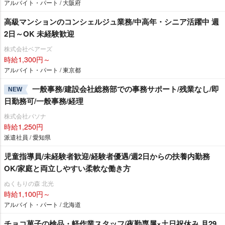
アルバイト・パート / 大阪府
高級マンションのコンシェルジュ業務/中高年・シニア活躍中 週
2日～OK 未経験歓迎
株式会社ベアーズ
時給1,300円～
アルバイト・パート / 東京都
一般事務/建設会社総務部での事務サポート/残業なし/即
NEW
日勤務可/一般事務/経理
株式会社パソナ
時給1,250円
派遣社員 / 愛知県
児童指導員/未経験者歓迎/経験者優遇/週2日からの扶養内勤務
OK/家庭と両立しやすい柔軟な働き方
ぬくもりの森 北光
時給1,100円～
アルバイト・パート / 北海道
チョコ菓子の検品・軽作業スタッフ/夜勤専属×土日祝休み 月29