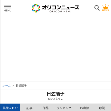
ホーム
日笠陽子
日笠陽子
ひかさようこ
芸能人TOP
記事
作品
ランキング
TV出演
歌詞