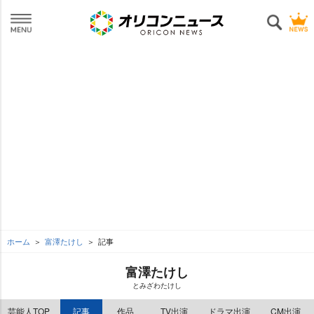
ホーム
富澤たけし
記事
富澤たけし
とみざわたけし
芸能人TOP
記事
作品
TV出演
ドラマ出演
CM出演