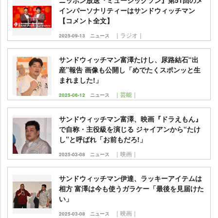
ニッポン放送『ミュージックソン』第51回のメ
インパーソナリティーはサンドウィッチマン
【コメント全文】
｜ラジオ｜
2025-09-13
ニュース
サンドウィッチマン富澤たけし、尿路結石“出
産”報告 画像も公開し「めでたくスポンッと生
まれました!」
｜芸能｜
2025-06-12
ニュース
サンドウィッチマン富澤、映画『ドラえもん』
で自称・主役級を演じる ジャイアンから“たけ
し”と呼ばれ「お前もだろ!」
｜映画｜
2025-03-08
ニュース
サンドウィッチマン伊達、ラッキーアイテムは
相方 富澤は今も使うガラケー「最後を見届けた
い」
｜映画｜
2025-03-08
ニュース