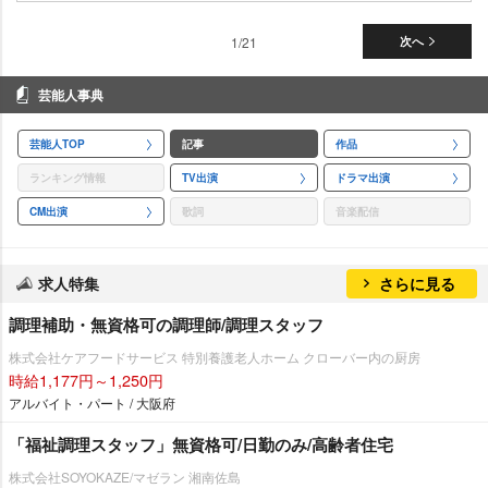
1/21
次へ
芸能人事典
芸能人TOP
記事
作品
ランキング情報
TV出演
ドラマ出演
CM出演
歌詞
音楽配信
求人特集
さらに見る
調理補助・無資格可の調理師/調理スタッフ
株式会社ケアフードサービス 特別養護老人ホーム クローバー内の厨房
時給1,177円～1,250円
アルバイト・パート / 大阪府
「福祉調理スタッフ」無資格可/日勤のみ/高齢者住宅
株式会社SOYOKAZE/マゼラン 湘南佐島