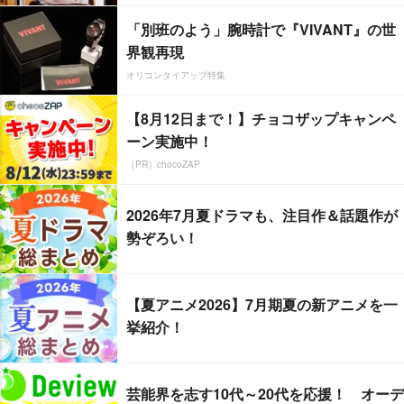
「別班のよう」腕時計で『VIVANT』の世
界観再現
オリコンタイアップ特集
【8月12日まで！】チョコザップキャンペ
ーン実施中！
（PR）chocoZAP
2026年7月夏ドラマも、注目作＆話題作が
勢ぞろい！
【夏アニメ2026】7月期夏の新アニメを一
挙紹介！
芸能界を志す10代～20代を応援！ オーデ