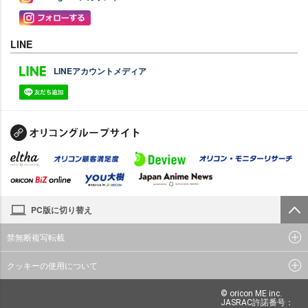
LINE
LINEアカウントメディア
PC版に切り替え
禁無断複写転載
クッキーの使用について
© oricon ME inc.
JASRAC許諾番号：