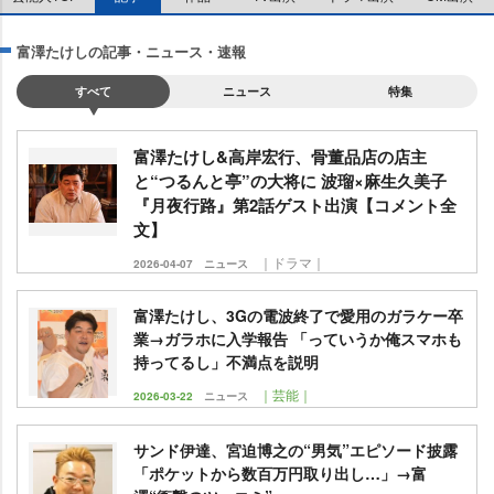
富澤たけしの記事・ニュース・速報
すべて
ニュース
特集
富澤たけし&高岸宏行、骨董品店の店主
と“つるんと亭”の大将に 波瑠×麻生久美子
『月夜行路』第2話ゲスト出演【コメント全
文】
｜ドラマ｜
2026-04-07
ニュース
富澤たけし、3Gの電波終了で愛用のガラケー卒
業→ガラホに入学報告 「っていうか俺スマホも
持ってるし」不満点を説明
｜芸能｜
2026-03-22
ニュース
サンド伊達、宮迫博之の“男気”エピソード披露
「ポケットから数百万円取り出し…」→富