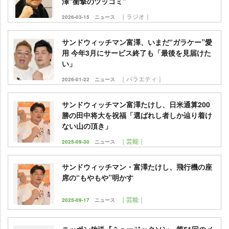
澤“衝撃のツッコミ”
｜ラジオ｜
2026-03-15
ニュース
サンドウィッチマン富澤、いまだ“ガラケー”愛
用 今年3月にサービス終了も「最後を見届けた
い」
｜バラエティ｜
2026-01-22
ニュース
サンドウィッチマン富澤たけし、日米通算200
勝の田中将大を祝福「選ばれし者しか辿り着け
ない山の頂き」
｜芸能｜
2025-09-30
ニュース
サンドウィッチマン・富澤たけし、飛行機の座
席の“もやもや”明かす
｜芸能｜
2025-09-17
ニュース