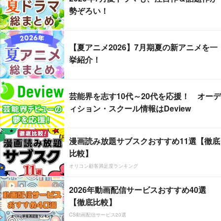
勢ぞろい！
【夏アニメ2026】7月期夏の新アニメを一
挙紹介！
芸能界を志す10代～20代を応援！ オーデ
ィション・スクール情報はDeview
漫画読み放題サブスクおすすめ11選【徹底
比較】
オリコン顧客満足度ランキング
2026年動画配信サービスおすすめ40選
【徹底比較】
CS動画配信サービス20選