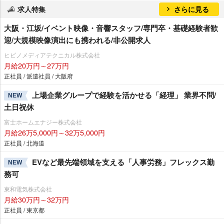
求人特集
さらに見る
大阪・江坂/イベント映像・音響スタッフ/専門卒・基礎経験者歓
迎/大規模映像演出にも携われる/非公開求人
ヒビノメディアテクニカル株式会社
月給20万円～27万円
正社員 / 派遣社員 / 大阪府
上場企業グループで経験を活かせる「経理」 業界不問/
NEW
土日祝休
富士ホームエナジー株式会社
月給26万5,000円～32万5,000円
正社員 / 北海道
EVなど最先端領域を支える「人事労務」フレックス勤
NEW
務可
東和電気株式会社
月給30万円～32万円
正社員 / 東京都