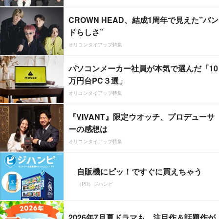
CROWN HEAD、結成1周年で見えた”バン
ドらしさ”
オリコンタイアップ特集
パソコンメーカー社員が本気で選んだ「10
万円台PC３選」
オリコンタイアップ特集
『VIVANT』限定ウオッチ、プロデューサ
ーの感想は
オリコンタイアップ特集
自販機にピッ！ですぐに買えちゃう
（PR）ジハンピ
2026年7月夏ドラマも、注目作＆話題作が