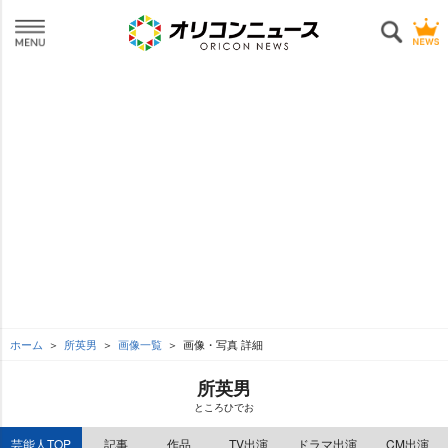
ホーム
所英男
画像一覧
画像・写真 詳細
所英男
ところひでお
芸能人TOP
記事
作品
TV出演
ドラマ出演
CM出演