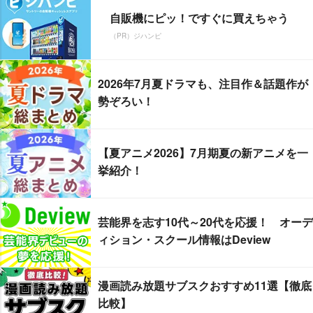
自販機にピッ！ですぐに買えちゃう
（PR）ジハンピ
2026年7月夏ドラマも、注目作＆話題作が
勢ぞろい！
【夏アニメ2026】7月期夏の新アニメを一
挙紹介！
芸能界を志す10代～20代を応援！ オーデ
ィション・スクール情報はDeview
漫画読み放題サブスクおすすめ11選【徹底
比較】