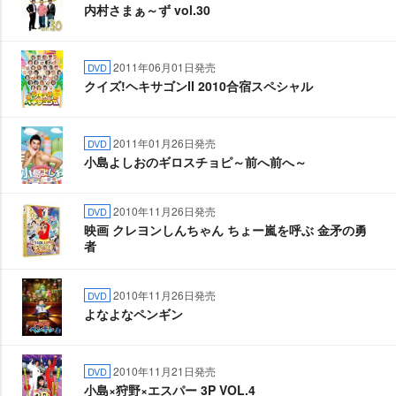
内村さまぁ～ず vol.30
2011年06月01日発売
DVD
クイズ!ヘキサゴンⅡ 2010合宿スペシャル
2011年01月26日発売
DVD
小島よしおのギロスチョピ～前へ前へ～
2010年11月26日発売
DVD
映画 クレヨンしんちゃん ちょー嵐を呼ぶ 金矛の勇
者
2010年11月26日発売
DVD
よなよなペンギン
2010年11月21日発売
DVD
小島×狩野×エスパー 3P VOL.4