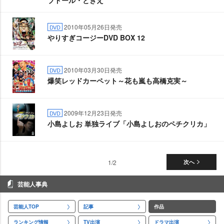
ブドール・ときえ
2010年05月26日発売
DVD
りすぎコージーDVD BOX 12
2010年03月30日発売
DVD
爆笑レッドカーペット～花も嵐も高橋克実～
2009年12月23日発売
DVD
小島よしお 単独ライブ「小島よしおのペチクリカ」
1/2
次へ
芸能人事典
芸能人TOP
記事
作品
ランキング情報
TV出演
ドラマ出演