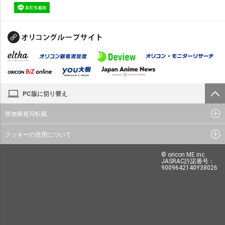
PC版に切り替え
禁無断複写転載
クッキーの使用について
© oricon ME inc.
JASRAC許諾番号：
9009642140Y38026