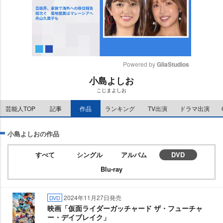
Powered by 
GliaStudios
小島よしお
M
こじまよしお
u
t
芸能人TOP
記事
作品
ランキング
TV出演
ドラマ出演
e
小島よしおの作品
すべて
シングル
アルバム
DVD
Blu-ray
2024年11月27日発売
DVD
映画「仮面ライダーガッチャード ザ・フューチャ
ー・デイブレイク」