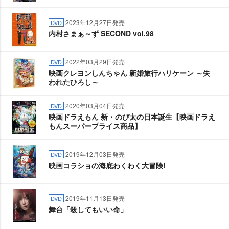
2023年12月27日発売
DVD
内村さまぁ～ず SECOND vol.98
2022年03月29日発売
DVD
映画クレヨンしんちゃん 新婚旅行ハリケーン ～失
われたひろし～
2020年03月04日発売
DVD
映画ドラえもん 新・のび太の日本誕生【映画ドラえ
もんスーパープライス商品】
2019年12月03日発売
DVD
映画コラショの海底わくわく大冒険!
2019年11月13日発売
DVD
舞台「殺してもいい命」