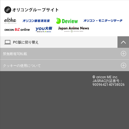
PC版に切り替え
禁無断複写転載
クッキーの使用について
© oricon ME inc.
JASRAC許諾番号：
9009642140Y38026