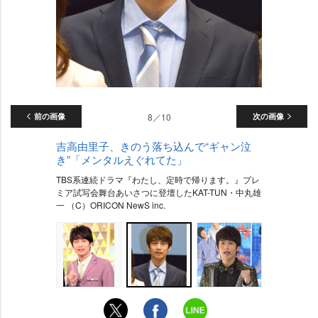
前の画像
8／10
次の画像
吉高由里子、きのう落ち込んで“ギャン泣
き”「メンタルえぐれてた」
TBS系連続ドラマ『わたし、定時で帰ります。』プレ
ミア試写会舞台あいさつに登壇したKAT-TUN・中丸雄
一 （C）ORICON NewS inc.