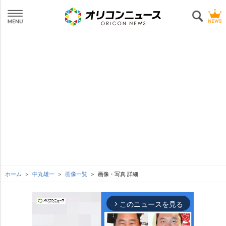
ホーム
中丸雄一
画像一覧
画像・写真 詳細
このニュースを見る
arrow_forward_ios