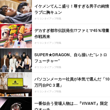
イケメンてんこ盛り！尊すぎる男子の純情
ラブに胸キュン
オリコンタイアップ特集
デカすぎ都市伝説発生!?ファミマ45％増量
作戦再来
オリコンタイアップ特集
SUPER★DRAGON、自ら描いた”レトロ
フューチャー”
オリコンタイアップ特集
パソコンメーカー社員が本気で選んだ「10
万円台PC３選」
オリコンタイアップ特集
一番似合う登場人物は…『VIVANT』限定
ウオッチ