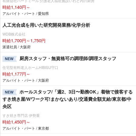
有限会社ハートミール 介護老人福祉施設いわと内の厨房
時給1,140円～
アルバイト・パート / 愛知県
人工光合成を用いた研究開発業務/化学分析
WDB株式会社
時給1,700円～1,750円
派遣社員 / 大阪府
厨房スタッフ・無資格可の調理師/調理スタッフ
NEW
住宅型有料老人ホームHIBISU守口
時給1,177円～
アルバイト・パート / 大阪府
ホールスタッフ/「週2、3日〜勤務OK」着物で接客する
NEW
すき焼き屋/Wワーク可!まかないあり/交通費全額支給/東京都/中
央区
すき焼き専門店 伊勢重
時給1,450円～
アルバイト・パート / 東京都