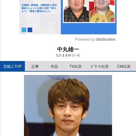
Powered by 
GliaStudios
中丸雄一
M
なかまるゆういち
u
t
芸能人TOP
記事
作品
TV出演
ドラマ出演
CM出演
e