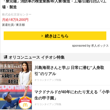
「寮完備」消防車の検査業務/即入寮/製造・工場/日勤/日払い/工
場・製造
株式会社京栄センター
月給18万9,200円
派遣社員 / 東京都
続きはこちら
sponsored by 求人ボックス
オリコンニュース イチオシ特集
川島海荷さんと学ぶ 日常に潜む“人身取
引”のリアル
オリコンタイアップ特集
マクドナルドが40年にわたり支える「小学
生の甲子園」
オリコンタイアップ特集