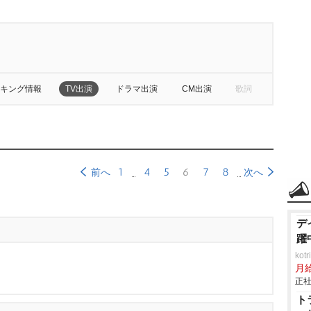
キング情報
TV出演
ドラマ出演
CM出演
歌詞
1
4
5
6
7
8
前へ
次へ
デ
躍
ko
月
正社
ト