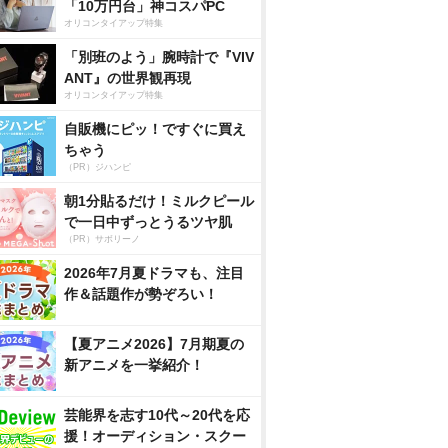
「10万円台」神コスパPC
オリコンタイアップ特集
「別班のよう」腕時計で『VIV
ANT』の世界観再現
オリコンタイアップ特集
自販機にピッ！ですぐに買え
ちゃう
（PR）ジハンピ
朝1分貼るだけ！ミルクピール
で一日中ずっとうるツヤ肌
（PR）サボリーノ
2026年7月夏ドラマも、注目
作＆話題作が勢ぞろい！
【夏アニメ2026】7月期夏の
新アニメを一挙紹介！
芸能界を志す10代～20代を応
援！オーディション・スクー