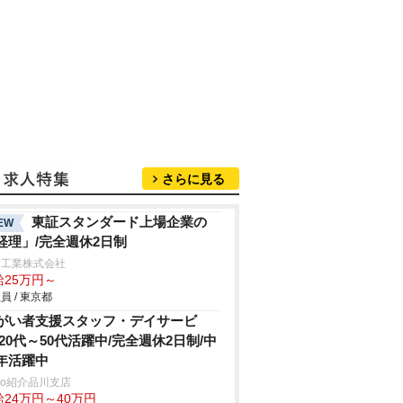
さらに見る
東証スタンダード上場企業の
EW
経理」/完全週休2日制
田工業株式会社
給25万円～
員 / 東京都
がい者支援スタッフ・デイサービ
/20代～50代活躍中/完全週休2日制/中
年活躍中
trio紹介品川支店
給24万円～40万円