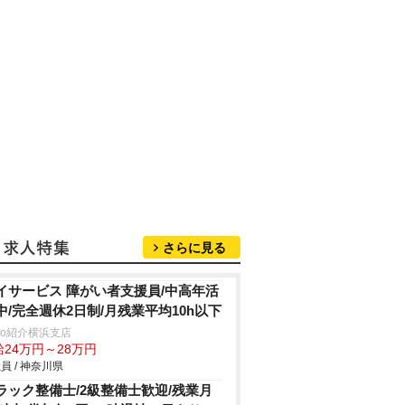
さらに見る
イサービス 障がい者支援員/中高年活
中/完全週休2日制/月残業平均10h以下
trio紹介横浜支店
給24万円～28万円
員 / 神奈川県
ラック整備士/2級整備士歓迎/残業月