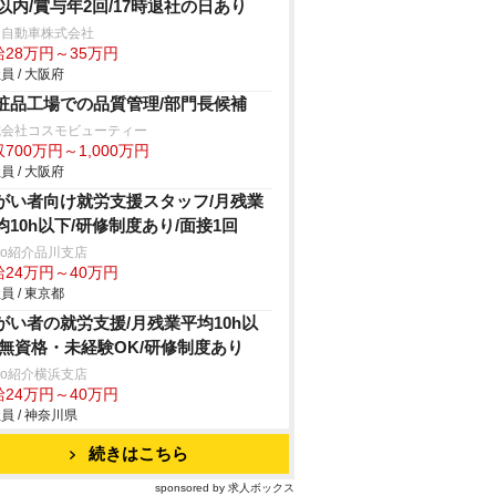
h以内/賞与年2回/17時退社の日あり
日自動車株式会社
給28万円～35万円
員 / 大阪府
粧品工場での品質管理/部門長候補
式会社コスモビューティー
700万円～1,000万円
員 / 大阪府
がい者向け就労支援スタッフ/月残業
均10h以下/研修制度あり/面接1回
trio紹介品川支店
給24万円～40万円
員 / 東京都
がい者の就労支援/月残業平均10h以
/無資格・未経験OK/研修制度あり
trio紹介横浜支店
給24万円～40万円
員 / 神奈川県
続きはこちら
sponsored by 求人ボックス