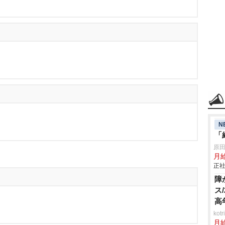
N
「
原
月
正社
障
ス
高
ko
月