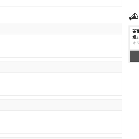
茶
違
オ