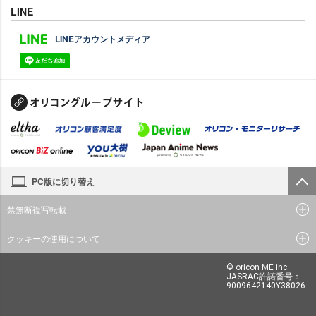
LINE
LINEアカウントメディア
PC版に切り替え
禁無断複写転載
クッキーの使用について
© oricon ME inc.
JASRAC許諾番号：
9009642140Y38026