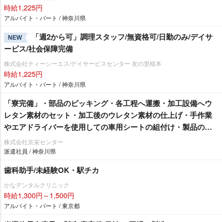
時給1,225円
アルバイト・パート / 神奈川県
「週2から可」調理スタッフ/無資格可/日勤のみ/デイサ
NEW
ービス/社会保障完備
株式会社ティーシーエス/デイサービスセンター 友の里桜本
時給1,225円
アルバイト・パート / 神奈川県
「寮完備」・部品のピッキング・各工程へ運搬・加工設備へウ
レタン素材のセット・加工後のウレタン素材の仕上げ・手作業
エアドライバーを使用しての車用シートの組付け・製品の検
査作業/即入寮/製造・工場
株式会社京栄センター
派遣社員 / 神奈川県
歯科助手/未経験OK・駅チカ
かなデンタルクリニック
時給1,300円～1,500円
アルバイト・パート / 東京都