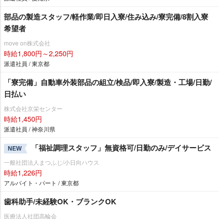
部品の製造スタッフ/軽作業/即日入寮/住み込み/寮完備/8割入寮
希望者
move on株式会社
時給1,800円～2,250円
派遣社員 / 東京都
「寮完備」自動車外装部品の組立/検品/即入寮/製造・工場/日勤/
日払い
株式会社京栄センター
時給1,450円
派遣社員 / 神奈川県
「福祉調理スタッフ」無資格可/日勤のみ/デイサービス
NEW
一般社団法人まつふじ/小日向ハウス
時給1,226円
アルバイト・パート / 東京都
歯科助手/未経験OK・ブランクOK
医療法人社団高輪会