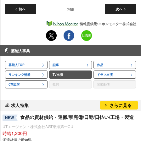
前へ
2/55
次へ
情報提供元:ニホンモニター株式会社
芸能人事典
芸能人TOP
記事
作品
ランキング情報
TV出演
ドラマ出演
CM出演
歌詞
音楽配信
求人特集
さらに見る
食品の資材供給・運搬/寮完備/日勤/日払い/工場・製造
NEW
UTエージェント株式会社AGT東海第一CU
時給1,200円
派遣社員 / 愛知県