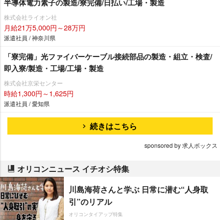
半導体電力素子の製造/寮完備/日払い/工場・製造
株式会社ライオン社
月給21万5,000円～28万円
派遣社員 / 神奈川県
「寮完備」光ファイバーケーブル接続部品の製造・組立・検査/
即入寮/製造・工場/工場・製造
株式会社京栄センター
時給1,300円～1,625円
派遣社員 / 愛知県
続きはこちら
sponsored by 求人ボックス
オリコンニュース イチオシ特集
川島海荷さんと学ぶ 日常に潜む“人身取
引”のリアル
オリコンタイアップ特集