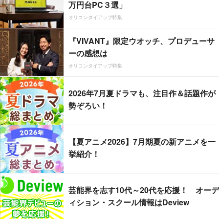
万円台PC３選」
オリコンタイアップ特集
『VIVANT』限定ウオッチ、プロデューサ
ーの感想は
オリコンタイアップ特集
2026年7月夏ドラマも、注目作＆話題作が
勢ぞろい！
【夏アニメ2026】7月期夏の新アニメを一
挙紹介！
芸能界を志す10代～20代を応援！ オーデ
ィション・スクール情報はDeview