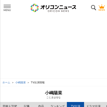
ホーム
小嶋陽菜
TV出演情報
小嶋陽菜
こじまはるな
芸能人TOP
記事
作品
ランキング
TV出演
ドラマ出演