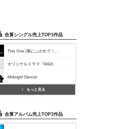
合算シングル売上TOP3作品
This One (風にふかれて / 夏空の雨 / フレーズ)
オリジナルドラマ『RADIO STATION “Twelve Hits!”』テーマソング「Wonderful Octave」
Midnight Dancer
もっと見る
合算アルバム売上TOP3作品