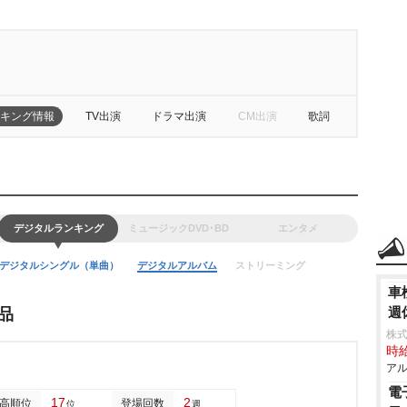
キング情報
TV出演
ドラマ出演
CM出演
歌詞
デジタルランキング
ミュージックDVD･BD
エンタメ
デジタルシングル（単曲）
デジタルアルバム
ストリーミング
車
週
品
株式
時給
アル
電
17
2
高順位
登場回数
位
週