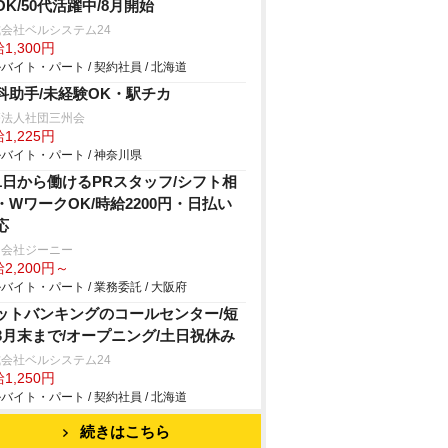
OK/50代活躍中/8月開始
会社ベルシステム24
1,300円
バイト・パート / 契約社員 / 北海道
科助手/未経験OK・駅チカ
療法人社団三州会
1,225円
バイト・パート / 神奈川県
1日から働けるPRスタッフ/シフト相
・WワークOK/時給2200円・日払い
応
同会社ジーニー
2,200円～
バイト・パート / 業務委託 / 大阪府
ットバンキングのコールセンター/短
3月末まで/オープニング/土日祝休み
会社ベルシステム24
1,250円
バイト・パート / 契約社員 / 北海道
続きはこちら