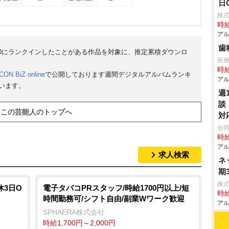
日
株式
時給
アル
歯
50にランクインしたことがある作品を対象に、推定累積ダウンロ
医
時給
CON BiZ online
で公開しております週間デジタルアルバムランキ
アル
ています。
週
談
この芸能人のトップへ
対
合
時給
アル
求人検索
ネ
期
株式
休3日O
電子タバコPRスタッフ/時給1700円以上/短
時給
時間勤務可/シフト自由/副業Wワーク歓迎
アル
SPHAERA株式会社
時給1,700円～2,000円