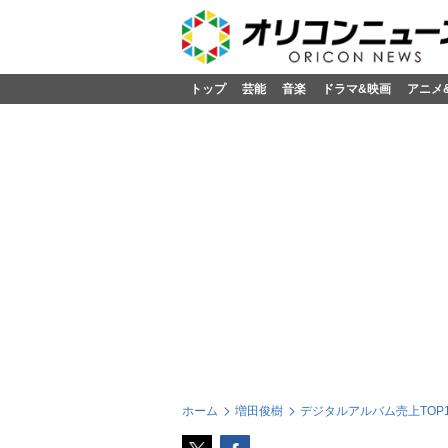
トップ
芸能
音楽
ドラマ&映画
アニメ
ホーム
増田俊樹
デジタルアルバム売上TOP