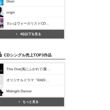
Diver
origin
カレはヴォーカリストCD「ディア ヴォーカリスト Raving Beats!!!」LUMIERE Vo.レオード
4位以下を見る
CDシングル売上TOP3作品
This One(風にふかれて/夏空の雨/フレーズ)
オリジナルドラマ『RADIO STATION “Twelve Hits!”』テーマソング「Wonderful Octave」
Midnight Dancer
もっと見る