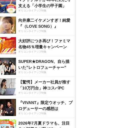
支える「小学生の甲子園」
オリコンタイアップ特集
向井康二イケメンすぎ！純愛
『（LOVE SONG）』
オリコンタイアップ特集
大好評につき再び！ファミマ
名物45％増量キャンペーン
オリコンタイアップ特集
SUPER★DRAGON、自ら描
いた”レトロフューチャー”
オリコンタイアップ特集
【驚愕】メーカー社員が推す
「10万円台」神コスパPC
オリコンタイアップ特集
『VIVANT』限定ウオッチ、プ
ロデューサーの感想は
オリコンタイアップ特集
2026年7月夏ドラマも、注目