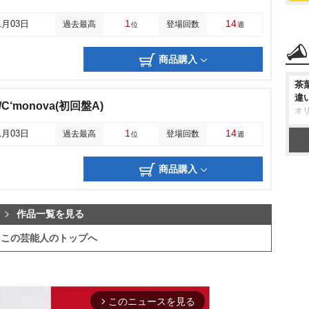
1
14
1月03日
過去最高
登場回数
位
週
商品購入
茶
違
C‘monova(初回盤A)
オ
1
14
1月03日
過去最高
登場回数
位
週
商品購入
作品一覧を見る
この芸能人のトップへ
このニュースを見る
arrow_forward_ios