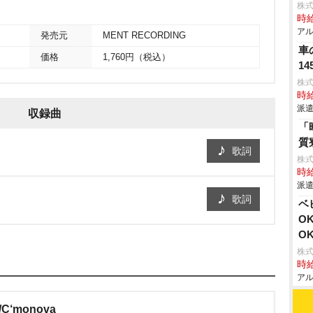
株式
時給
アル
発売元
MENT RECORDING
車
価格
1,760円（税込）
1
株
時給
派遣
収録曲
「
質
歌詞
株
時給
派遣
歌詞
ベ
O
O
株式
時給
アル
C‘monova