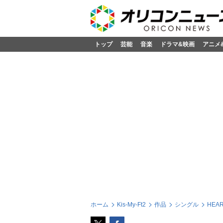
トップ
芸能
音楽
ドラマ&映画
アニメ
ホーム
Kis-My-Ft2
作品
シングル
HEAR