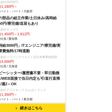
会社SHOW’S
1,180円～
バイト・パート / 大阪府
の部品の組立作業/土日休み/高時給
450円/寮完備/送迎もあり
式会社サンコウ
1,450円～1,812円
社員 / 愛知県
時給3000円」ITエンジニア/寮完備/実
寮費無料/17時退勤
式会社ジャパンクリエイト北日本事業統括部
3,000円
社員 / 北海道
ビーシッター/履歴書不要・即日勤務
K/WEB面接で当日内定も可/直行直帰
K/週2～OK
会社アズスタッフ わんぱくランド
1,350円～
バイト・パート / 東京都
続きはこちら