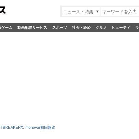
ニュース・特集
&ゲーム
動画配信サービス
スポーツ
社会・経済
グルメ
ビューティ
ラ
TBREAKER/C‘monova(初回盤B)