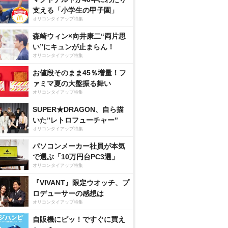
支える「小学生の甲子園」
オリコンタイアップ特集
森崎ウィン×向井康二“両片思
い”にキュンが止まらん！
オリコンタイアップ特集
お値段そのまま45％増量！フ
ァミマ夏の大盤振る舞い
オリコンタイアップ特集
SUPER★DRAGON、自ら描
いた”レトロフューチャー”
オリコンタイアップ特集
パソコンメーカー社員が本気
で選ぶ「10万円台PC3選」
オリコンタイアップ特集
『VIVANT』限定ウオッチ、プ
ロデューサーの感想は
オリコンタイアップ特集
自販機にピッ！ですぐに買え