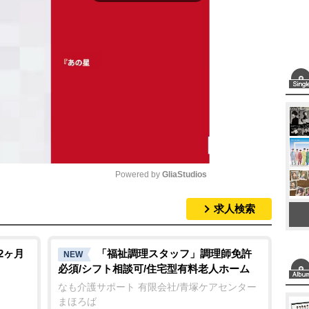
Powered by 
GliaStudios
求人検索
M
u
t
2ヶ月
「福祉調理スタッフ」調理師免許
NEW
必須/シフト相談可/住宅型有料老人ホーム
e
なも介護サポート 有限会社/青塚ケアセンター
まほろば