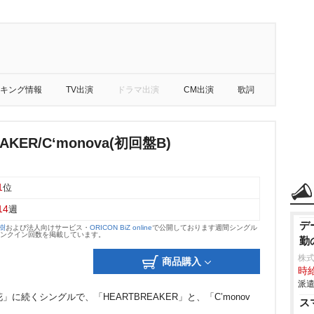
キング情報
TV出演
ドラマ出演
CM出演
歌詞
AKER/C‘monova(初回盤B)
1
位
14
週
デ
大樹
および法人向けサービス・
ORICON BiZ online
で公開しております週間シングル
のランクイン回数を掲載しています。
勤
株
商品購入
時給
派遣
想花」に続くシングルで、「HEARTBREAKER」と、「C’monov
ス