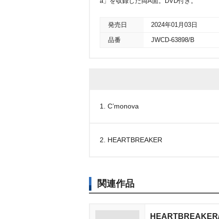
a」を収録した両A面。DVD付き。
発売日
2024年01月03日
品番
JWCD-63898/B
1. C’monova
2. HEARTBREAKER
関連作品
HEARTBREAKER/