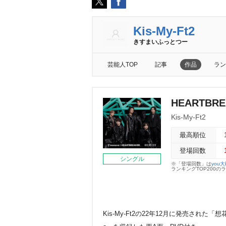
Kis-My-Ft2
きすまいふっとつー
芸能人TOP
記事
作品
ラン
HEARTBRE
Kis-My-Ft2
最高順位
登場回数
シングル
※「登場回数」は
you
ランキングTOP200
Kis-My-Ft2の22年12月に発売された「