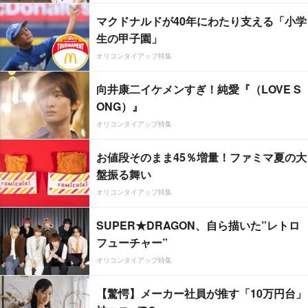
マクドナルドが40年にわたり支える「小学
生の甲子園」
オリコンタイアップ特集
向井康二イケメンすぎ！純愛『（LOVE S
ONG）』
オリコンタイアップ特集
お値段そのまま45％増量！ファミマ夏の大
盤振る舞い
オリコンタイアップ特集
SUPER★DRAGON、自ら描いた”レトロ
フューチャー”
オリコンタイアップ特集
【驚愕】メーカー社員が推す「10万円台」