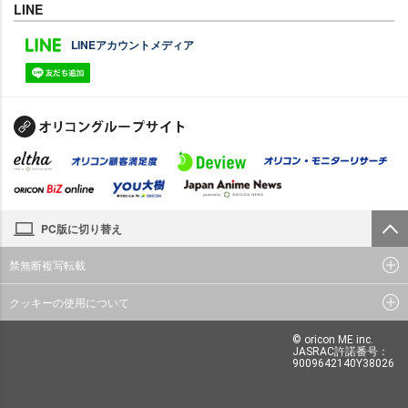
LINE
LINEアカウントメディア
PC版に切り替え
禁無断複写転載
クッキーの使用について
© oricon ME inc.
JASRAC許諾番号：
9009642140Y38026