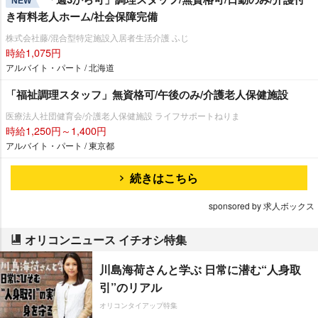
NEW
き有料老人ホーム/社会保障完備
株式会社藤/混合型特定施設入居者生活介護 ふじ
時給1,075円
アルバイト・パート / 北海道
「福祉調理スタッフ」無資格可/午後のみ/介護老人保健施設
医療法人社団健育会/介護老人保健施設 ライフサポートねりま
時給1,250円～1,400円
アルバイト・パート / 東京都
続きはこちら
sponsored by 求人ボックス
オリコンニュース イチオシ特集
川島海荷さんと学ぶ 日常に潜む“人身取
引”のリアル
オリコンタイアップ特集