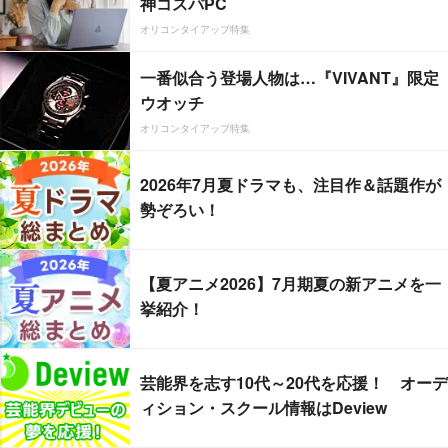
神コスパPC
オリコンタイアップ特集
一番似合う登場人物は…『VIVANT』限定
ウオッチ
オリコンタイアップ特集
2026年7月夏ドラマも、注目作＆話題作が
勢ぞろい！
【夏アニメ2026】7月期夏の新アニメを一
挙紹介！
芸能界を志す10代～20代を応援！ オーデ
ィション・スクール情報はDeview