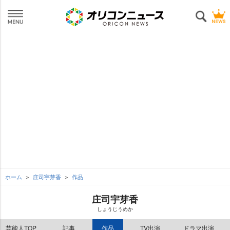
ホーム
庄司宇芽香
作品
庄司宇芽香
しょうじうめか
芸能人TOP
記事
作品
TV出演
ドラマ出演