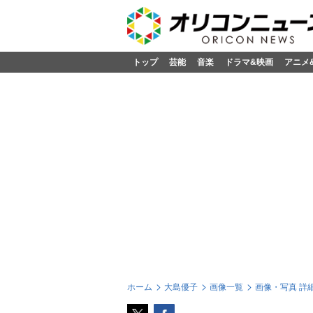
トップ
芸能
音楽
ドラマ&映画
アニメ
ホーム
大島優子
画像一覧
画像・写真 詳