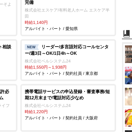
完備
ターそよ
株式会社エスケア/有料老人ホーム エスケア半
田
時給1,140円
アルバイト・パート / 愛知県
ト相談
リーダー/多言語対応コールセンタ
NEW
ー/週3日～OK/1日4h～OK
株式会社ベルシステム24
時給1,550円～1,938円
アルバイト・パート / 契約社員 / 東京都
免許必
携帯電話サービスの申込登録・審査事務/短
ム
期12月末まで/電話対応少なめ
ライフ
株式会社ベルシステム24
時給1,220円
アルバイト・パート / 契約社員 / 大阪府