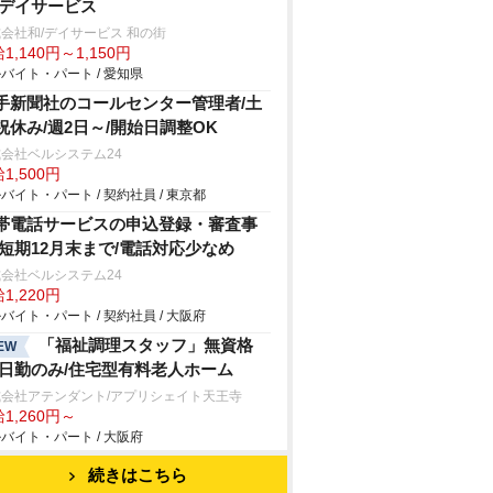
/デイサービス
会社和/デイサービス 和の街
1,140円～1,150円
バイト・パート / 愛知県
手新聞社のコールセンター管理者/土
祝休み/週2日～/開始日調整OK
会社ベルシステム24
1,500円
バイト・パート / 契約社員 / 東京都
帯電話サービスの申込登録・審査事
/短期12月末まで/電話対応少なめ
会社ベルシステム24
1,220円
バイト・パート / 契約社員 / 大阪府
「福祉調理スタッフ」無資格
EW
/日勤のみ/住宅型有料老人ホーム
式会社アテンダント/アプリシェイト天王寺
1,260円～
バイト・パート / 大阪府
続きはこちら