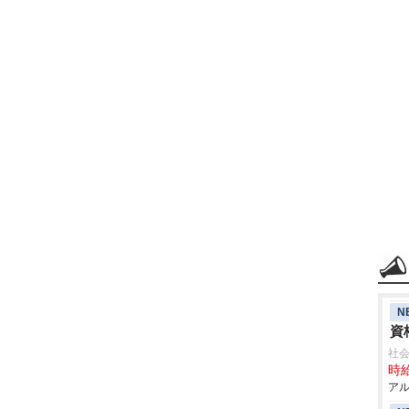
N
資
社会
時給
アル