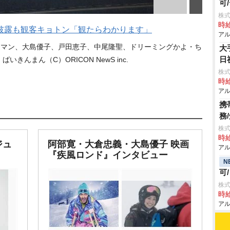
可
株式
時給
披露も観客キョトン「観たらわかります」
アル
ンマン、大島優子、戸田恵子、中尾隆聖、ドリーミングかよ・ち
大
日
きんまん（C）ORICON NewS inc.
株式
時給
アル
携
務
株式
時給
ジュ
阿部寛・大倉忠義・大島優子 映画
アル
『疾風ロンド』インタビュー
N
可
株
時給
アル