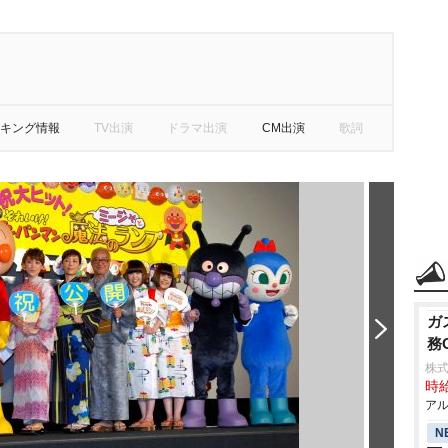
キング情報
TV出演
ドラマ出演
CM出演
歌詞
ガ
務
株式
時給
アル
N