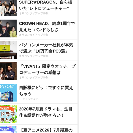
SUPER★DRAGON、自ら描
いた”レトロフューチャー”
オリコンタイアップ特集
CROWN HEAD、結成1周年で
見えた”バンドらしさ”
オリコンタイアップ特集
パソコンメーカー社員が本気
で選ぶ「10万円台PC3選」
オリコンタイアップ特集
『VIVANT』限定ウオッチ、プ
ロデューサーの感想は
オリコンタイアップ特集
自販機にピッ！ですぐに買え
ちゃう
（PR）ジハンピ
2026年7月夏ドラマも、注目
作＆話題作が勢ぞろい！
【夏アニメ2026】7月期夏の