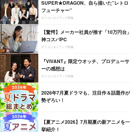
SUPER★DRAGON、自ら描いた”レトロ
フューチャー”
オリコンタイアップ特集
【驚愕】メーカー社員が推す「10万円台」
神コスパPC
オリコンタイアップ特集
『VIVANT』限定ウオッチ、プロデューサ
ーの感想は
オリコンタイアップ特集
2026年7月夏ドラマも、注目作＆話題作が
勢ぞろい！
【夏アニメ2026】7月期夏の新アニメを一
挙紹介！