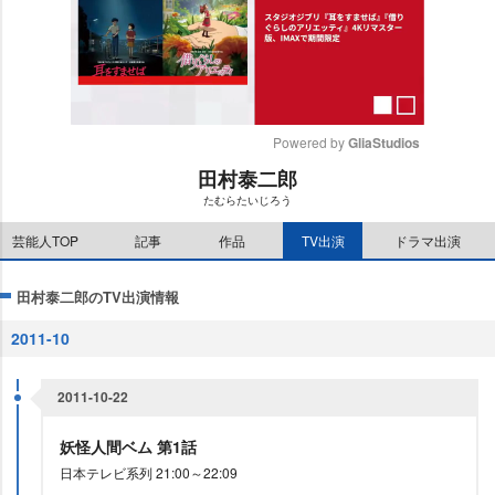
Powered by 
GliaStudios
田村泰二郎
M
たむらたいじろう
u
t
芸能人TOP
記事
作品
TV出演
ドラマ出演
e
田村泰二郎のTV出演情報
2011-10
2011-10-22
妖怪人間ベム 第1話
日本テレビ系列 21:00～22:09