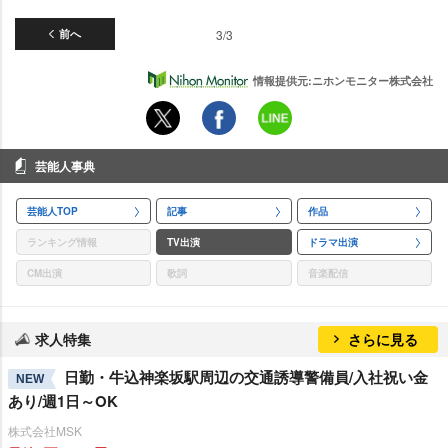
前へ
3/3
情報提供元:ニホンモニター株式会社
芸能人事典
芸能人TOP
記事
作品
ランキング情報
TV出演
ドラマ出演
CM出演
歌詞
音楽配信
求人特集
さらに見る
日勤・牛込神楽坂駅周辺の交通誘導警備員/入社祝い金
NEW
あり/週1日～OK
株式会社MSK