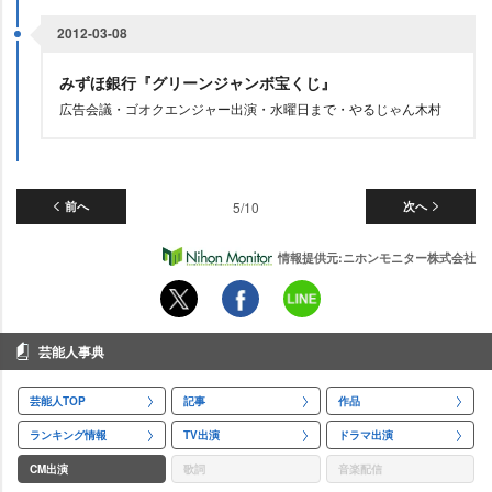
2012-03-08
みずほ銀行『グリーンジャンボ宝くじ』
広告会議・ゴオクエンジャー出演・水曜日まで・やるじゃん木村
前へ
5/10
次へ
情報提供元:ニホンモニター株式会社
芸能人事典
芸能人TOP
記事
作品
ランキング情報
TV出演
ドラマ出演
CM出演
歌詞
音楽配信