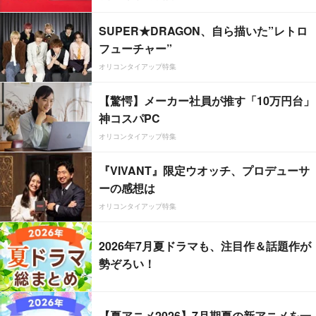
SUPER★DRAGON、自ら描いた”レトロ
フューチャー”
オリコンタイアップ特集
【驚愕】メーカー社員が推す「10万円台」
神コスパPC
オリコンタイアップ特集
『VIVANT』限定ウオッチ、プロデューサ
ーの感想は
オリコンタイアップ特集
2026年7月夏ドラマも、注目作＆話題作が
勢ぞろい！
【夏アニメ2026】7月期夏の新アニメを一