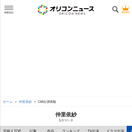
ホーム
仲里依紗
CM出演情報
仲里依紗
なかりいさ
芸能人TOP
記事
作品
ランキング
TV出演
ドラマ出演