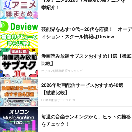
挙紹介！
芸能界を志す10代～20代を応援！ オーデ
ィション・スクール情報はDeview
漫画読み放題サブスクおすすめ11選【徹底
比較】
オリコン顧客満足度ランキング
2026年動画配信サービスおすすめ40選
【徹底比較】
CS動画配信サービス20選
毎週の音楽ランキングから、ヒットの推移
をチェック！