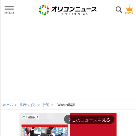
ホーム
益若つばさ
歌詞
I Wishの歌詞
このニュースを見る
arrow_forward_ios