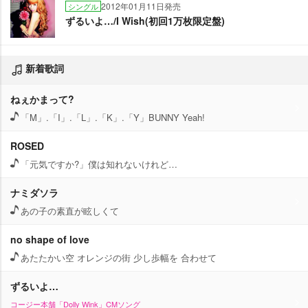
2012年01月11日発売
シングル
ずるいよ…/I Wish(初回1万枚限定盤)
新着歌詞
ねぇかまって?
「M」.「I」.「L」.「K」.「Y」BUNNY Yeah!
ROSED
「元気ですか?」僕は知れないけれど…
ナミダソラ
あの子の素直が眩しくて
no shape of love
あたたかい空 オレンジの街 少し歩幅を 合わせて
ずるいよ…
コージー本舗「Dolly Wink」CMソング