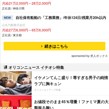
月給21万2,000円～28万2,000円
正社員 / 神奈川県
自社保有船舶の「工務業務」/年休124日/残業月20h以内
NEW
山丸汽船株式会社
月給27万6,000円～65万6,000円
正社員 / 東京都
続きはこちら
sponsored by 求人ボックス
オリコンニュース イチオシ特集
イケメンてんこ盛り！尊すぎる男子の純情
ラブに胸キュン
オリコンタイアップ特集
お値段そのまま45％増量！ファミマ夏の大
盤振る舞い