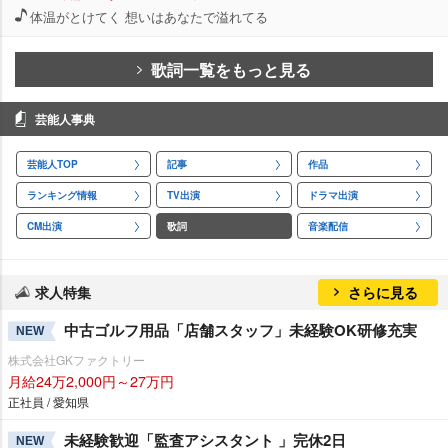
体温がとけてく 想いはあなたで溢れてる
歌詞一覧をもっと見る
芸能人事典
芸能人TOP
記事
作品
ランキング情報
TV出演
ドラマ出演
CM出演
歌詞
音楽配信
求人特集
さらに見る
中古ゴルフ用品「店舗スタッフ」未経験OK研修充実
NEW
株式会社GKファクトリー
月給24万2,000円～27万円
正社員 / 愛知県
未経験歓迎「監査アシスタント 」完休2日
NEW