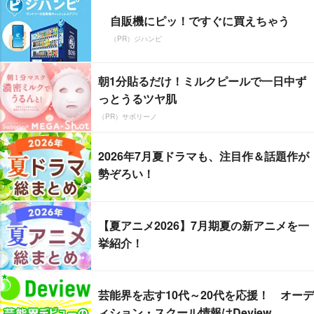
自販機にピッ！ですぐに買えちゃう
（PR）ジハンピ
朝1分貼るだけ！ミルクピールで一日中ず
っとうるツヤ肌
（PR）サボリーノ
2026年7月夏ドラマも、注目作＆話題作が
勢ぞろい！
【夏アニメ2026】7月期夏の新アニメを一
挙紹介！
芸能界を志す10代～20代を応援！ オーデ
ィション・スクール情報はDeview