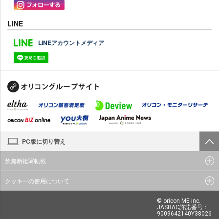
LINE
LINEアカウントメディア
PC版に切り替え
禁無断複写転載
クッキーの使用について
© oricon ME inc.
JASRAC許諾番号：
9009642140Y38026