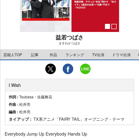
益若つばさ
ますわかつばさ
M
芸能人TOP
記事
作品
ランキング
TV出演
ドラマ出演
u
t
e
I Wish
作詞 :
Tsubasa・佐藤舞花
作曲 :
松井亮
編曲 :
松井亮
タイアップ :
TX系アニメ「FAIRY TAIL」オープニング・テーマ
Everybody Jump Up Everybody Hands Up