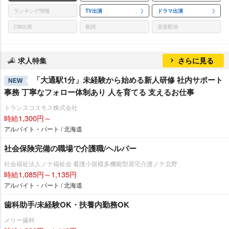
ランキング情報
TV出演
ドラマ出演
CM出演
歌詞
音楽配信
求人特集
さらに見る
「大通駅1分」未経験から始める新人研修 社内サポート
NEW
事務 丁寧なフォロー体制あり 人を育てる 支えるお仕事
トランスコスモス株式会社
時給1,300円～
アルバイト・パート / 北海道
社会保険完備の職場で介護職/ヘルパー
社会福祉法人ノテ福祉会 看護小規模多機能型居宅介護ノテ北野
時給1,085円～1,135円
アルバイト・パート / 北海道
歯科助手/未経験OK・扶養内勤務OK
メリー歯科