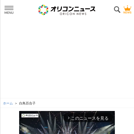
ホーム
白鳥百合子
このニュースを見る
arrow_forward_ios