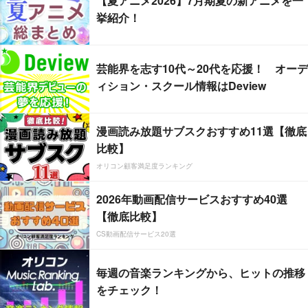
【夏アニメ2026】7月期夏の新アニメを一
挙紹介！
芸能界を志す10代～20代を応援！ オーデ
ィション・スクール情報はDeview
漫画読み放題サブスクおすすめ11選【徹底
比較】
オリコン顧客満足度ランキング
2026年動画配信サービスおすすめ40選
【徹底比較】
CS動画配信サービス20選
毎週の音楽ランキングから、ヒットの推移
をチェック！