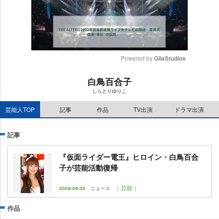
Powered by 
GliaStudios
M
白鳥百合子
u
しらとりゆりこ
t
e
芸能人TOP
記事
作品
TV出演
ドラマ出演
記事
『仮面ライダー電王』ヒロイン・白鳥百合
子が芸能活動復帰
｜芸能｜
2008-09-30
ニュース
作品