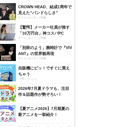
CROWN HEAD、結成1周年で
見えた”バンドらしさ”
オリコンタイアップ特集
【驚愕】メーカー社員が推す
「10万円台」神コスパPC
オリコンタイアップ特集
「別班のよう」腕時計で『VIV
ANT』の世界観再現
オリコンタイアップ特集
自販機にピッ！ですぐに買え
ちゃう
（PR）ジハンピ
2026年7月夏ドラマも、注目
作＆話題作が勢ぞろい！
【夏アニメ2026】7月期夏の
新アニメを一挙紹介！