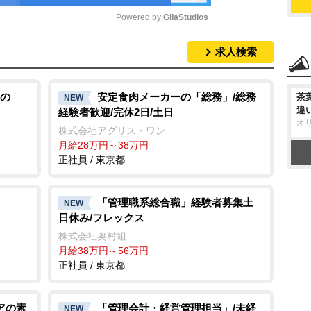
Powered by 
GliaStudios
求人検索
M
u
t
の
安定食肉メーカーの「総務」/総務
茶
NEW
違
経験者歓迎/完休2日/土日
e
オ
株式会社アグリス・ワン
月給28万円～38万円
正社員 / 東京都
「管理職系総合職」経験者募集土
NEW
日休み/フレックス
株式会社奥村組
月給38万円～56万円
正社員 / 東京都
アの素
「管理会計・経営管理担当」/未経
NEW