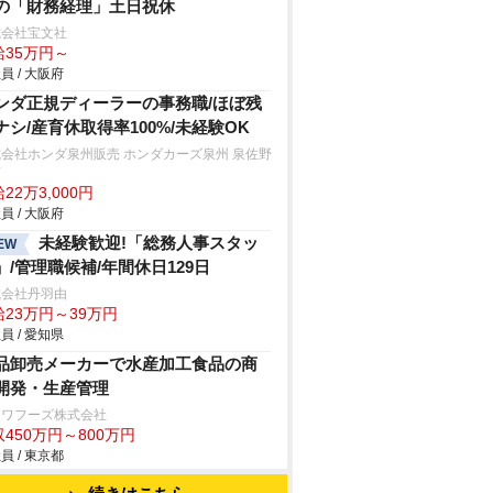
の「財務経理」土日祝休
式会社宝文社
給35万円～
員 / 大阪府
ンダ正規ディーラーの事務職/ほぼ残
ナシ/産育休取得率100%/未経験OK
会社ホンダ泉州販売 ホンダカーズ泉州 泉佐野
店
22万3,000円
員 / 大阪府
未経験歓迎!「総務人事スタッ
EW
」/管理職候補/年間休日129日
式会社丹羽由
給23万円～39万円
員 / 愛知県
品卸売メーカーで水産加工食品の商
開発・生産管理
ンワフーズ株式会社
450万円～800万円
員 / 東京都