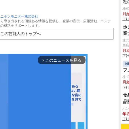
社
株
月
：
ニホンモニター株式会社
正社
から導き出される価値ある情報を提供し、企業の宣伝・広報活動、コンテ
動の成功をサポートします。
ホ
業
この芸能人のトップへ
株式
西
月給
正社
このニュースを見る
arrow_forward_ios
N
フ
株
月
正社
食
品
ハ
年収
正社