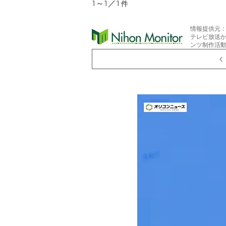
1～1／1
件
情報提供元
テレビ放送
ンツ制作活