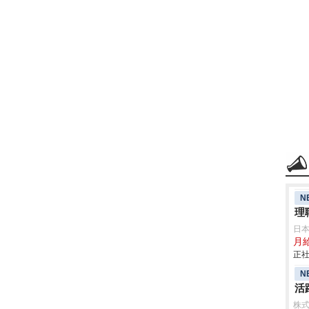
N
理
日
月給
正社
N
活
株