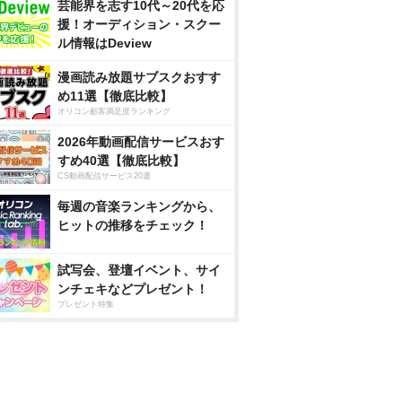
芸能界を志す10代～20代を応
援！オーディション・スクー
ル情報はDeview
漫画読み放題サブスクおすす
め11選【徹底比較】
オリコン顧客満足度ランキング
2026年動画配信サービスおす
すめ40選【徹底比較】
CS動画配信サービス20選
毎週の音楽ランキングから、
ヒットの推移をチェック！
試写会、登壇イベント、サイ
ンチェキなどプレゼント！
プレゼント特集