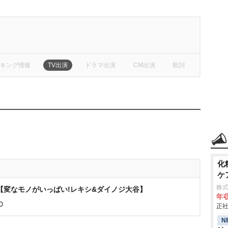
キング情報
TV出演
ドラマ出演
CM出演
歌詞
化
ケ
株
【変なモノがいっぱい!レキシ&ダイノジ大谷】
年収
0
正社
N