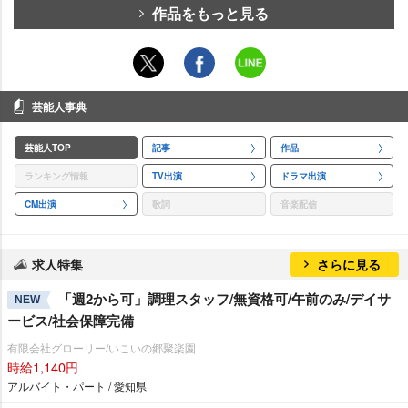
作品をもっと見る
芸能人事典
芸能人TOP
記事
作品
ランキング情報
TV出演
ドラマ出演
CM出演
歌詞
音楽配信
求人特集
さらに見る
「週2から可」調理スタッフ/無資格可/午前のみ/デイサ
NEW
ービス/社会保障完備
有限会社グローリー/いこいの郷聚楽園
時給1,140円
アルバイト・パート / 愛知県