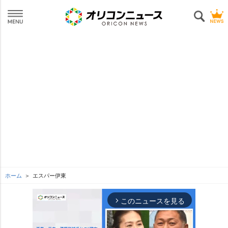
ホーム
エスパー伊東
このニュースを見る
arrow_forward_ios