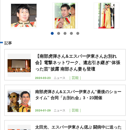
記事
【南部虎弾さん&エスパー伊東さんお別れ
会】電撃ネットワーク、遺志引き継ぎ“体張
った芸”披露 南部さん妻も登壇
｜芸能｜
2024-03-23
ニュース
南部虎弾さん&エスパー伊東さん“最後のショー
タイム” 合同「お別れ会」3・23開催
｜芸能｜
2024-01-29
ニュース
太田光、エスパー伊東さん偲ぶ 闘病中に送った