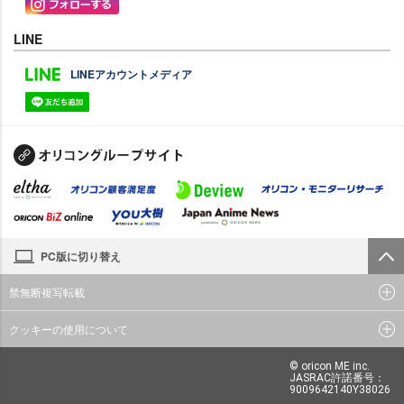
LINE
LINEアカウントメディア
PC版に切り替え
禁無断複写転載
クッキーの使用について
© oricon ME inc.
JASRAC許諾番号：
9009642140Y38026