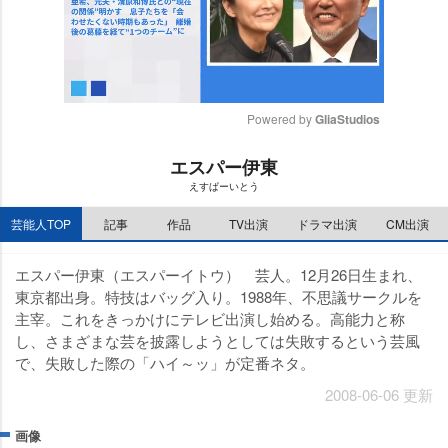
Powered by 
GliaStudios
M
エスパー伊東
u
えすぱーいとう
t
e
芸能人TOP
記事
作品
TV出演
ドラマ出演
CM出演
エスパー伊東（エスパーイトウ） 芸人。12月26日生まれ、
東京都出身。特技はバッグ入り。1988年、不思議サークルを
主宰。これをきっかけにテレビ出演し始める。高能力と称
し、さまざまな芸を披露しようとしては失敗するという芸風
で、失敗した際の「ハイ～ッ」が定番ネタ。
2008-06-06 更新
画像