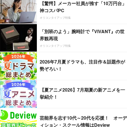
【驚愕】メーカー社員が推す「10万円台」
神コスパPC
オリコンタイアップ特集
「別班のよう」腕時計で『VIVANT』の世
界観再現
オリコンタイアップ特集
2026年7月夏ドラマも、注目作＆話題作が
勢ぞろい！
【夏アニメ2026】7月期夏の新アニメを一
挙紹介！
芸能界を志す10代～20代を応援！ オーデ
ィション・スクール情報はDeview