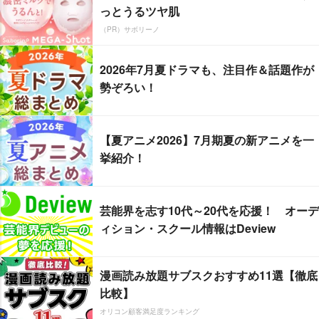
っとうるツヤ肌
（PR）サボリーノ
2026年7月夏ドラマも、注目作＆話題作が
勢ぞろい！
【夏アニメ2026】7月期夏の新アニメを一
挙紹介！
芸能界を志す10代～20代を応援！ オーデ
ィション・スクール情報はDeview
漫画読み放題サブスクおすすめ11選【徹底
比較】
オリコン顧客満足度ランキング