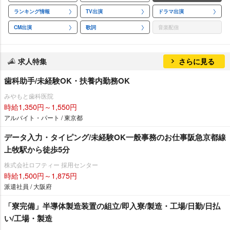
ランキング情報
TV出演
ドラマ出演
CM出演
歌詞
音楽配信
求人特集
さらに見る
歯科助手/未経験OK・扶養内勤務OK
みやもと歯科医院
時給1,350円～1,550円
アルバイト・パート / 東京都
データ入力・タイピング/未経験OK一般事務のお仕事阪急京都線
上牧駅から徒歩5分
株式会社ロフティー 採用センター
時給1,500円～1,875円
派遣社員 / 大阪府
「寮完備」半導体製造装置の組立/即入寮/製造・工場/日勤/日払
い/工場・製造