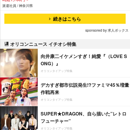
派遣社員 / 神奈川県
続きはこちら
sponsored by 求人ボックス
オリコンニュース イチオシ特集
向井康二イケメンすぎ！純愛『（LOVE S
ONG）』
オリコンタイアップ特集
デカすぎ都市伝説発生!?ファミマ45％増量
作戦再来
オリコンタイアップ特集
SUPER★DRAGON、自ら描いた”レトロ
フューチャー”
オリコンタイアップ特集