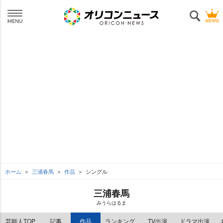
ホーム
三浦春馬
作品
シングル
三浦春馬
みうらはるま
芸能人TOP
記事
作品
ランキング
TV出演
ドラマ出演