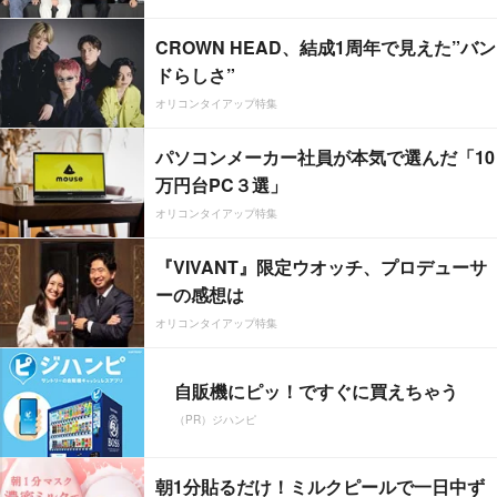
CROWN HEAD、結成1周年で見えた”バン
ドらしさ”
オリコンタイアップ特集
パソコンメーカー社員が本気で選んだ「10
万円台PC３選」
オリコンタイアップ特集
『VIVANT』限定ウオッチ、プロデューサ
ーの感想は
オリコンタイアップ特集
自販機にピッ！ですぐに買えちゃう
（PR）ジハンピ
朝1分貼るだけ！ミルクピールで一日中ず