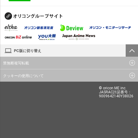
PC版に切り替え
禁無断複写転載
クッキーの使用について
© oricon ME inc.
JASRAC許諾番号：
9009642140Y38026