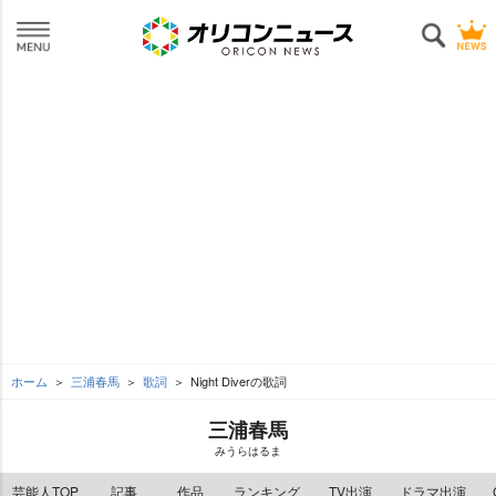
ホーム
三浦春馬
歌詞
Night Diverの歌詞
三浦春馬
みうらはるま
芸能人TOP
記事
作品
ランキング
TV出演
ドラマ出演