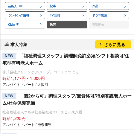
芸能人TOP
記事
作品
ランキング情報
TV出演
ドラマ出演
CM出演
歌詞
音楽配信
求人特集
さらに見る
「福祉調理スタッフ」調理師免許必須/シフト相談可/住
NEW
宅型有料老人ホーム
株式会社グリーンケア/メープルコートまつばら
時給1,177円～1,300円
アルバイト・パート / 大阪府
「週2から可」調理スタッフ/無資格可/特別養護老人ホー
NEW
ム/社会保障完備
社会福祉法人つちや社会福祉会/ローズヒル東八幡
時給1,225円
アルバイト・パート / 神奈川県