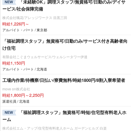
「未経験OK」調理スタッフ/無資格可/日勤のみ/デイサ
NEW
ービス/社会保障完備
株式会社颯花/アレッジワークス 目黒三田
時給1,226円～
アルバイト・パート / 東京都
「福祉調理スタッフ」無資格可/日勤のみ/サービス付き高齢者向
け住宅
有限会社こぐまウェルサービス/ウェルシータワー伊達
時給1,150円
アルバイト・パート / 北海道
工場内作業/待機寮/日払い/寮費無料/時給1800円/8割入寮希望者
move on株式会社
時給1,800円～2,250円
派遣社員 / 北海道
「福祉調理スタッフ」無資格可/時短/住宅型有料老人ホ
NEW
ーム
株式会社エム・アップ/住宅型有料老人ホーム ガーデンヒルズ 白楽