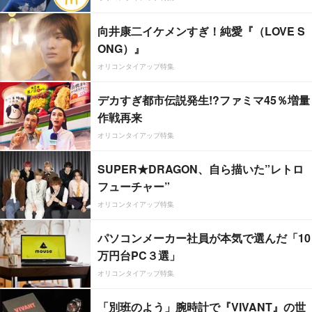
向井康二イケメンすぎ！純愛『（LOVE S
ONG）』
オリコンタイアップ特集
デカすぎ都市伝説発生!?ファミマ45％増量
作戦再来
オリコンタイアップ特集
SUPER★DRAGON、自ら描いた”レトロ
フューチャー”
オリコンタイアップ特集
パソコンメーカー社員が本気で選んだ「10
万円台PC３選」
オリコンタイアップ特集
「別班のよう」腕時計で『VIVANT』の世