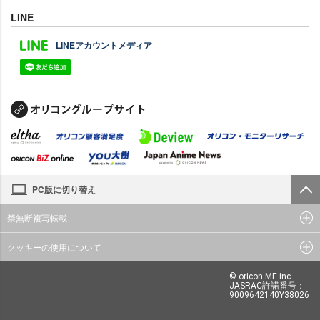
LINE
LINEアカウントメディア
PC版に切り替え
禁無断複写転載
クッキーの使用について
© oricon ME inc.
JASRAC許諾番号：
9009642140Y38026