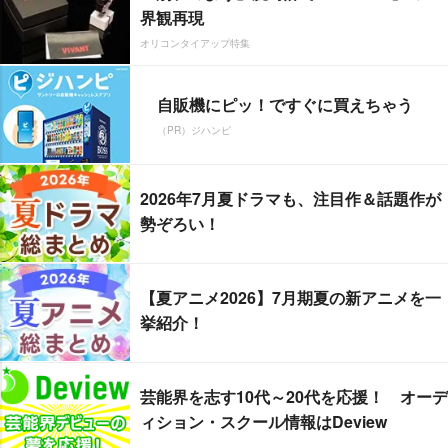
界観再現
オリコンタイアップ特集
自販機にピッ！ですぐに買えちゃう
（PR）ジハンピ
2026年7月夏ドラマも、注目作＆話題作が
勢ぞろい！
【夏アニメ2026】7月期夏の新アニメを一
挙紹介！
芸能界を志す10代～20代を応援！ オーデ
ィション・スクール情報はDeview