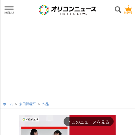
ホーム
多田野曜平
作品
このニュースを見る
arrow_forward_ios