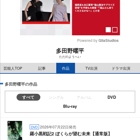
Powered by 
GliaStudios
多田野曜平
M
ただのようへい
u
t
芸能人TOP
記事
作品
TV出演
ドラマ出演
e
多田野曜平の作品
すべて
DVD
シングル
アルバム
Blu-ray
2026年07月22日発売
DVD
羅小黒戦記2 ぼくらが望む未来【通常版】