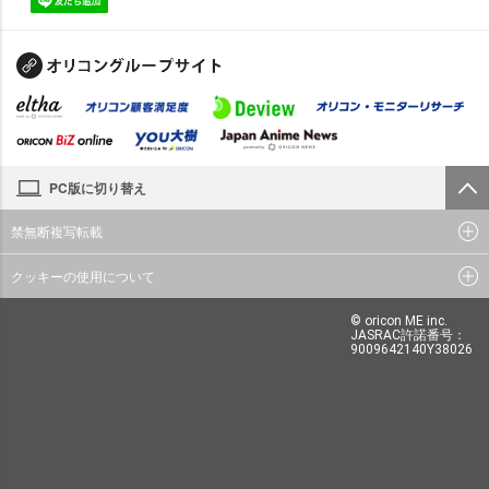
PC版に切り替え
禁無断複写転載
クッキーの使用について
© oricon ME inc.
JASRAC許諾番号：
9009642140Y38026