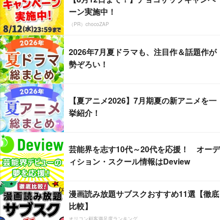
ーン実施中！
（PR）chocoZAP
2026年7月夏ドラマも、注目作＆話題作が
勢ぞろい！
【夏アニメ2026】7月期夏の新アニメを一
挙紹介！
芸能界を志す10代～20代を応援！ オーデ
ィション・スクール情報はDeview
漫画読み放題サブスクおすすめ11選【徹底
比較】
オリコン顧客満足度ランキング