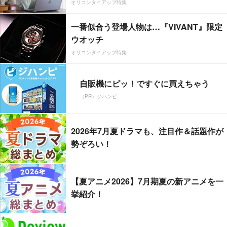
オリコンタイアップ特集
一番似合う登場人物は…『VIVANT』限定
ウオッチ
オリコンタイアップ特集
自販機にピッ！ですぐに買えちゃう
（PR）ジハンピ
2026年7月夏ドラマも、注目作＆話題作が
勢ぞろい！
【夏アニメ2026】7月期夏の新アニメを一
挙紹介！