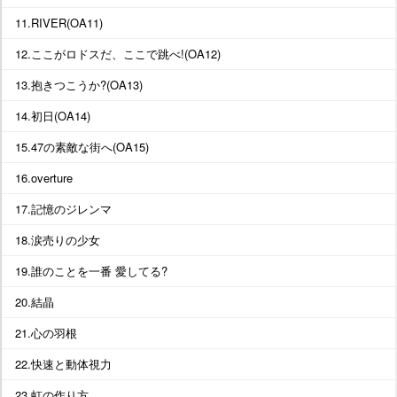
11.RIVER(OA11)
12.ここがロドスだ、ここで跳べ!(OA12)
13.抱きつこうか?(OA13)
14.初日(OA14)
15.47の素敵な街へ(OA15)
16.overture
17.記憶のジレンマ
18.涙売りの少女
19.誰のことを一番 愛してる?
20.結晶
21.心の羽根
22.快速と動体視力
23.虹の作り方