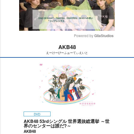
Powered by 
GliaStudios
AKB48
M
えーけーびーふぉーてぃえいと
u
t
e
DVD
AKB48 53rdシングル 世界選抜総選挙 ～世
界のセンターは誰だ?～
AKB48