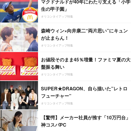
マクドナルドが40年にわたり支える「小学
生の甲子園」
オリコンタイアップ特集
森崎ウィン×向井康二“両片思い”にキュン
が止まらん！
オリコンタイアップ特集
お値段そのまま45％増量！ファミマ夏の大
盤振る舞い
オリコンタイアップ特集
SUPER★DRAGON、自ら描いた”レトロ
フューチャー”
オリコンタイアップ特集
【驚愕】メーカー社員が推す「10万円台」
神コスパPC