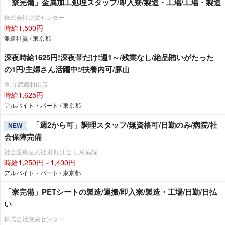
「寮完備」金属加工処理スタッフ/即入寮/製造・工場/工場・製造
株式会社京栄センター
時給1,500円
派遣社員 / 東京都
深夜時給1625円!深夜帯だけ!週1～/残業なし/絶品賄いがたった
の1円/主婦さん活躍中!/扶養内可/豚山
豚山 武蔵村山店
時給1,625円
アルバイト・パート / 東京都
「週2から可」調理スタッフ/無資格可/日勤のみ/病院/社
NEW
会保障完備
社会医療法人社団 順江会 江東病院
時給1,250円～1,400円
アルバイト・パート / 東京都
「寮完備」PETシートの製造/運搬/即入寮/製造・工場/日勤/日払
い
株式会社京栄センター