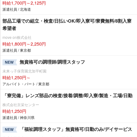
時給1,700円～2,125円
派遣社員 / 北海道
部品工場での組立・検査/日払いOK/即入寮可/寮費無料/8割入寮
希望者
move on株式会社
時給1,800円～2,250円
派遣社員 / 東京都
無資格可の調理師/調理スタッフ
NEW
未来っ子保育園北加平町園
時給1,250円～
アルバイト・パート / 東京都
「寮完備」レンズ部品の検査/接着/調整/即入寮/製造・工場/日勤
株式会社京栄センター
時給1,250円
派遣社員 / 神奈川県
「福祉調理スタッフ」無資格可/日勤のみ/デイサービス
NEW