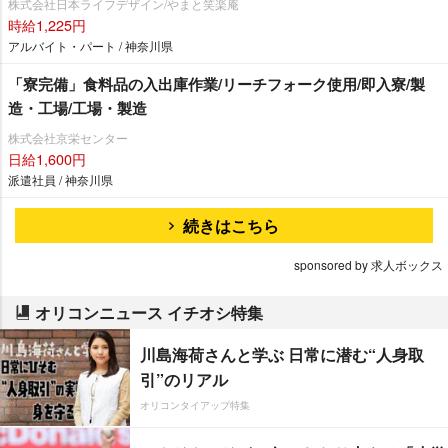
株式会社日本ライフデザイン/やまと笑楽庵
時給1,225円
アルバイト・パート / 神奈川県
「寮完備」食料品の入出庫作業/リーチフォーク使用/即入寮/製
造・工場/工場・製造
株式会社京栄センター
日給1,600円
派遣社員 / 神奈川県
続きはこちら
sponsored by 求人ボックス
オリコンニュース イチオシ特集
川島海荷さんと学ぶ 日常に潜む“人身取
引”のリアル
オリコンタイアップ特集