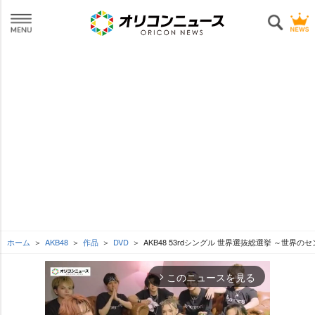
ホーム
AKB48
作品
DVD
AKB48 53rdシングル 世界選抜総選挙 ～世界の
このニュースを見る
arrow_forward_ios