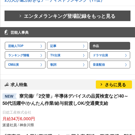
エンタメランキング登場記録をもっと見る
芸能人事典
芸能人TOP
記事
作品
ランキング情報
TV出演
ドラマ出演
CM出演
歌詞
音楽配信
求人特集
さらに見る
寮完備/「2交替」半導体デバイスの品質検査など/40～
NEW
50代活躍中/かんたん作業/給与前渡しOK/交通費支給
日総工産株式会社
月給34万6,000円
派遣社員 / 神奈川県