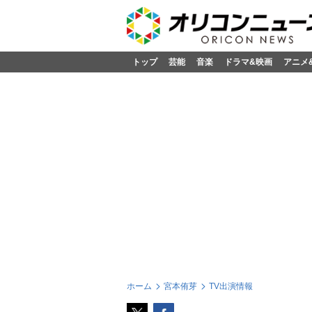
トップ
芸能
音楽
ドラマ&映画
アニメ
ホーム
宮本侑芽
TV出演情報