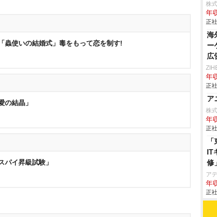
株
年収
正社
海
7 「蟲使いの結婚式」毒をもって恋を制す!
ー
広
ZI
年収
正社
ア
「愛の結晶」
株式会
年収
正社
「
I
「スパイ昇級試験」
修
ア
年収
正社