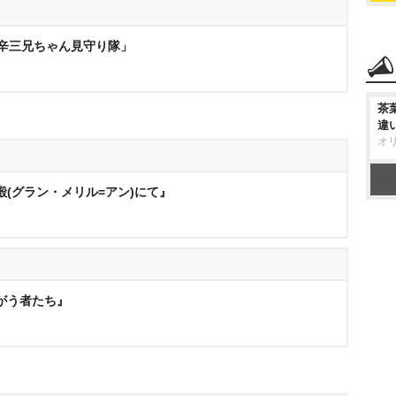
「辛三兄ちゃん見守り隊」
茶
違
オ
殿(グラン・メリル=アン)にて』
らがう者たち』