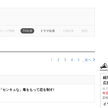
キング情報
TV出演
ドラマ出演
CM出演
歌詞
1
2
3
4
5
次へ
経
広
株
3 「センキュな」毒をもって恋を制す!
年収
正社
イ