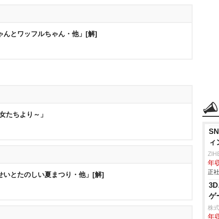
ゃんとワッフルちゃん・他」[解]
少女たちより～」
S
ィ
ZI
年収
正社
せいとたのしい夏まつり・他」[解]
3
ゲ
株式会
年収