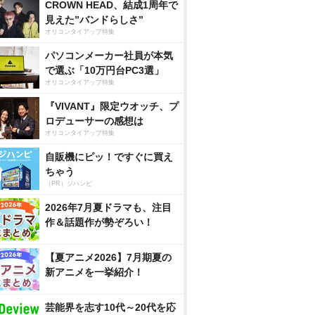
CROWN HEAD、結成1周年で
見えた”バンドらしさ”
オリコンタイアップ特集
パソコンメーカー社員が本気
で選ぶ「10万円台PC3選」
オリコンタイアップ特集
『VIVANT』限定ウオッチ、プ
ロデューサーの感想は
オリコンタイアップ特集
自販機にピッ！ですぐに買え
ちゃう
（PR）ジハンピ
2026年7月夏ドラマも、注目
作＆話題作が勢ぞろい！
【夏アニメ2026】7月期夏の
新アニメを一挙紹介！
芸能界を志す10代～20代を応