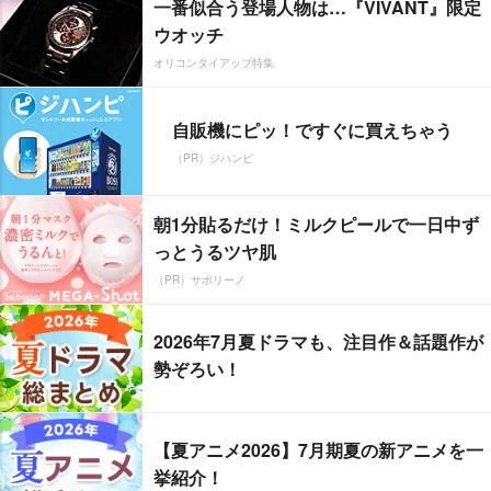
一番似合う登場人物は…『VIVANT』限定
ウオッチ
オリコンタイアップ特集
自販機にピッ！ですぐに買えちゃう
（PR）ジハンピ
朝1分貼るだけ！ミルクピールで一日中ず
っとうるツヤ肌
（PR）サボリーノ
2026年7月夏ドラマも、注目作＆話題作が
勢ぞろい！
【夏アニメ2026】7月期夏の新アニメを一
挙紹介！