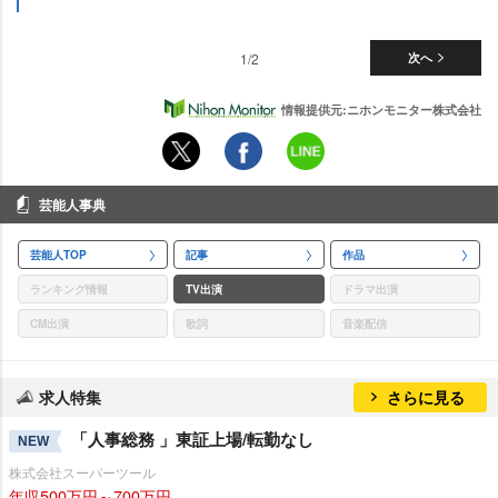
1/2
次へ
情報提供元:ニホンモニター株式会社
芸能人事典
芸能人TOP
記事
作品
ランキング情報
TV出演
ドラマ出演
CM出演
歌詞
音楽配信
求人特集
さらに見る
「人事総務 」東証上場/転勤なし
NEW
株式会社スーパーツール
年収500万円～700万円