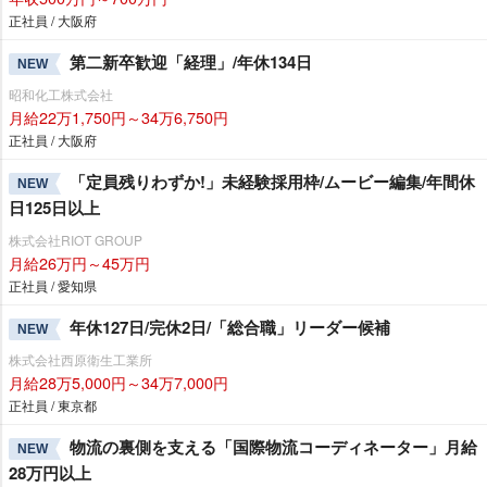
正社員 / 大阪府
第二新卒歓迎「経理」/年休134日
NEW
昭和化工株式会社
月給22万1,750円～34万6,750円
正社員 / 大阪府
「定員残りわずか!」未経験採用枠/ムービー編集/年間休
NEW
日125日以上
株式会社RIOT GROUP
月給26万円～45万円
正社員 / 愛知県
年休127日/完休2日/「総合職」リーダー候補
NEW
株式会社西原衛生工業所
月給28万5,000円～34万7,000円
正社員 / 東京都
物流の裏側を支える「国際物流コーディネーター」月給
NEW
28万円以上