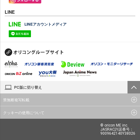
LINE
LINEアカウントメディア
PC版に切り替え
禁無断複写転載
クッキーの使用について
© oricon ME inc.
JASRAC許諾番号：
9009642140Y38026