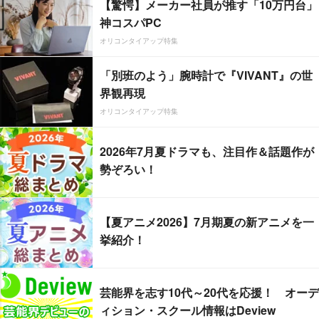
【驚愕】メーカー社員が推す「10万円台」
神コスパPC
オリコンタイアップ特集
「別班のよう」腕時計で『VIVANT』の世
界観再現
オリコンタイアップ特集
2026年7月夏ドラマも、注目作＆話題作が
勢ぞろい！
【夏アニメ2026】7月期夏の新アニメを一
挙紹介！
芸能界を志す10代～20代を応援！ オーデ
ィション・スクール情報はDeview