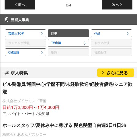
前へ
2/4
次へ
芸能人事典
芸能人TOP
記事
作品
ランキング情報
TV出演
ドラマ出演
CM出演
歌詞
音楽配信
求人特集
さらに見る
ビル警備員/巡回中心/学歴不問/未経験歓迎/経験者優遇/シニア歓
迎
株式会社ダイヤモンド警備
日給1万2,300円～1万4,300円
アルバイト・パート / 愛知県
ホールスタッフ/夏休み中に稼げる 髪色髪型自由週2日/1日3h
株式会社あきんどスシロー