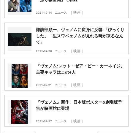
｜映画｜
2021-10-14
ニュース
諏訪部順一、ヴェノムに変身に反響 「びっくり
した」「生スワベェノムが見れる時が来るなん
て」
｜映画｜
2021-09-28
ニュース
『ヴェノム:レット・ゼア・ビー・カーネイジ』
主要キャラはこの4人
｜映画｜
2021-09-21
ニュース
『ヴェノム』新作、日本版ポスター&劇場版予
告が映画館に登場
｜映画｜
2021-09-17
ニュース