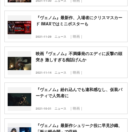
｜映画｜
2021-11-30
ニュース
『ヴェノム』最新作、入場者にクリスマスカー
ド IMAXではミニポスターも
｜映画｜
2021-11-29
ニュース
映画『ヴェノム』不満爆発のエディに反撃の頭
突き 激しすぎる痴話げんか
｜映画｜
2021-11-14
ニュース
『ヴェノム』紛れ込んでも違和感なし、仮装パ
ーティで人気者に
｜映画｜
2021-10-31
ニュース
『ヴェノム』最新作シュリーク役に早見沙織、
「振り幅全開」で収録