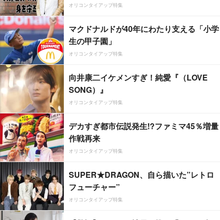
オリコンタイアップ特集
マクドナルドが40年にわたり支える「小学
生の甲子園」
オリコンタイアップ特集
向井康二イケメンすぎ！純愛『（LOVE
SONG）』
オリコンタイアップ特集
デカすぎ都市伝説発生!?ファミマ45％増量
作戦再来
オリコンタイアップ特集
SUPER★DRAGON、自ら描いた”レトロ
フューチャー”
オリコンタイアップ特集