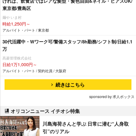
ければ、飲食店ではレアな髪型・髪色自由&ネイル・ピアスOK/
東京都/豊島区
麺や いま村
時給1,250円～
アルバイト・パート / 東京都
30代活躍中・Wワーク可/警備スタッフ/8h勤務/シフト制/日給1.1
万
髙菱管理株式会社
日給1万1,000円～
アルバイト・パート / 契約社員 / 大阪府
続きはこちら
sponsored by 求人ボックス
オリコンニュース イチオシ特集
川島海荷さんと学ぶ 日常に潜む“人身取
引”のリアル