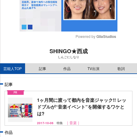
Powered by 
GliaStudios
M
SHINGO★西成
u
しんごにしなり
t
e
芸能人TOP
記事
作品
TV出演
歌詞
記事
1ヶ月間に渡って都内を音楽ジャック!! レッ
ドブルが“音楽イベント”を開催するワケと
は?
｜音楽｜
2017-10-06
特集
作品