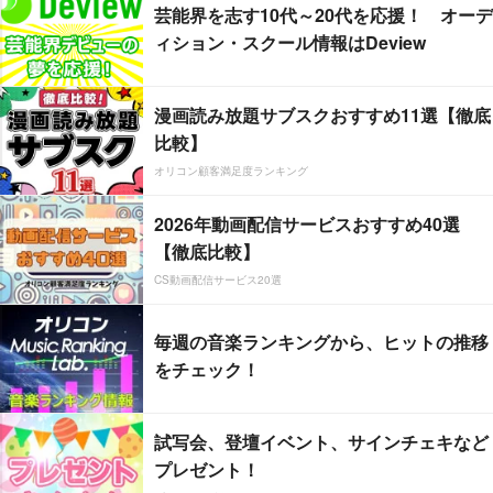
芸能界を志す10代～20代を応援！ オーデ
ィション・スクール情報はDeview
漫画読み放題サブスクおすすめ11選【徹底
比較】
オリコン顧客満足度ランキング
2026年動画配信サービスおすすめ40選
【徹底比較】
CS動画配信サービス20選
毎週の音楽ランキングから、ヒットの推移
をチェック！
試写会、登壇イベント、サインチェキなど
プレゼント！