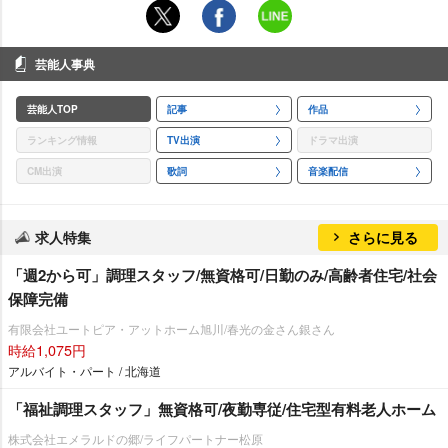
芸能人事典
芸能人TOP
記事
作品
ランキング情報
TV出演
ドラマ出演
CM出演
歌詞
音楽配信
求人特集
さらに見る
「週2から可」調理スタッフ/無資格可/日勤のみ/高齢者住宅/社会
保障完備
有限会社ユートピア・アットホーム旭川/春光の金さん銀さん
時給1,075円
アルバイト・パート / 北海道
「福祉調理スタッフ」無資格可/夜勤専従/住宅型有料老人ホーム
株式会社エメラルドの郷/ライフパートナー松原