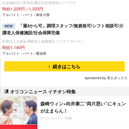
社会福祉法人聖母会/横浜市原宿地域ケアプラザ
時給1,225円～1,333円
アルバイト・パート / 神奈川県
「週4から可」調理スタッフ/無資格可/シフト相談可/介
NEW
護老人保健施設/社会保障完備
医療法人大朋会/岡崎老人保健施設 スクエアガーデン
時給1,140円
アルバイト・パート / 愛知県
続きはこちら
sponsored by 求人ボックス
オリコンニュース イチオシ特集
森崎ウィン×向井康二“両片思い”にキュン
が止まらん！
オリコンタイアップ特集