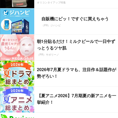
オリコンタイアップ特集
自販機にピッ！ですぐに買えちゃう
（PR）ジハンピ
朝1分貼るだけ！ミルクピールで一日中ず
っとうるツヤ肌
（PR）サボリーノ
2026年7月夏ドラマも、注目作＆話題作が
勢ぞろい！
【夏アニメ2026】7月期夏の新アニメを一
挙紹介！