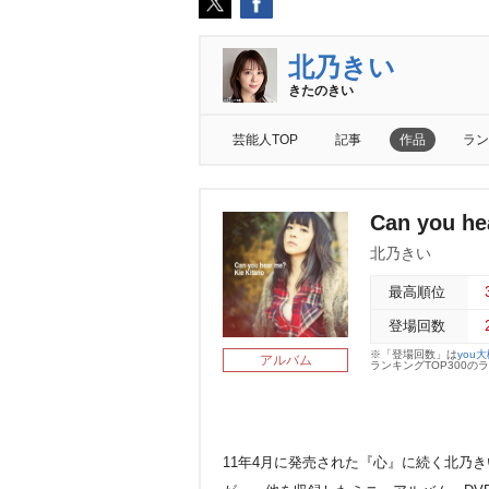
北乃きい
きたのきい
芸能人TOP
記事
作品
ラン
Can you h
北乃きい
最高順位
登場回数
※「登場回数」は
you
アルバム
ランキングTOP300
11年4月に発売された『心』に続く北乃きいのアル