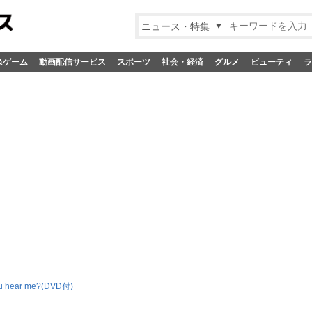
ニュース・特集
&ゲーム
動画配信サービス
スポーツ
社会・経済
グルメ
ビューティ
ラ
u hear me?(DVD付)