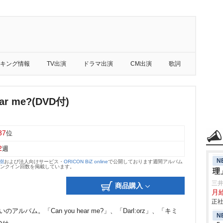
キング情報
TV出演
ドラマ出演
CM出演
歌詞
ear me?(DVD付)
37
位
2
週
N
大樹
および法人向けサービス・
ORICON BiZ online
で公開しております週間アルバム
のランクイン回数を掲載しています。
理
三
商品購入
月
正社
バム。「Can you hear me?」、「Darl:orz」、「キミ
N