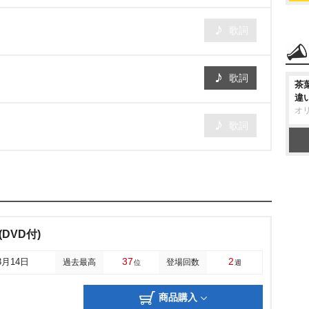
歌詞
歌詞
茶
違
オ
歌詞
?(DVD付)
37
2
3月14日
過去最高
登場回数
位
週
商品購入