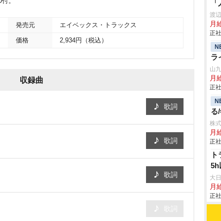
D付。
「
渡
月給
発売元
エイベックス・トラックス
正社
価格
2,934円（税込）
N
ラ
山
月
収録曲
正社
N
歌詞
る
株式
月
歌詞
正社
ト
5
歌詞
大
月
正社
歌詞