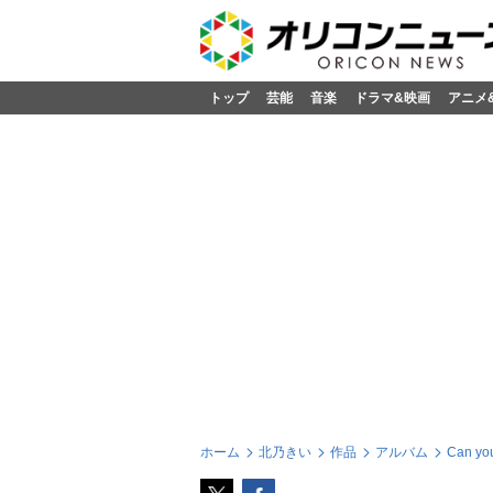
トップ
芸能
音楽
ドラマ&映画
アニメ
ホーム
北乃きい
作品
アルバム
Can yo