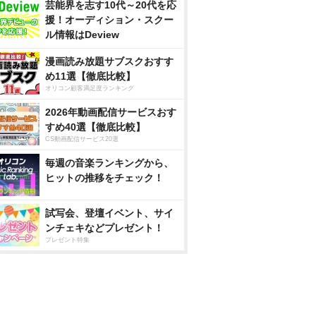
芸能界を志す10代～20代を応
援！オーディション・スクー
ル情報はDeview
漫画読み放題サブスクおすす
め11選【徹底比較】
オリコン顧客満足度ランキング
2026年動画配信サービスおす
すめ40選【徹底比較】
CS動画配信サービス20選
毎週の音楽ランキングから、
ヒットの推移をチェック！
試写会、登壇イベント、サイ
ンチェキなどプレゼント！
プレゼント特集