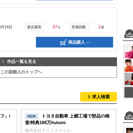
37
2
3月14日
過去最高
登場回数
位
週
商品購入
作品一覧を見る
この芸能人のトップへ
求人検索
フ」/
トヨタ自動車 上郷工場で部品の検
NEW
査/特典168万/tutumi
株式会社テクノスマイル