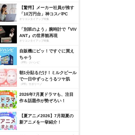
【驚愕】メーカー社員が推す
「10万円台」神コスパPC
オリコンタイアップ特集
「別班のよう」腕時計で『VIV
ANT』の世界観再現
オリコンタイアップ特集
自販機にピッ！ですぐに買え
ちゃう
（PR）ジハンピ
朝1分貼るだけ！ミルクピール
で一日中ずっとうるツヤ肌
（PR）サボリーノ
2026年7月夏ドラマも、注目
作＆話題作が勢ぞろい！
【夏アニメ2026】7月期夏の
新アニメを一挙紹介！