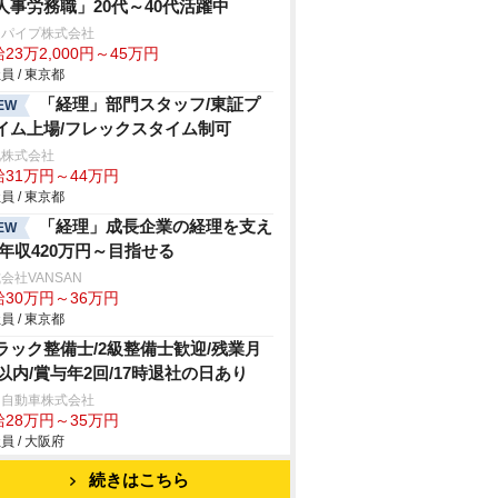
人事労務職」20代～40代活躍中
辺パイプ株式会社
23万2,000円～45万円
員 / 東京都
「経理」部門スタッフ/東証プ
EW
イム上場/フレックスタイム制可
九株式会社
給31万円～44万円
員 / 東京都
「経理」成長企業の経理を支え
EW
/年収420万円～目指せる
会社VANSAN
給30万円～36万円
員 / 東京都
ラック整備士/2級整備士歓迎/残業月
h以内/賞与年2回/17時退社の日あり
日自動車株式会社
給28万円～35万円
員 / 大阪府
続きはこちら