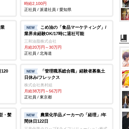
時給2,100円
正社員 / 派遣社員 / 愛知県
企業
こめ油の「食品マーケティング」/
NEW
業界未経験OK/17時に退社可能
三和油脂株式会社
月給20万円～30万円
正社員 / 北海道
120
「管理職系総合職」経験者募集土
NEW
日休み/フレックス
株式会社奥村組
月給38万円～56万円
正社員 / 東京都
髪型・髪
農業化学品メーカーの「経理」/年
NEW
間休日122日
三井化学クロップ&ライフソリューション株式