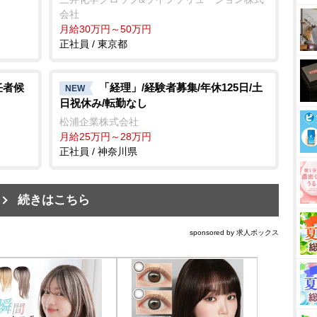
会社
月給30万円～50万円
正社員 / 東京都
任者候
「経理」/経験者募集/年休125日/土
NEW
日祝休み/転勤なし
松浦企業株式会社
月給25万円～28万円
正社員 / 神奈川県
続きはこちら
sponsored by 求人ボックス