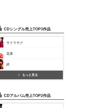
CDシングル売上TOP3作品
サクラサク
花束
絆
もっと見る
CDアルバム売上TOP2作品