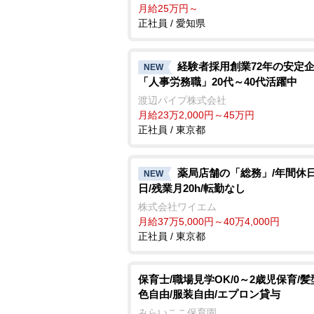
月給25万円～
正社員 / 愛知県
経験者採用創業72年の安定
NEW
「人事労務職」20代～40代活躍中
渡辺パイプ株式会社
月給23万2,000円～45万円
正社員 / 東京都
薬局店舗の「総務」/年間休日
NEW
日/残業月20h/転勤なし
株式会社ワイエム
月給37万5,000円～40万4,000円
正社員 / 東京都
保育士/職場見学OK/0～2歳児保育/
色自由/服装自由/エプロン貸与
みらいここ保育園