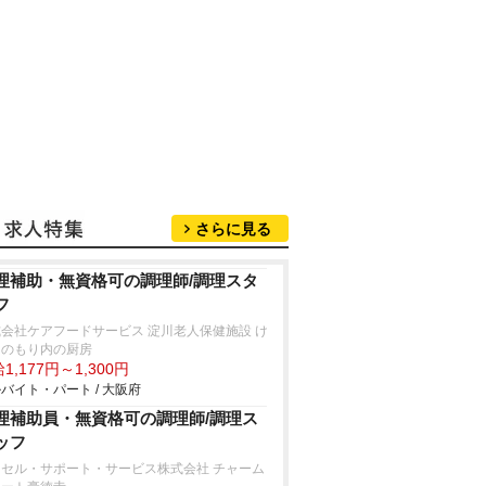
さらに見る
理補助・無資格可の調理師/調理スタ
フ
会社ケアフードサービス 淀川老人保健施設 け
きのもり内の厨房
1,177円～1,300円
バイト・パート / 大阪府
理補助員・無資格可の調理師/調理ス
ッフ
クセル・サポート・サービス株式会社 チャーム