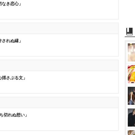
「切なき恋心」
「許されぬ縁」
「心揺さぶる文」
断ち切れぬ想い」