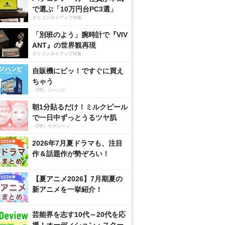
で選ぶ「10万円台PC3選」
オリコンタイアップ特集
「別班のよう」腕時計で『VIV
ANT』の世界観再現
オリコンタイアップ特集
自販機にピッ！ですぐに買え
ちゃう
（PR）ジハンピ
朝1分貼るだけ！ミルクピール
で一日中ずっとうるツヤ肌
（PR）サボリーノ
2026年7月夏ドラマも、注目
作＆話題作が勢ぞろい！
【夏アニメ2026】7月期夏の
新アニメを一挙紹介！
芸能界を志す10代～20代を応