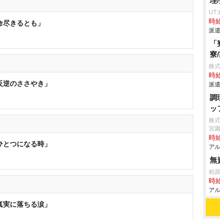
理
UT
時給
「命尽きるとも」
派遣
「
寮
株
時給
「反逆のささやき」
派遣
調
ッ
株
宮
時給
「ひとつになる時」
アル
無
柏
時給
アル
「真実に落ちる涙」