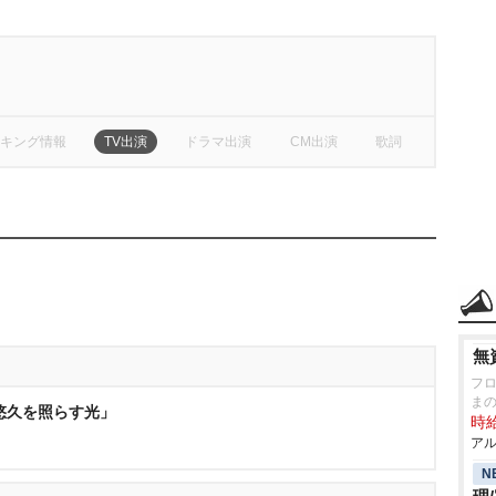
キング情報
TV出演
ドラマ出演
CM出演
歌詞
無
フ
ま
「悠久を照らす光」
時給
アル
N