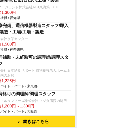
/寮完備/日勤/日払い/工場・製造
エージェント株式会社AGT東海第一CU
1,300円
社員 / 愛知県
寮完備」通信機器製造スタッフ/即入
/製造・工場/工場・製造
式会社京栄センター
1,500円
社員 / 神奈川県
理補助・未経験可の調理師/調理スタ
フ
式会社日本給食サポート 特別養護老人ホーム上
園内の厨房
1,226円
バイト・パート / 東京都
資格可の調理師/調理スタッフ
原マルタマフーズ株式会社 フジタ病院内厨房
1,200円～1,300円
バイト・パート / 大阪府
続きはこちら