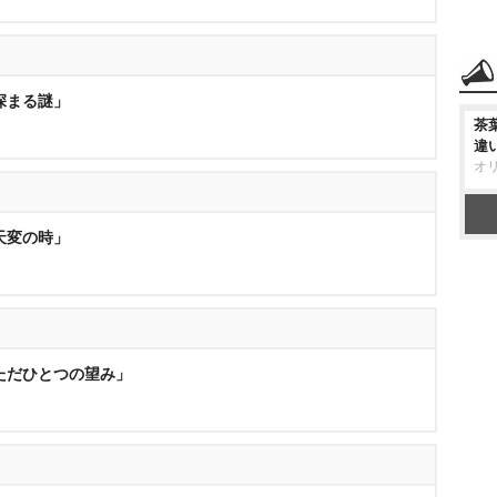
「深まる謎」
茶
違
オ
「天変の時」
「ただひとつの望み」