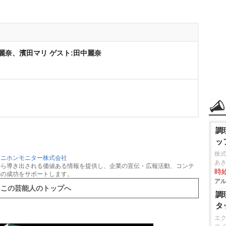
麗奈、濱田マリ ゲスト:田中麗奈
調
ッ
株式
：
ニホンモニター株式会社
あ
から導き出される価値ある情報を提供し、企業の宣伝・広報活動、コンテ
時給
動の成功をサポートします。
アル
この芸能人のトップへ
調
タ
エ