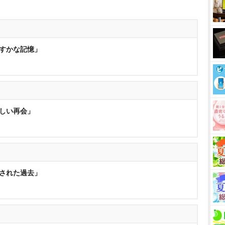
かすかな記憶」
悲しい再会」
消された過去」