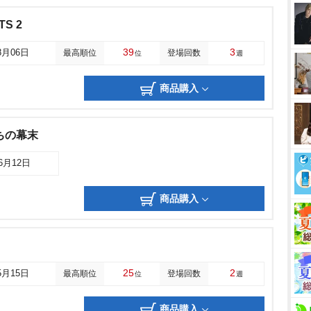
TS 2
39
3
8月06日
最高順位
登場回数
位
週
商品購入
ちの幕末
06月12日
商品購入
25
2
5月15日
最高順位
登場回数
位
週
商品購入