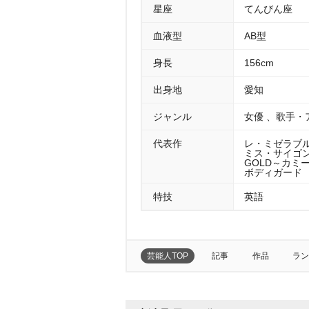
星座
てんびん座
血液型
AB型
身長
156cm
出身地
愛知
ジャンル
女優 、歌手・
代表作
レ・ミゼラブル
ミス・サイゴン 
GOLD～カミー
ボディガード （
特技
英語
芸能人TOP
記事
作品
ラン