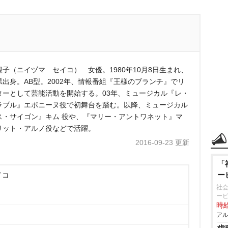
聖子（ニイヅマ セイコ） 女優。1980年10月8日生まれ、
県出身。AB型。2002年、情報番組『王様のブランチ』でリ
ターとして芸能活動を開始する。03年、ミュージカル『レ・
ラブル』エポニーヌ役で初舞台を踏む。以降、ミュージカル
ス・サイゴン』キム 役や、『マリー・アントワネット』マ
リット・アルノ役などで活躍。
2016-09-23 更新
「
ー
イコ
社会
ー
時給
アル