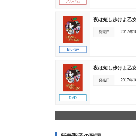
アルバム
夜は短し歩けよ乙女 B
発売日
2017年
Blu-ray
夜は短し歩けよ乙女 
発売日
2017年
DVD