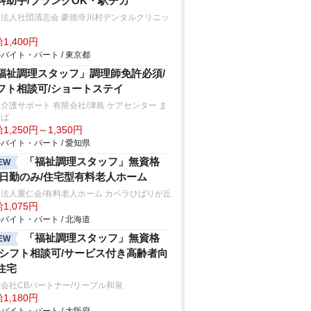
科助手/ブランクOK・駅チカ
療法人社団清志会 豪徳寺川村デンタルクリニッ
1,400円
バイト・パート / 東京都
福祉調理スタッフ」調理師免許必須/
フト相談可/ショートステイ
介護サポート 有限会社/津島 ケアセンター ま
ろば
1,250円～1,350円
バイト・パート / 愛知県
「福祉調理スタッフ」無資格
EW
/日勤のみ/住宅型有料老人ホーム
法人重仁会/有料老人ホーム カペラひばりが丘
1,075円
バイト・パート / 北海道
「福祉調理スタッフ」無資格
EW
/シフト相談可/サービス付き高齢者向
住宅
会社CBパートナー/リーブル和泉
1,180円