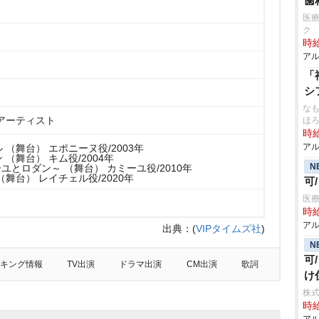
歯
医
ク
時給
アル
「
シ
なも
アーティスト
ほ
時給
アル
 （舞台） エポニーヌ役/2003年
（舞台） キム役/2004年
N
ユとロダン～ （舞台） カミーユ役/2010年
舞台） レイチェル役/2020年
可
医療
時給
アル
出典：
(
VIPタイムズ社
)
N
可
キング情報
TV出演
ドラマ出演
CM出演
歌詞
け
株式
時給