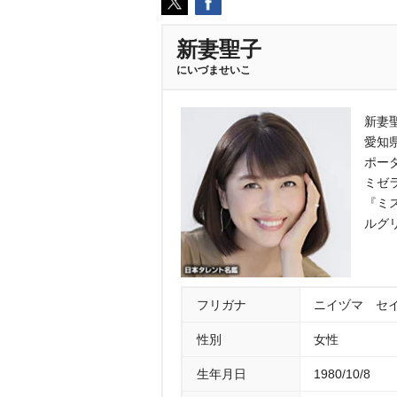
新妻聖子
にいづませいこ
新妻
愛知
ポー
ミゼ
『ミ
ルグ
フリガナ
ニイヅマ セ
性別
女性
生年月日
1980/10/8