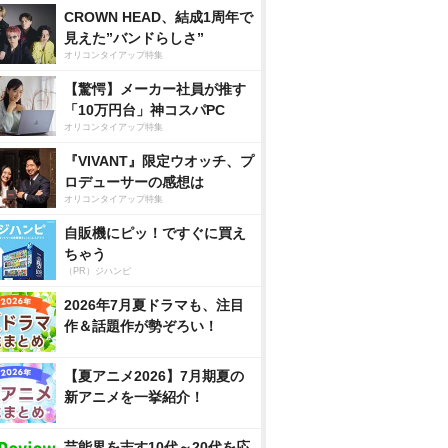
CROWN HEAD、結成1周年で
見えた”バンドらしさ”
オリコンタイアップ特集
【驚愕】メーカー社員が推す
「10万円台」神コスパPC
オリコンタイアップ特集
『VIVANT』限定ウオッチ、プ
ロデューサーの感想は
オリコンタイアップ特集
自販機にピッ！ですぐに買え
ちゃう
（PR）ジハンピ
2026年7月夏ドラマも、注目
作＆話題作が勢ぞろい！
【夏アニメ2026】7月期夏の
新アニメを一挙紹介！
芸能界を志す10代～20代を応