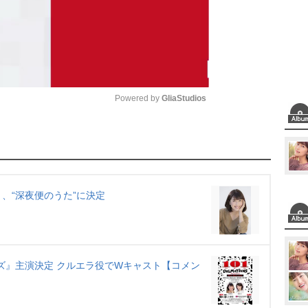
Powered by 
GliaStudios
M
u
t
e
」、“深夜便のうた”に決定
ンズ』主演決定 クルエラ役でWキャスト【コメン