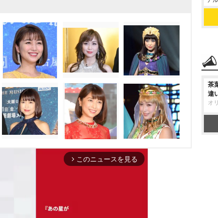
アル
茶
違
オ
このニュースを見る
arrow_forward_ios